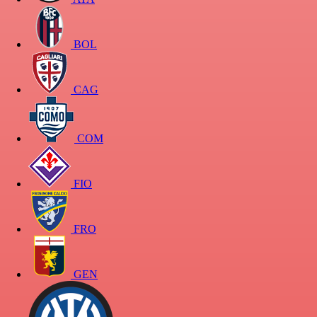
BOL
CAG
COM
FIO
FRO
GEN