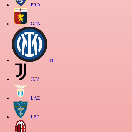
FRO
GEN
INT
JUV
LAZ
LEC