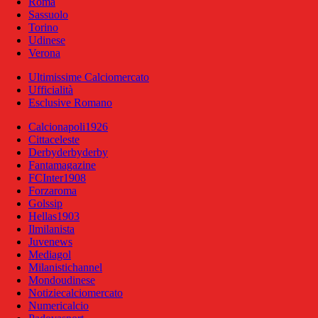
Roma
Sassuolo
Torino
Udinese
Verona
Ultimissime Calciomercato
Ufficialità
Esclusive Romano
Calcionapoli1926
Cittaceleste
Derbyderbyderby
Fantamagazine
FCInter1908
Forzaroma
Golssip
Hellas1903
Ilmilanista
Juvenews
Mediagol
Milanistichannel
Mondoudinese
Notiziecalciomercato
Numericalcio