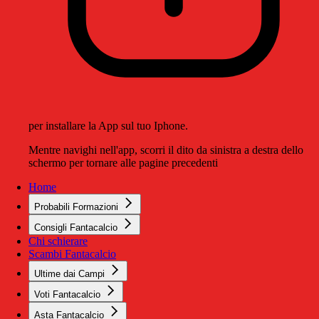
per installare la App sul tuo Iphone.
Mentre navighi nell'app, scorri il dito da sinistra a destra dello
schermo per tornare alle pagine precedenti
Home
Probabili Formazioni
Consigli Fantacalcio
Chi schierare
Scambi Fantacalcio
Ultime dai Campi
Voti Fantacalcio
Asta Fantacalcio