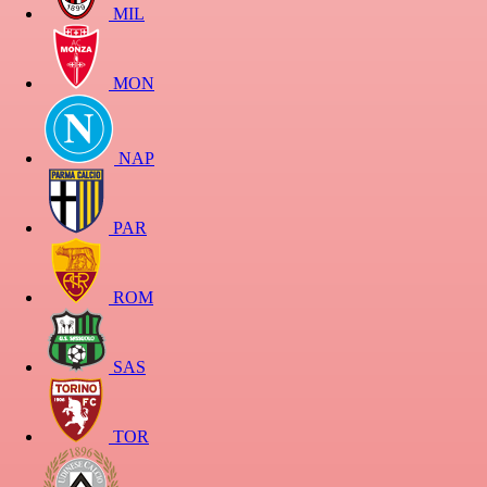
MIL
MON
NAP
PAR
ROM
SAS
TOR