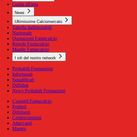
Guida all'asta
News
Ultimissime Calciomercato
Tabella Indisponibili
Nazionale
Quotazioni Fantacalcio
Regole Fantacalcio
Maglie Fantacalcio
I siti del nostro network
Probabili Formazioni
Infortunati
Squalificati
Diffidati
News Probabili Formazioni
Consigli Fantacalcio
Portieri
Difensori
Centrocampisti
Attaccanti
Mantra