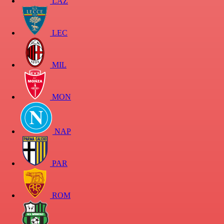
LAZ
LEC
MIL
MON
NAP
PAR
ROM