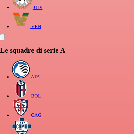
UDI
VEN
Le squadre di serie A
ATA
BOL
CAG