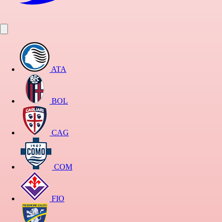
ATA
BOL
CAG
COM
FIO