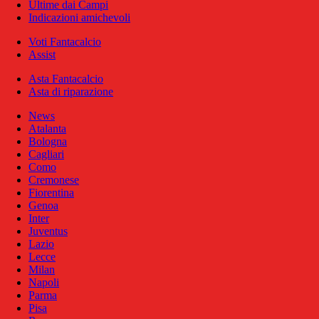
Ultime dai Campi
Indicazioni amichevoli
Voti Fantacalcio
Assist
Asta Fantacalcio
Asta di riparazione
News
Atalanta
Bologna
Cagliari
Como
Cremonese
Fiorentina
Genoa
Inter
Juventus
Lazio
Lecce
Milan
Napoli
Parma
Pisa