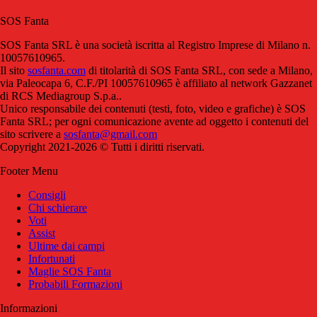
SOS Fanta
SOS Fanta SRL è una società iscritta al Registro Imprese di Milano n.
10057610965.
Il sito
sosfanta.com
di titolarità di SOS Fanta SRL, con sede a Milano,
via Paleocapa 6, C.F./PI 10057610965 è affiliato al network Gazzanet
di RCS Mediagroup S.p.a..
Unico responsabile dei contenuti (testi, foto, video e grafiche) è SOS
Fanta SRL; per ogni comunicazione avente ad oggetto i contenuti del
sito scrivere a
sosfanta@gmail.com
Copyright 2021-2026 © Tutti i diritti riservati.
Footer Menu
Consigli
Chi schierare
Voti
Assist
Ultime dai campi
Infortunati
Maglie SOS Fanta
Probabili Formazioni
Informazioni