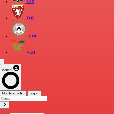
SAS
TOR
UDI
VEN
Accedi
Modifica profilo
Logout