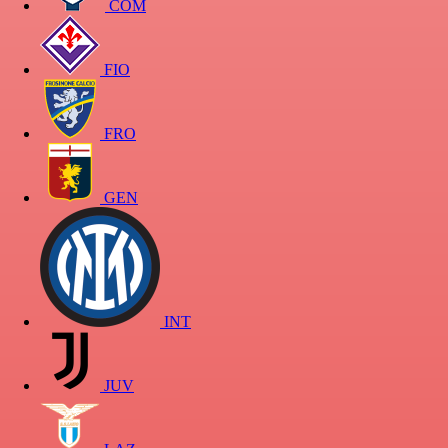
COM
FIO
FRO
GEN
INT
JUV