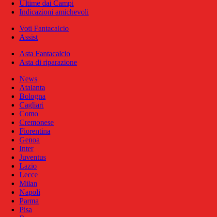
Ultime dai Campi
Indicazioni amichevoli
Voti Fantacalcio
Assist
Asta Fantacalcio
Asta di riparazione
News
Atalanta
Bologna
Cagliari
Como
Cremonese
Fiorentina
Genoa
Inter
Juventus
Lazio
Lecce
Milan
Napoli
Parma
Pisa