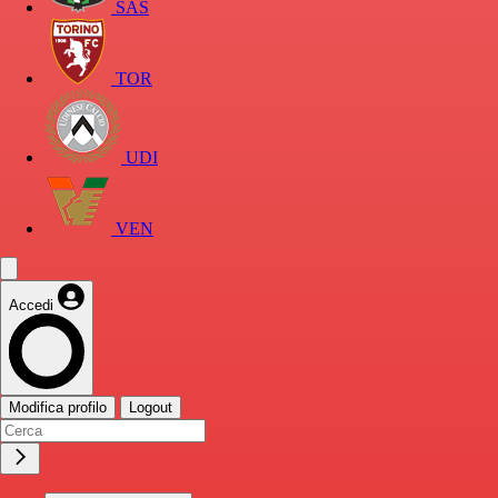
SAS
TOR
UDI
VEN
Accedi
Modifica profilo
Logout