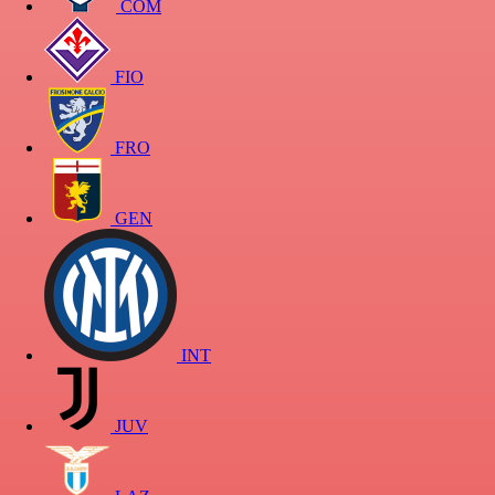
COM
FIO
FRO
GEN
INT
JUV