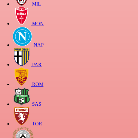
MIL
MON
NAP
PAR
ROM
SAS
TOR