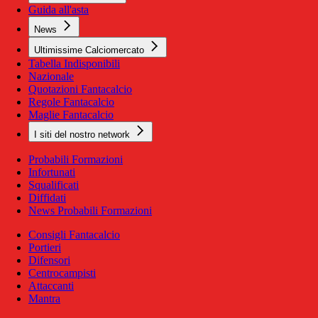
Guida all'asta
News
Ultimissime Calciomercato
Tabella Indisponibili
Nazionale
Quotazioni Fantacalcio
Regole Fantacalcio
Maglie Fantacalcio
I siti del nostro network
Probabili Formazioni
Infortunati
Squalificati
Diffidati
News Probabili Formazioni
Consigli Fantacalcio
Portieri
Difensori
Centrocampisti
Attaccanti
Mantra