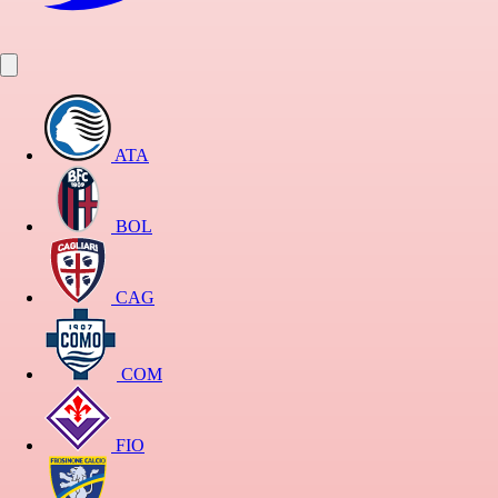
ATA
BOL
CAG
COM
FIO