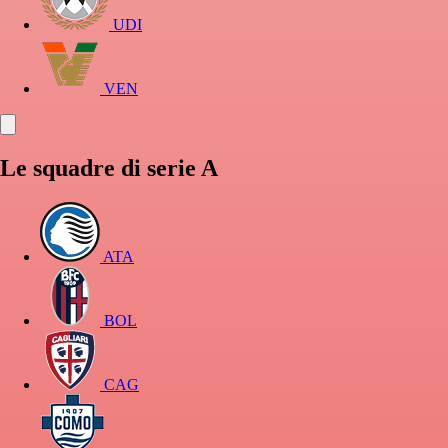
UDI
VEN
Le squadre di serie A
ATA
BOL
CAG