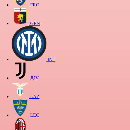
FRO
GEN
INT
JUV
LAZ
LEC