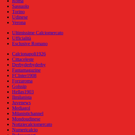
Roma
Sassuolo
Torino
Udinese
Verona
Ultimissime Calciomercato
Ufficialità
Esclusive Romano
Calcionapoli1926
Cittaceleste
Derbyderbyderby
Fantamagazine
FCInter1908
Forzaroma
Golssip
Hellas1903
Ilmilanista
Juvenews
Mediagol
Milanistichannel
Mondoudinese
Notiziecalciomercato
Numericalcio