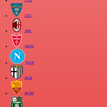
LAZ
LEC
MIL
MON
NAP
PAR
ROM