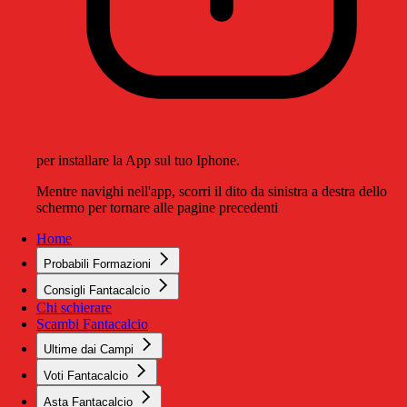
per installare la App sul tuo Iphone.
Mentre navighi nell'app, scorri il dito da sinistra a destra dello
schermo per tornare alle pagine precedenti
Home
Probabili Formazioni
Consigli Fantacalcio
Chi schierare
Scambi Fantacalcio
Ultime dai Campi
Voti Fantacalcio
Asta Fantacalcio