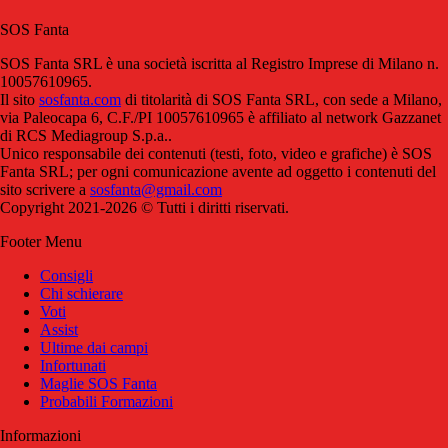
SOS Fanta
SOS Fanta SRL è una società iscritta al Registro Imprese di Milano n.
10057610965.
Il sito
sosfanta.com
di titolarità di SOS Fanta SRL, con sede a Milano,
via Paleocapa 6, C.F./PI 10057610965 è affiliato al network Gazzanet
di RCS Mediagroup S.p.a..
Unico responsabile dei contenuti (testi, foto, video e grafiche) è SOS
Fanta SRL; per ogni comunicazione avente ad oggetto i contenuti del
sito scrivere a
sosfanta@gmail.com
Copyright 2021-2026 © Tutti i diritti riservati.
Footer Menu
Consigli
Chi schierare
Voti
Assist
Ultime dai campi
Infortunati
Maglie SOS Fanta
Probabili Formazioni
Informazioni