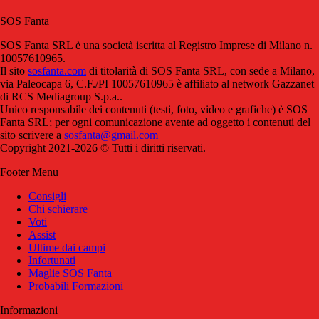
SOS Fanta
SOS Fanta SRL è una società iscritta al Registro Imprese di Milano n.
10057610965.
Il sito
sosfanta.com
di titolarità di SOS Fanta SRL, con sede a Milano,
via Paleocapa 6, C.F./PI 10057610965 è affiliato al network Gazzanet
di RCS Mediagroup S.p.a..
Unico responsabile dei contenuti (testi, foto, video e grafiche) è SOS
Fanta SRL; per ogni comunicazione avente ad oggetto i contenuti del
sito scrivere a
sosfanta@gmail.com
Copyright 2021-2026 © Tutti i diritti riservati.
Footer Menu
Consigli
Chi schierare
Voti
Assist
Ultime dai campi
Infortunati
Maglie SOS Fanta
Probabili Formazioni
Informazioni