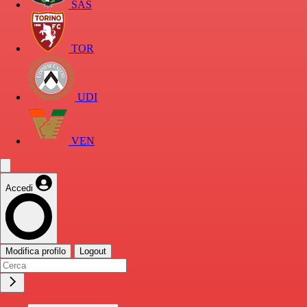
SAS
TOR
UDI
VEN
Accedi
Modifica profilo
Logout