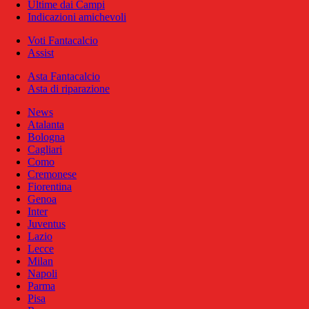
Ultime dai Campi
Indicazioni amichevoli
Voti Fantacalcio
Assist
Asta Fantacalcio
Asta di riparazione
News
Atalanta
Bologna
Cagliari
Como
Cremonese
Fiorentina
Genoa
Inter
Juventus
Lazio
Lecce
Milan
Napoli
Parma
Pisa