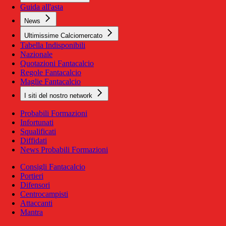
Guida all'asta
News
Ultimissime Calciomercato
Tabella Indisponibili
Nazionale
Quotazioni Fantacalcio
Regole Fantacalcio
Maglie Fantacalcio
I siti del nostro network
Probabili Formazioni
Infortunati
Squalificati
Diffidati
News Probabili Formazioni
Consigli Fantacalcio
Portieri
Difensori
Centrocampisti
Attaccanti
Mantra