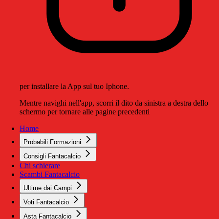
per installare la App sul tuo Iphone.
Mentre navighi nell'app, scorri il dito da sinistra a destra dello
schermo per tornare alle pagine precedenti
Home
Probabili Formazioni
Consigli Fantacalcio
Chi schierare
Scambi Fantacalcio
Ultime dai Campi
Voti Fantacalcio
Asta Fantacalcio