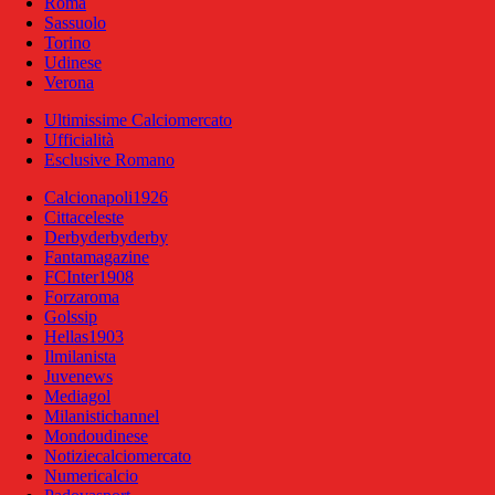
Roma
Sassuolo
Torino
Udinese
Verona
Ultimissime Calciomercato
Ufficialità
Esclusive Romano
Calcionapoli1926
Cittaceleste
Derbyderbyderby
Fantamagazine
FCInter1908
Forzaroma
Golssip
Hellas1903
Ilmilanista
Juvenews
Mediagol
Milanistichannel
Mondoudinese
Notiziecalciomercato
Numericalcio