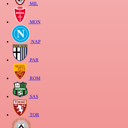
MIL
MON
NAP
PAR
ROM
SAS
TOR