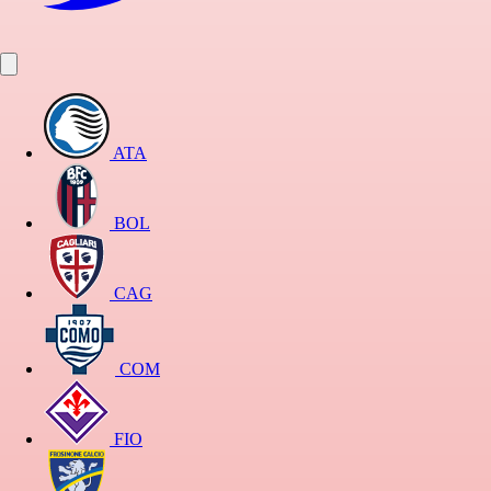
ATA
BOL
CAG
COM
FIO