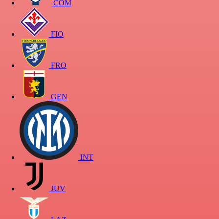
COM
FIO
FRO
GEN
INT
JUV