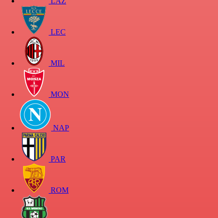
LAZ
LEC
MIL
MON
NAP
PAR
ROM