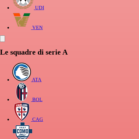
UDI
VEN
Le squadre di serie A
ATA
BOL
CAG