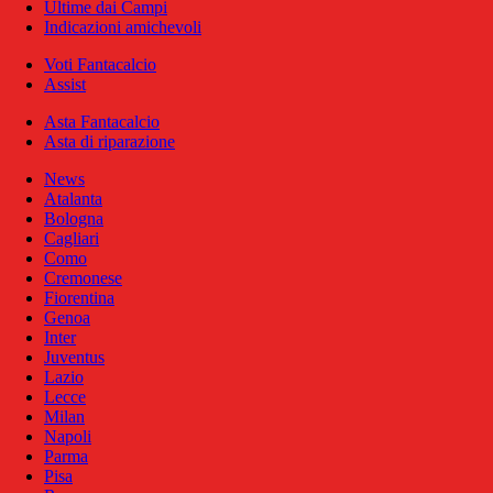
Ultime dai Campi
Indicazioni amichevoli
Voti Fantacalcio
Assist
Asta Fantacalcio
Asta di riparazione
News
Atalanta
Bologna
Cagliari
Como
Cremonese
Fiorentina
Genoa
Inter
Juventus
Lazio
Lecce
Milan
Napoli
Parma
Pisa