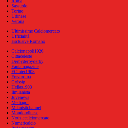
Roma
Sassuolo
Torino
Udinese
Verona
Ultimissime Calciomercato
Ufficialità
Esclusive Romano
Calcionapoli1926
Cittaceleste
Derbyderbyderby
Fantamagazine
FCInter1908
Forzaroma
Golssip
Hellas1903
Ilmilanista
Juvenews
Mediagol
Milanistichannel
Mondoudinese
Notiziecalciomercato
Numericalcio