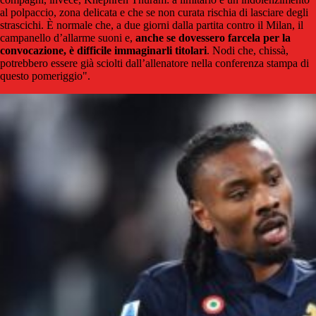
al polpaccio, zona delicata e che se non curata rischia di lasciare degli
strascichi. È normale che, a due giorni dalla partita contro il Milan, il
campanello d’allarme suoni e,
anche se dovessero farcela per la
convocazione, è difficile immaginarli titolari
. Nodi che, chissà,
potrebbero essere già sciolti dall’allenatore nella conferenza stampa di
questo pomeriggio".