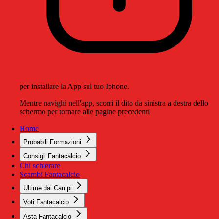
per installare la App sul tuo Iphone.
Mentre navighi nell'app, scorri il dito da sinistra a destra dello
schermo per tornare alle pagine precedenti
Home
Probabili Formazioni
Consigli Fantacalcio
Chi schierare
Scambi Fantacalcio
Ultime dai Campi
Voti Fantacalcio
Asta Fantacalcio