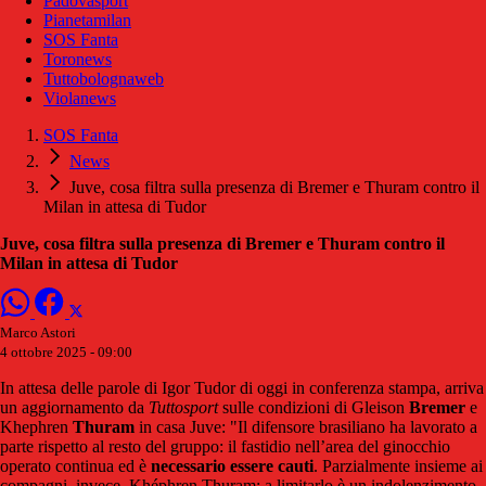
Padovasport
Pianetamilan
SOS Fanta
Toronews
Tuttobolognaweb
Violanews
SOS Fanta
News
Juve, cosa filtra sulla presenza di Bremer e Thuram contro il
Milan in attesa di Tudor
Juve, cosa filtra sulla presenza di Bremer e Thuram contro il
Milan in attesa di Tudor
Marco Astori
4 ottobre 2025 - 09:00
In attesa delle parole di Igor Tudor di oggi in conferenza stampa, arriva
un aggiornamento da
Tuttosport
sulle condizioni di Gleison
Bremer
e
Khephren
Thuram
in casa Juve: "Il difensore brasiliano ha lavorato a
parte rispetto al resto del gruppo: il fastidio nell’area del ginocchio
operato continua ed è
necessario essere cauti
. Parzialmente insieme ai
compagni, invece, Khéphren Thuram: a limitarlo è un indolenzimento