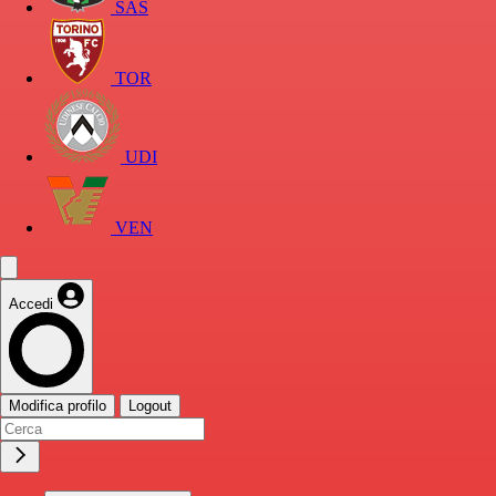
SAS
TOR
UDI
VEN
Accedi
Modifica profilo
Logout