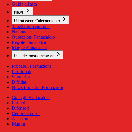
Guida all'asta
News
Ultimissime Calciomercato
Tabella Indisponibili
Nazionale
Quotazioni Fantacalcio
Regole Fantacalcio
Maglie Fantacalcio
I siti del nostro network
Probabili Formazioni
Infortunati
Squalificati
Diffidati
News Probabili Formazioni
Consigli Fantacalcio
Portieri
Difensori
Centrocampisti
Attaccanti
Mantra