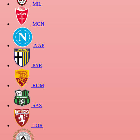
MIL
MON
NAP
PAR
ROM
SAS
TOR