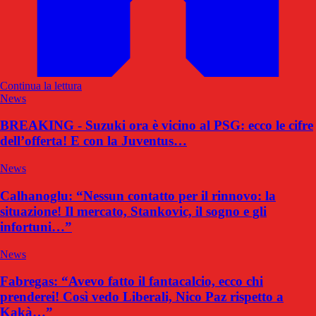
Continua la lettura
News
BREAKING - Suzuki ora è vicino al PSG: ecco le cifre
dell’offerta! E con la Juventus…
News
Calhanoglu: “Nessun contatto per il rinnovo: la
situazione! Il mercato, Stankovic, il sogno e gli
infortuni…”
News
Fabregas: “Avevo fatto il fantacalcio, ecco chi
prenderei! Così vedo Liberali, Nico Paz rispetto a
Kakà…”