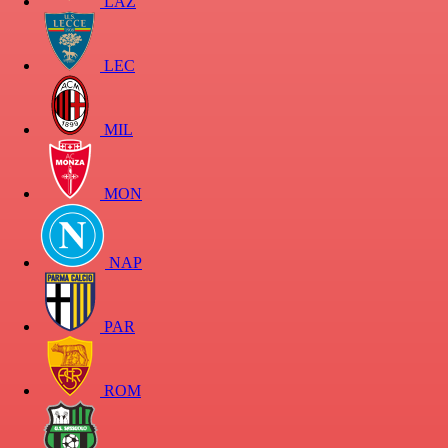
LAZ
LEC
MIL
MON
NAP
PAR
ROM