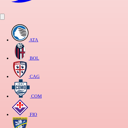
ATA
BOL
CAG
COM
FIO