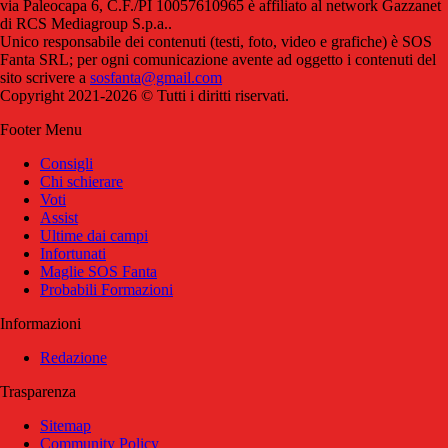
via Paleocapa 6, C.F./PI 10057610965 è affiliato al network Gazzanet
di RCS Mediagroup S.p.a..
Unico responsabile dei contenuti (testi, foto, video e grafiche) è SOS
Fanta SRL; per ogni comunicazione avente ad oggetto i contenuti del
sito scrivere a
sosfanta@gmail.com
Copyright 2021-2026 © Tutti i diritti riservati.
Footer Menu
Consigli
Chi schierare
Voti
Assist
Ultime dai campi
Infortunati
Maglie SOS Fanta
Probabili Formazioni
Informazioni
Redazione
Trasparenza
Sitemap
Community Policy