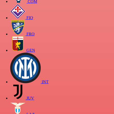
COM
FIO
FRO
GEN
INT
JUV