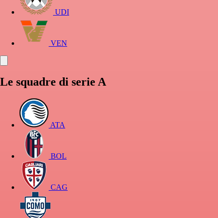
UDI
VEN
Le squadre di serie A
ATA
BOL
CAG