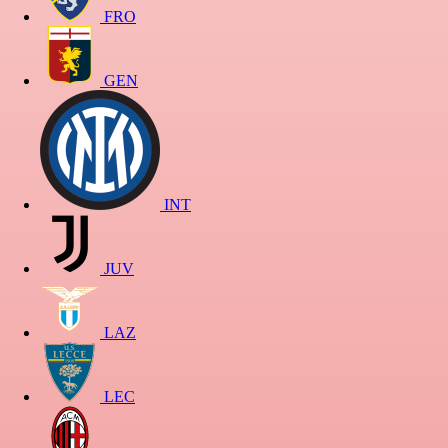
FRO
GEN
INT
JUV
LAZ
LEC