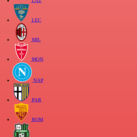
LAZ
LEC
MIL
MON
NAP
PAR
ROM