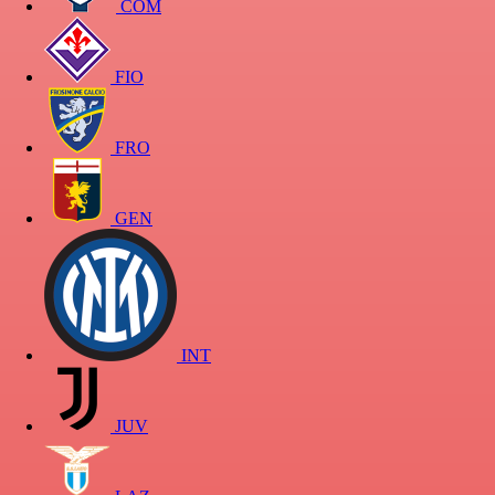
COM
FIO
FRO
GEN
INT
JUV