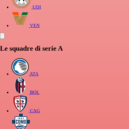
UDI
VEN
Le squadre di serie A
ATA
BOL
CAG