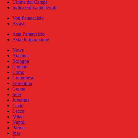
Ultime dai Campi
Indicazioni amichevoli
Voti Fantacalcio
Assist
Asta Fantacalcio
Asta di riparazione
News
Atalanta
Bologna
Cagliari
Como
Cremonese
Fiorentina
Genoa
Inter
Juventus
Lazio
Lecce
Milan
Napoli
Parma
Pisa