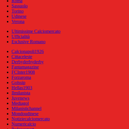
Roma
Sassuolo
Torino
Udinese
Verona
Ultimissime Calciomercato
Ufficialità
Esclusive Romano
Calcionapoli1926
Cittaceleste
Derbyderbyderby
Fantamagazine
FCInter1908
Forzaroma
Golssip
Hellas1903
Ilmilanista
Juvenews
Mediagol
Milanistichannel
Mondoudinese
Notiziecalciomercato
Numericalcio