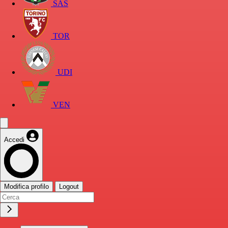
SAS
TOR
UDI
VEN
Accedi
Modifica profilo
Logout