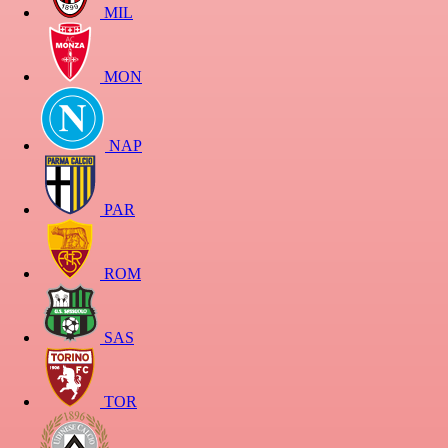
MIL
MON
NAP
PAR
ROM
SAS
TOR