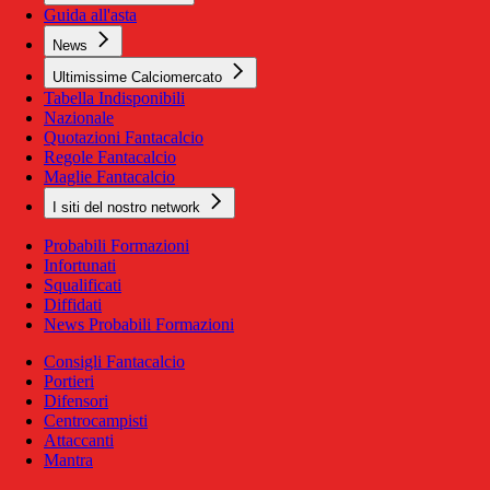
Guida all'asta
News
Ultimissime Calciomercato
Tabella Indisponibili
Nazionale
Quotazioni Fantacalcio
Regole Fantacalcio
Maglie Fantacalcio
I siti del nostro network
Probabili Formazioni
Infortunati
Squalificati
Diffidati
News Probabili Formazioni
Consigli Fantacalcio
Portieri
Difensori
Centrocampisti
Attaccanti
Mantra