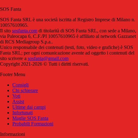
SOS Fanta
SOS Fanta SRL è una società iscritta al Registro Imprese di Milano n.
10057610965.
Il sito
sosfanta.com
di titolarità di SOS Fanta SRL, con sede a Milano,
via Paleocapa 6, C.F./PI 10057610965 è affiliato al network Gazzanet
di RCS Mediagroup S.p.a..
Unico responsabile dei contenuti (testi, foto, video e grafiche) è SOS
Fanta SRL; per ogni comunicazione avente ad oggetto i contenuti del
sito scrivere a
sosfanta@gmail.com
Copyright 2021-2026 © Tutti i diritti riservati.
Footer Menu
Consigli
Chi schierare
Voti
Assist
Ultime dai campi
Infortunati
Maglie SOS Fanta
Probabili Formazioni
Informazioni