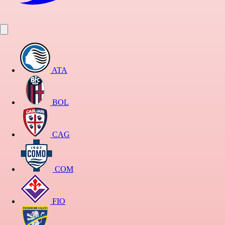
ATA
BOL
CAG
COM
FIO