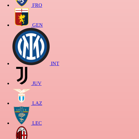
FRO
GEN
INT
JUV
LAZ
LEC