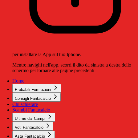
per installare la App sul tuo Iphone.
Mentre navighi nell'app, scorri il dito da sinistra a destra dello
schermo per tornare alle pagine precedenti
Home
Probabili Formazioni
Consigli Fantacalcio
Chi schierare
Scambi Fantacalcio
Ultime dai Campi
Voti Fantacalcio
Asta Fantacalcio