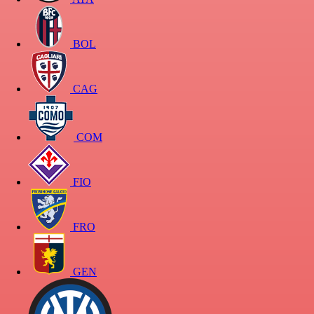
BOL
CAG
COM
FIO
FRO
GEN