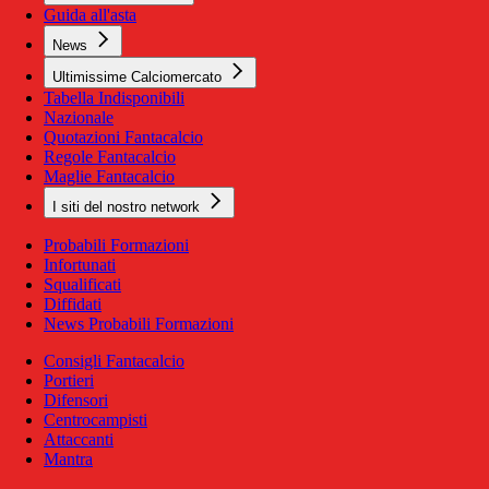
Guida all'asta
News
Ultimissime Calciomercato
Tabella Indisponibili
Nazionale
Quotazioni Fantacalcio
Regole Fantacalcio
Maglie Fantacalcio
I siti del nostro network
Probabili Formazioni
Infortunati
Squalificati
Diffidati
News Probabili Formazioni
Consigli Fantacalcio
Portieri
Difensori
Centrocampisti
Attaccanti
Mantra