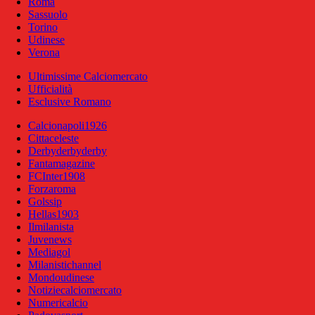
Roma
Sassuolo
Torino
Udinese
Verona
Ultimissime Calciomercato
Ufficialità
Esclusive Romano
Calcionapoli1926
Cittaceleste
Derbyderbyderby
Fantamagazine
FCInter1908
Forzaroma
Golssip
Hellas1903
Ilmilanista
Juvenews
Mediagol
Milanistichannel
Mondoudinese
Notiziecalciomercato
Numericalcio