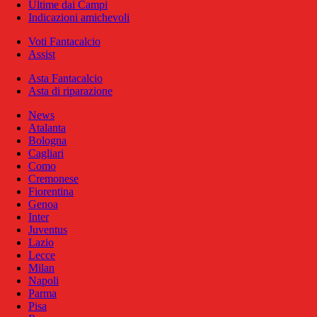
Ultime dai Campi
Indicazioni amichevoli
Voti Fantacalcio
Assist
Asta Fantacalcio
Asta di riparazione
News
Atalanta
Bologna
Cagliari
Como
Cremonese
Fiorentina
Genoa
Inter
Juventus
Lazio
Lecce
Milan
Napoli
Parma
Pisa