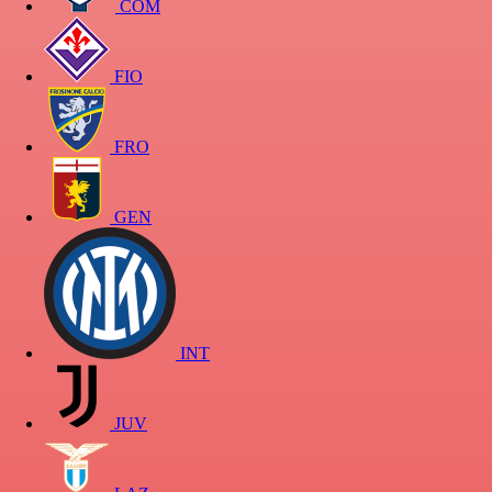
COM
FIO
FRO
GEN
INT
JUV