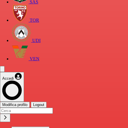
SAS
TOR
UDI
VEN
Accedi
Modifica profilo
Logout