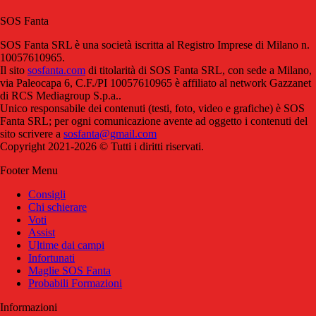
SOS Fanta
SOS Fanta SRL è una società iscritta al Registro Imprese di Milano n.
10057610965.
Il sito
sosfanta.com
di titolarità di SOS Fanta SRL, con sede a Milano,
via Paleocapa 6, C.F./PI 10057610965 è affiliato al network Gazzanet
di RCS Mediagroup S.p.a..
Unico responsabile dei contenuti (testi, foto, video e grafiche) è SOS
Fanta SRL; per ogni comunicazione avente ad oggetto i contenuti del
sito scrivere a
sosfanta@gmail.com
Copyright 2021-2026 © Tutti i diritti riservati.
Footer Menu
Consigli
Chi schierare
Voti
Assist
Ultime dai campi
Infortunati
Maglie SOS Fanta
Probabili Formazioni
Informazioni