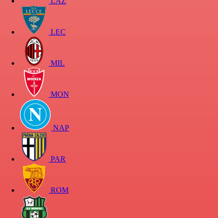
LAZ
LEC
MIL
MON
NAP
PAR
ROM