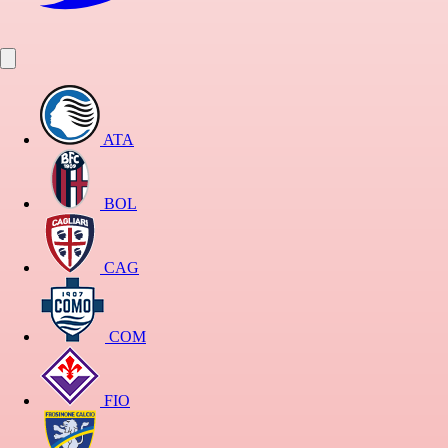
ATA
BOL
CAG
COM
FIO