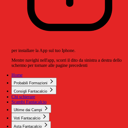
per installare la App sul tuo Iphone.
Mentre navighi nell'app, scorri il dito da sinistra a destra dello
schermo per tornare alle pagine precedenti
Home
Probabili Formazioni
Consigli Fantacalcio
Chi schierare
Scambi Fantacalcio
Ultime dai Campi
Voti Fantacalcio
Asta Fantacalcio