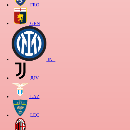
FRO
GEN
INT
JUV
LAZ
LEC