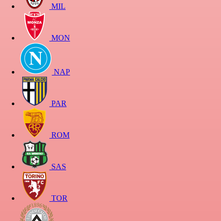
MIL
MON
NAP
PAR
ROM
SAS
TOR