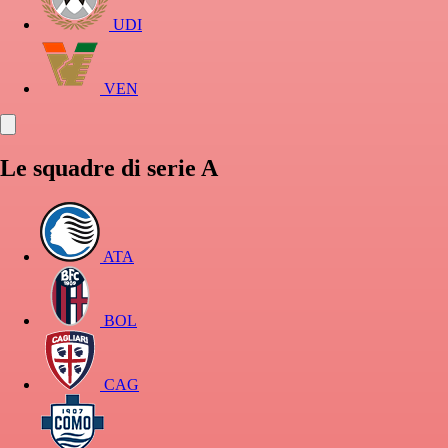
UDI
VEN
Le squadre di serie A
ATA
BOL
CAG