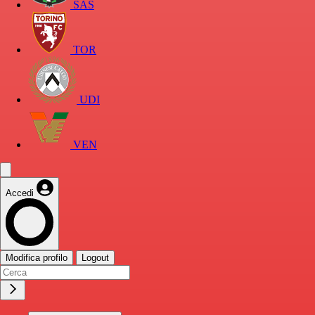
SAS
TOR
UDI
VEN
Accedi
Modifica profilo
Logout