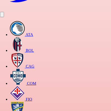
ATA
BOL
CAG
COM
FIO