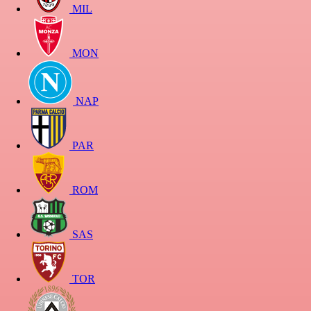
MIL
MON
NAP
PAR
ROM
SAS
TOR