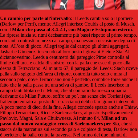
Un cambio per parte all’intervallo
: il Leeds cambia solo il portiere
(Darlow per Perri), mentre Allegri interisce Coubis al posto di Musah,
con il
Milan che passa al 3-4-2-1, con Magni e Estupinan esterni
.
La ripresa inizia su ritmi decisamente più bassi rispetto al primo tempo,
con tanti contrasti in mezzo al campo, ma nessuna occasione degna di
nota. All’ora di gioco, Allegri toglie dal campo gli ultimi aggregati,
Jashari e Gimenez, inserendo al loro posto i giovani Eletu e Sia. Al
diciannovesimo, Leeds a centimetri dal pareggio: Piroe controlla al
limite dell’area e calcia di sinistro, con la palla che esce di poco alla
destra di Terracciano. Al minuto 67, il pareggio del Leeds: Stach riceve
palla sullo spigolo dell’area di rigore, controlla tutto solo e mira al
secondo palo, dove Terracciano non è perfetto, complice forse anche il
fatto che la palla passa tra una selva di gambe. Il Leeds inserisce in
campo tanti titolari ed il Milan, che al contrario ha mezza squadra
derivante da Milan Futuro, soffre un po’, ma senza che Torriani (nel
frattempo entrato al posto di Terracciano) debba fare grandi interventi.
A poco meno di dieci dalla fine, Allegri concede spazio anche a Thiaw,
Filippo Terracciano, Ricci e Saelemaekers, al posto rispettivamente di
Pavlovic, Magni, Sala e Chukwueze. Al minuto 84,
Milan ad un
passo dal nuovo vantaggio: cross di Saelemaekers per Sia
, che si
stacca dalla marcatura sul secondo palo e colpisce di testa, Darlow non
è perfetto e la palla centra la traversa. Nel primo dei due minuti di