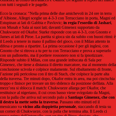
con tutti i segnali e le pagelle.
Ecco la cronaca: "Nella prima delle due amichevoli in 24 ore in terra
d’Albione, Allegri sceglie un 4-3-3 con Terracciano in porta, Magni ed
Estupinan ai lati di Gabbia e Pavlovic;
in regia l’esordio di Jashari
,
con Musah e Sala ai suoi lati; davanti Gimenez supportato da
Chukwueze ed Okafor. Starke risponde con un 4-3-3, con Gnonto e
James ai lati di Piroe. La partita si gioca sin da subito con buoni ritmi: è
il Leeds a tenere in mano il pallino del gioco, con il Milan attento in
difesa e pronto a ripartire. La prima occasione è per gli inglesi, con
Gnonto che si ritrova a tu per tu con Terracciano e prova a superarlo
con un pallonetto, ma il portiere rossonero non si fa ipnotizzare.
Risponde subito il Milan, con una grande imbucata di Sala per
Gimenez, che tiene a distanza il diretto marcatore, ma al momento della
conclusione scivola e colpisce malamente. Sul ribaltamento di fronte,
l’azione più pericolosa con il tiro di Stach, che colpisce la parte alta
della traversa. Tre minuti dopo, Okafor entra in area, ma poi cincischia
troppo e finisce per trovare un tiro sbilenco da posizione defilata. Alla
mezz’ora si sblocca il match: Chukwueze allarga per Okafor, che
restituisce al nigeriano, il cui cross basso viene svirgolato da Magni,
con la palla che arriva sul secondo palo a
Santiago Gimenez, che con
il destro la mette sotto la traversa
. Passano otto minuti ed il
messicano va
vicino alla doppietta personale
, staccando di testa su
un corner di Chukwueze, con la palla che termina alta. Il Leeds ci
prova prima dell’intervallo, con un tiro di Piroe, deviato, che