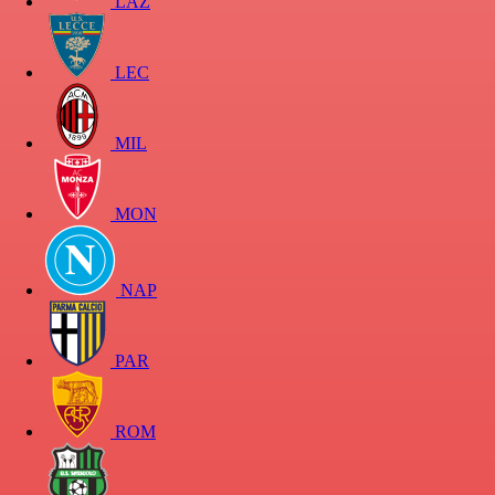
LAZ
LEC
MIL
MON
NAP
PAR
ROM