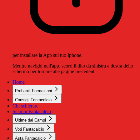
per installare la App sul tuo Iphone.
Mentre navighi nell'app, scorri il dito da sinistra a destra dello
schermo per tornare alle pagine precedenti
Home
Probabili Formazioni
Consigli Fantacalcio
Chi schierare
Scambi Fantacalcio
Ultime dai Campi
Voti Fantacalcio
Asta Fantacalcio