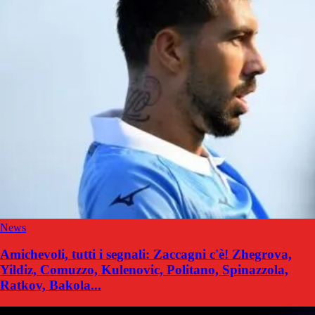
News
Amichevoli, tutti i segnali: Zaccagni c'è! Zhegrova,
Yildiz, Comuzzo, Kulenovic, Politano, Spinazzola,
Ratkov, Bakola...