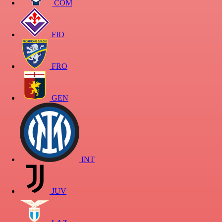
COM
FIO
FRO
GEN
INT
JUV