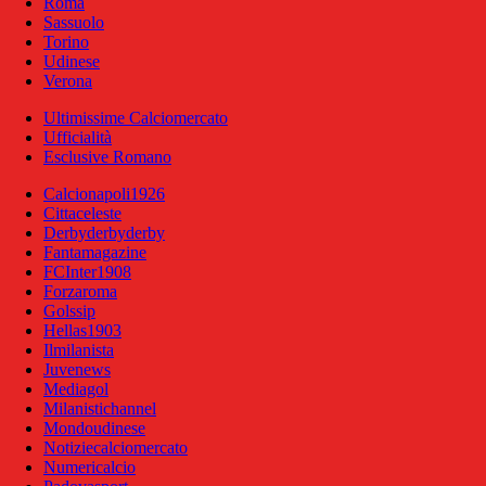
Roma
Sassuolo
Torino
Udinese
Verona
Ultimissime Calciomercato
Ufficialità
Esclusive Romano
Calcionapoli1926
Cittaceleste
Derbyderbyderby
Fantamagazine
FCInter1908
Forzaroma
Golssip
Hellas1903
Ilmilanista
Juvenews
Mediagol
Milanistichannel
Mondoudinese
Notiziecalciomercato
Numericalcio