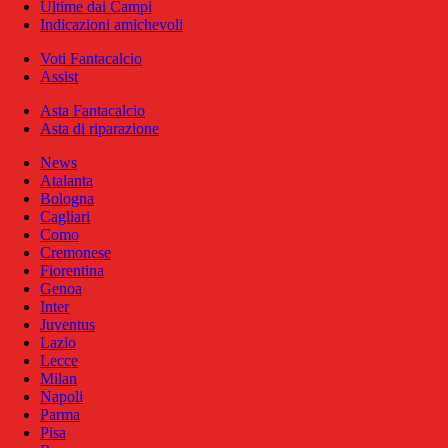
Ultime dai Campi
Indicazioni amichevoli
Voti Fantacalcio
Assist
Asta Fantacalcio
Asta di riparazione
News
Atalanta
Bologna
Cagliari
Como
Cremonese
Fiorentina
Genoa
Inter
Juventus
Lazio
Lecce
Milan
Napoli
Parma
Pisa