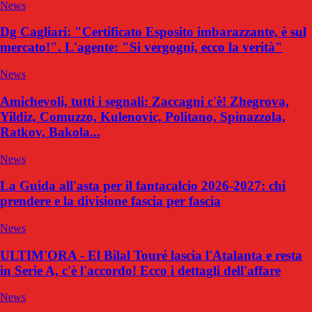
News
Dg Cagliari: "Certificato Esposito imbarazzante, è sul
mercato!". L'agente: "Si vergogni, ecco la verità"
News
Amichevoli, tutti i segnali: Zaccagni c'è! Zhegrova,
Yildiz, Comuzzo, Kulenovic, Politano, Spinazzola,
Ratkov, Bakola...
News
La Guida all'asta per il fantacalcio 2026-2027: chi
prendere e la divisione fascia per fascia
News
ULTIM'ORA - El Bilal Touré lascia l'Atalanta e resta
in Serie A, c'è l'accordo! Ecco i dettagli dell'affare
News