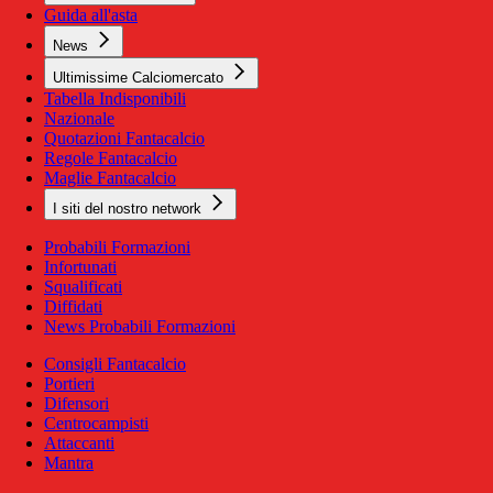
Guida all'asta
News
Ultimissime Calciomercato
Tabella Indisponibili
Nazionale
Quotazioni Fantacalcio
Regole Fantacalcio
Maglie Fantacalcio
I siti del nostro network
Probabili Formazioni
Infortunati
Squalificati
Diffidati
News Probabili Formazioni
Consigli Fantacalcio
Portieri
Difensori
Centrocampisti
Attaccanti
Mantra