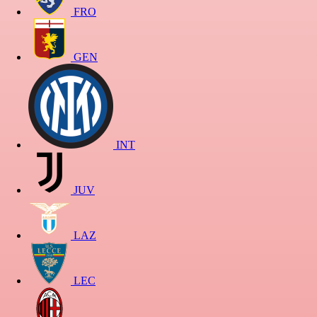
FRO
GEN
INT
JUV
LAZ
LEC