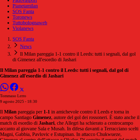
Padovasport
Pianetamilan
SOS Fanta
Toronews
Tuttobolognaweb
Violanews
SOS Fanta
News
Il Milan pareggia 1-1 contro il Leeds: tutti i segnali, dal gol
di Gimenez all'esordio di Jashari
Il Milan pareggia 1-1 contro il Leeds: tutti i segnali, dal gol di
Gimenez all'esordio di Jashari
Tommaso Lerro
9 agosto 2025 - 18:30
Il
Milan
pareggia per
1-1
in amichevole contro il Leeds e torna in
campo Santiago
Gimenez
, autore del gol dei rossoneri. È stato anche il
match di esordio di
Jashari
, che Allegri ha schierato a centrocampo
accanto al giovane Sala e Musah. In difesa davanti a Terracciano scelti
Magni, Gabbia, Pavlovic e Estupinan. In attacco Chukwueze,
Gimenez al centro dell'attacco e Okafor. Di seguito il report del match