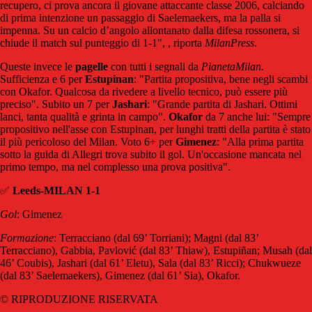
recupero, ci prova ancora il giovane attaccante classe 2006, calciando
di prima intenzione un passaggio di Saelemaekers, ma la palla si
impenna. Su un calcio d’angolo allontanato dalla difesa rossonera, si
chiude il match sul punteggio di 1-1", , riporta
MilanPress
.
Queste invece le
pagelle
con tutti i segnali da
PianetaMilan.
Sufficienza e 6 per
Estupinan
: "Partita propositiva, bene negli scambi
con Okafor. Qualcosa da rivedere a livello tecnico, può essere più
preciso". Subito un 7 per
Jashari
: "Grande partita di Jashari. Ottimi
lanci, tanta qualità e grinta in campo".
Okafor
da 7 anche lui: "Sempre
propositivo nell'asse con Estupinan, per lunghi tratti della partita è stato
il più pericoloso del Milan. Voto 6+ per
Gimenez
: "Alla prima partita
sotto la guida di Allegri trova subito il gol. Un'occasione mancata nel
primo tempo, ma nel complesso una prova positiva".
✅
Leeds-MILAN 1-1
Gol
: Gimenez
Formazione
: Terracciano (dal 69’ Torriani); Magni (dal 83’
Terracciano), Gabbia, Pavlović (dal 83’ Thiaw), Estupiñan; Musah (dal
46’ Coubis), Jashari (dal 61’ Eletu), Sala (dal 83’ Ricci); Chukwueze
(dal 83’ Saelemaekers), Gimenez (dal 61’ Sia), Okafor.
© RIPRODUZIONE RISERVATA