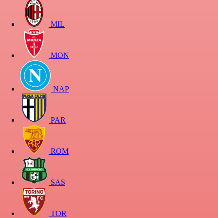
MIL
MON
NAP
PAR
ROM
SAS
TOR