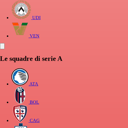
UDI
VEN
Le squadre di serie A
ATA
BOL
CAG