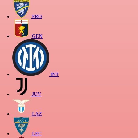
FRO
GEN
INT
JUV
LAZ
LEC