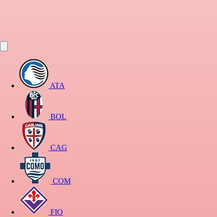
ATA
BOL
CAG
COM
FIO