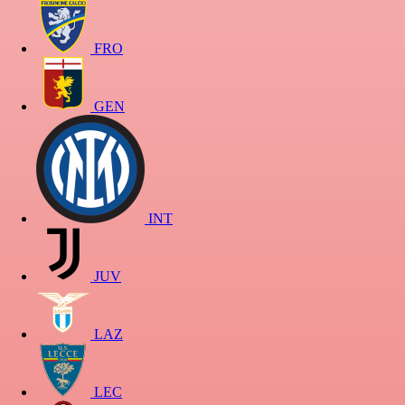
FRO
GEN
INT
JUV
LAZ
LEC