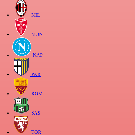
MIL
MON
NAP
PAR
ROM
SAS
TOR