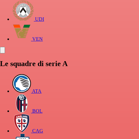
UDI
VEN
Le squadre di serie A
ATA
BOL
CAG