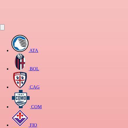
ATA
BOL
CAG
COM
FIO