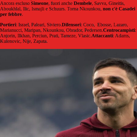
Ancora escluso
Simeone
, fuori anche
Dembele
, Savva, Gineitis,
Aboukhlal, Ilic, Ismajli e Schuurs. Torna Nkounkou,
non c'è Casadei
per febbre
.
Portieri
: Israel, Paleari, Siviero.
Difensori
: Coco, Ebosse, Lazaro,
Marianucci, Maripan, Nkounkou, Obrador, Pedersen.
Centrocampisti
:
Anjorin, Ilkhan, Perciun, Prati, Tameze, Vlasic.
Attaccanti
: Adams,
Kulenovic, Nije, Zapata.