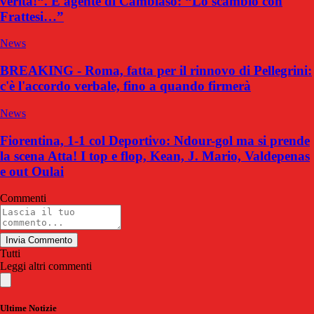
verità!“. E agente di Cambiaso: “Lo scambio con
Frattesi…”
News
BREAKING - Roma, fatta per il rinnovo di Pellegrini:
c'è l'accordo verbale, fino a quando firmerà
News
Fiorentina, 1-1 col Deportivo: Ndour-gol ma si prende
la scena Atta! I top e flop, Kean, J. Mario, Valdepenas
e out Oulai
Commenti
Invia Commento
Tutti
Leggi altri commenti
Ultime Notizie