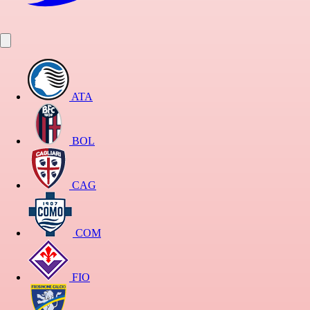
ATA
BOL
CAG
COM
FIO