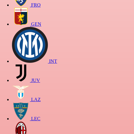
FRO
GEN
INT
JUV
LAZ
LEC