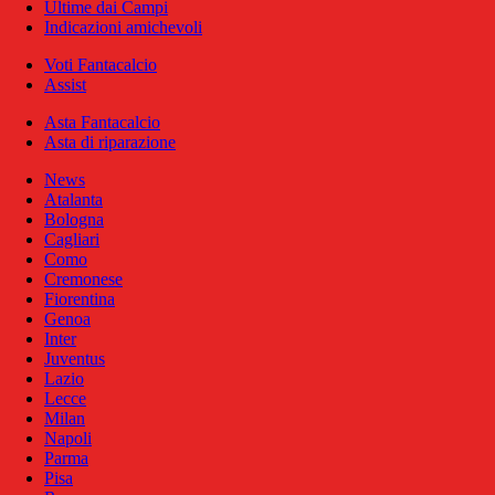
Ultime dai Campi
Indicazioni amichevoli
Voti Fantacalcio
Assist
Asta Fantacalcio
Asta di riparazione
News
Atalanta
Bologna
Cagliari
Como
Cremonese
Fiorentina
Genoa
Inter
Juventus
Lazio
Lecce
Milan
Napoli
Parma
Pisa