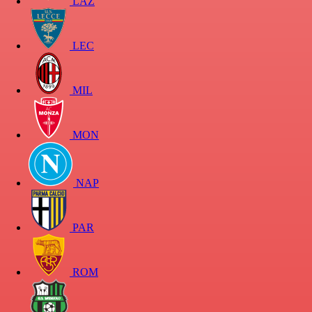
LAZ
LEC
MIL
MON
NAP
PAR
ROM