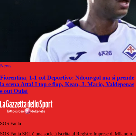
News
Fiorentina, 1-1 col Deportivo: Ndour-gol ma si prende
la scena Atta! I top e flop, Kean, J. Mario, Valdepenas
e out Oulai
SOS Fanta
SOS Fanta SRL è una società iscritta al Registro Imprese di Milano n.