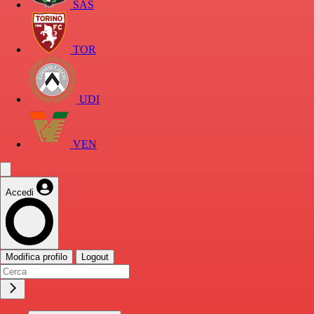
SAS
TOR
UDI
VEN
Accedi
Modifica profilo
Logout