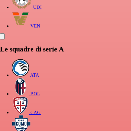
UDI
VEN
Le squadre di serie A
ATA
BOL
CAG