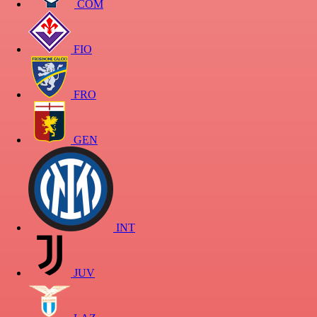
COM
FIO
FRO
GEN
INT
JUV