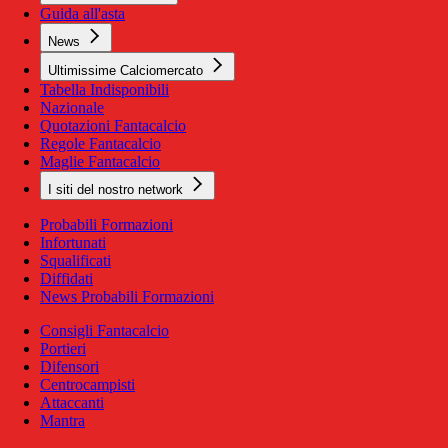
Guida all'asta
News
Ultimissime Calciomercato
Tabella Indisponibili
Nazionale
Quotazioni Fantacalcio
Regole Fantacalcio
Maglie Fantacalcio
I siti del nostro network
Probabili Formazioni
Infortunati
Squalificati
Diffidati
News Probabili Formazioni
Consigli Fantacalcio
Portieri
Difensori
Centrocampisti
Attaccanti
Mantra