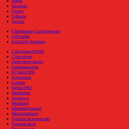
Roma
Sassuolo
Torino
Udinese
Verona
Ultimissime Calciomercato
Ufficialità
Esclusive Romano
Calcionapoli1926
Cittaceleste
Derbyderbyderby
Fantamagazine
FCInter1908
Forzaroma
Golssip
Hellas1903
Ilmilanista
Juvenews
Mediagol
Milanistichannel
Mondoudinese
Notiziecalciomercato
Numericalcio