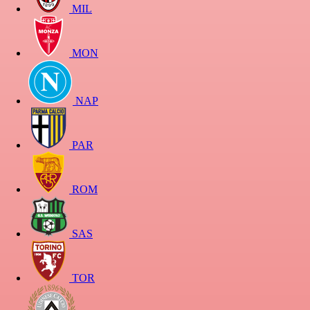
MIL
MON
NAP
PAR
ROM
SAS
TOR