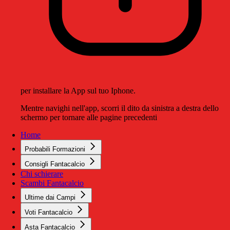
per installare la App sul tuo Iphone.
Mentre navighi nell'app, scorri il dito da sinistra a destra dello
schermo per tornare alle pagine precedenti
Home
Probabili Formazioni
Consigli Fantacalcio
Chi schierare
Scambi Fantacalcio
Ultime dai Campi
Voti Fantacalcio
Asta Fantacalcio