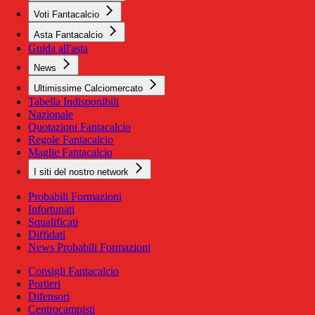
Voti Fantacalcio
Asta Fantacalcio
Guida all'asta
News
Ultimissime Calciomercato
Tabella Indisponibili
Nazionale
Quotazioni Fantacalcio
Regole Fantacalcio
Maglie Fantacalcio
I siti del nostro network
Probabili Formazioni
Infortunati
Squalificati
Diffidati
News Probabili Formazioni
Consigli Fantacalcio
Portieri
Difensori
Centrocampisti