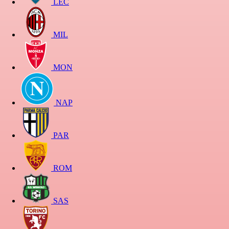
LEC
MIL
MON
NAP
PAR
ROM
SAS