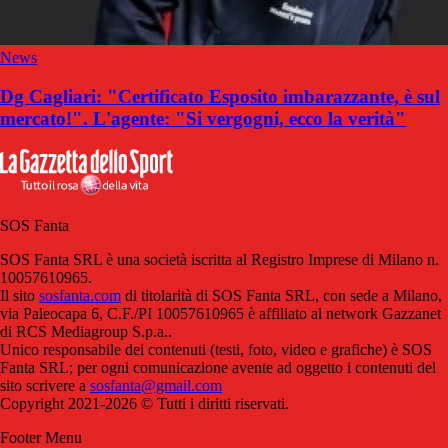
News
Dg Cagliari: "Certificato Esposito imbarazzante, è sul
mercato!". L'agente: "Si vergogni, ecco la verità"
SOS Fanta
SOS Fanta SRL è una società iscritta al Registro Imprese di Milano n.
10057610965.
Il sito
sosfanta.com
di titolarità di SOS Fanta SRL, con sede a Milano,
via Paleocapa 6, C.F./PI 10057610965 è affiliato al network Gazzanet
di RCS Mediagroup S.p.a..
Unico responsabile dei contenuti (testi, foto, video e grafiche) è SOS
Fanta SRL; per ogni comunicazione avente ad oggetto i contenuti del
sito scrivere a
sosfanta@gmail.com
Copyright 2021-2026 © Tutti i diritti riservati.
Footer Menu