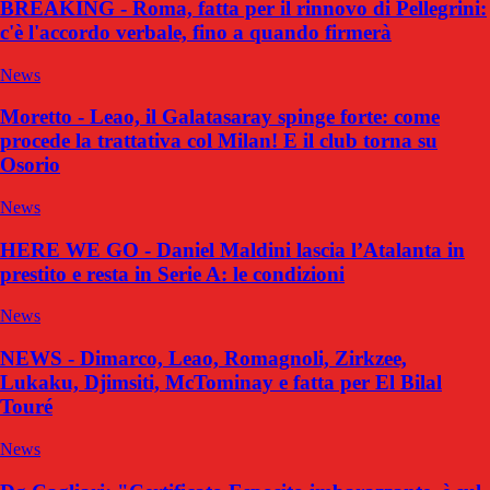
BREAKING - Roma, fatta per il rinnovo di Pellegrini:
c'è l'accordo verbale, fino a quando firmerà
News
Moretto - Leao, il Galatasaray spinge forte: come
procede la trattativa col Milan! E il club torna su
Osorio
News
HERE WE GO - Daniel Maldini lascia l’Atalanta in
prestito e resta in Serie A: le condizioni
News
NEWS - Dimarco, Leao, Romagnoli, Zirkzee,
Lukaku, Djimsiti, McTominay e fatta per El Bilal
Touré
News