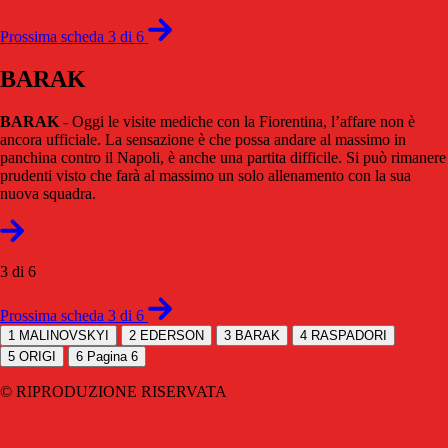
Prossima scheda 3 di 6
BARAK
BARAK
- Oggi le visite mediche con la Fiorentina, l’affare non è
ancora ufficiale. La sensazione è che possa andare al massimo in
panchina contro il Napoli, è anche una partita difficile. Si può rimanere
prudenti visto che farà al massimo un solo allenamento con la sua
nuova squadra.
3 di 6
Prossima scheda 3 di 6
1
MALINOVSKYI
2
EDERSON
3
BARAK
4
RASPADORI
5
ORIGI
6
Pagina 6
© RIPRODUZIONE RISERVATA