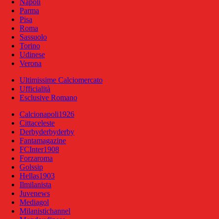
Napoli
Parma
Pisa
Roma
Sassuolo
Torino
Udinese
Verona
Ultimissime Calciomercato
Ufficialità
Esclusive Romano
Calcionapoli1926
Cittaceleste
Derbyderbyderby
Fantamagazine
FCInter1908
Forzaroma
Golssip
Hellas1903
Ilmilanista
Juvenews
Mediagol
Milanistichannel