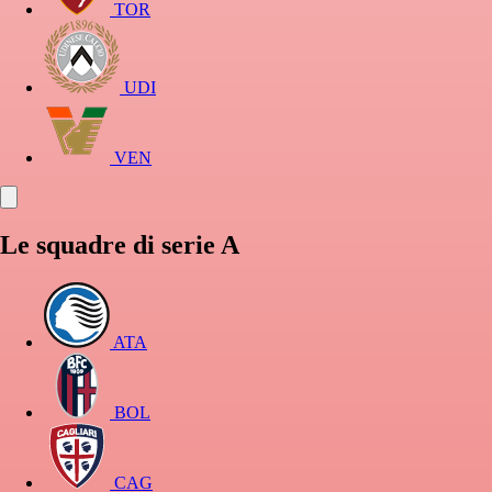
TOR
UDI
VEN
Le squadre di serie A
ATA
BOL
CAG