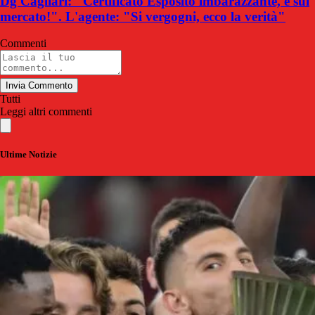
Dg Cagliari: "Certificato Esposito imbarazzante, è sul
mercato!". L'agente: "Si vergogni, ecco la verità"
Commenti
Invia Commento
Tutti
Leggi altri commenti
Ultime Notizie