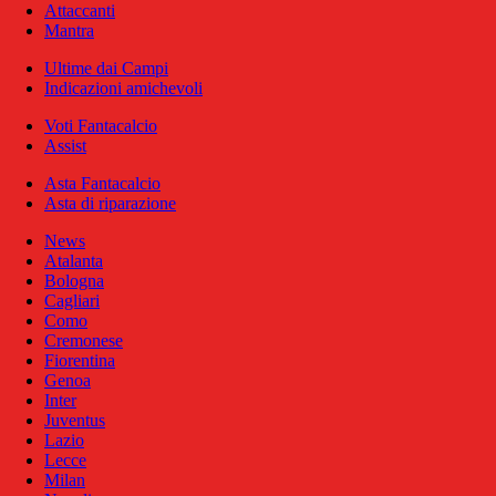
Attaccanti
Mantra
Ultime dai Campi
Indicazioni amichevoli
Voti Fantacalcio
Assist
Asta Fantacalcio
Asta di riparazione
News
Atalanta
Bologna
Cagliari
Como
Cremonese
Fiorentina
Genoa
Inter
Juventus
Lazio
Lecce
Milan