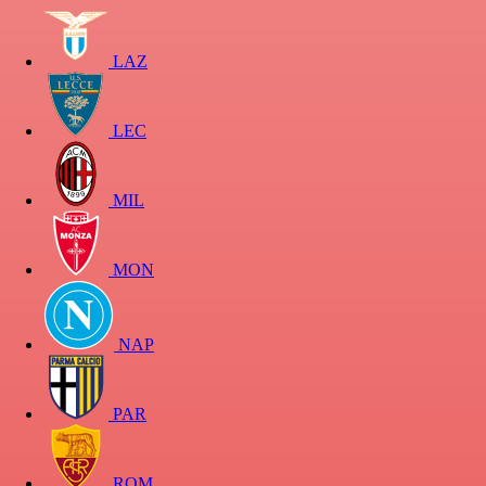
LAZ
LEC
MIL
MON
NAP
PAR
ROM