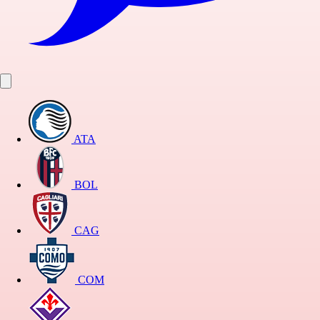
ATA
BOL
CAG
COM