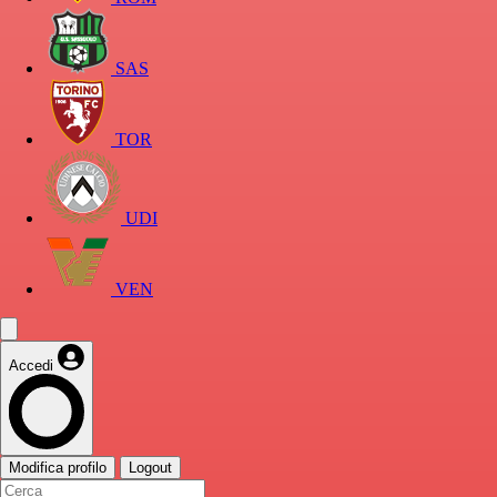
SAS
TOR
UDI
VEN
Accedi
Modifica profilo
Logout