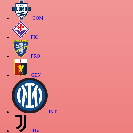
COM
FIO
FRO
GEN
INT
JUV