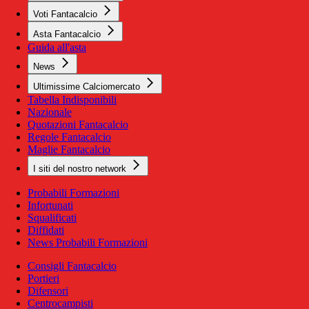
Voti Fantacalcio
Asta Fantacalcio
Guida all'asta
News
Ultimissime Calciomercato
Tabella Indisponibili
Nazionale
Quotazioni Fantacalcio
Regole Fantacalcio
Maglie Fantacalcio
I siti del nostro network
Probabili Formazioni
Infortunati
Squalificati
Diffidati
News Probabili Formazioni
Consigli Fantacalcio
Portieri
Difensori
Centrocampisti