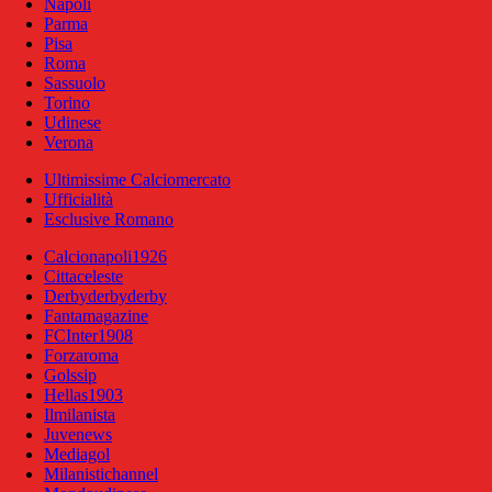
Napoli
Parma
Pisa
Roma
Sassuolo
Torino
Udinese
Verona
Ultimissime Calciomercato
Ufficialità
Esclusive Romano
Calcionapoli1926
Cittaceleste
Derbyderbyderby
Fantamagazine
FCInter1908
Forzaroma
Golssip
Hellas1903
Ilmilanista
Juvenews
Mediagol
Milanistichannel