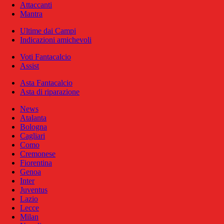
Attaccanti
Mantra
Ultime dai Campi
Indicazioni amichevoli
Voti Fantacalcio
Assist
Asta Fantacalcio
Asta di riparazione
News
Atalanta
Bologna
Cagliari
Como
Cremonese
Fiorentina
Genoa
Inter
Juventus
Lazio
Lecce
Milan