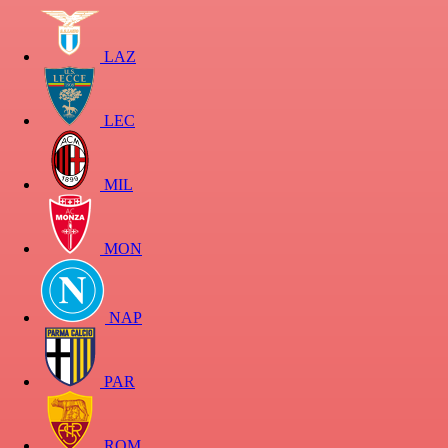
LAZ
LEC
MIL
MON
NAP
PAR
ROM