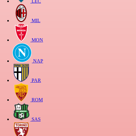
LEC
MIL
MON
NAP
PAR
ROM
SAS