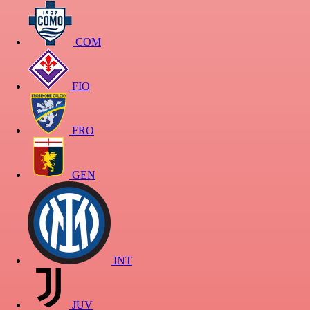
COM
FIO
FRO
GEN
INT
JUV