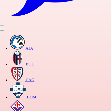
ATA
BOL
CAG
COM