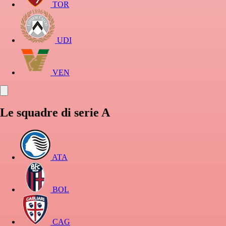
TOR
UDI
VEN
Le squadre di serie A
ATA
BOL
CAG