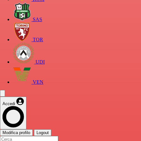
SAS
TOR
UDI
VEN
Accedi
Modifica profilo
Logout