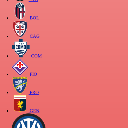
BOL
CAG
COM
FIO
FRO
GEN