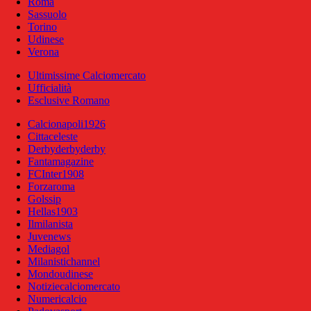
Roma
Sassuolo
Torino
Udinese
Verona
Ultimissime Calciomercato
Ufficialità
Esclusive Romano
Calcionapoli1926
Cittaceleste
Derbyderbyderby
Fantamagazine
FCInter1908
Forzaroma
Golssip
Hellas1903
Ilmilanista
Juvenews
Mediagol
Milanistichannel
Mondoudinese
Notiziecalciomercato
Numericalcio