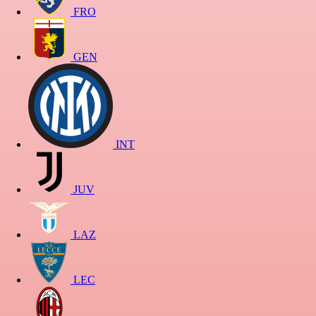
FRO
GEN
INT
JUV
LAZ
LEC