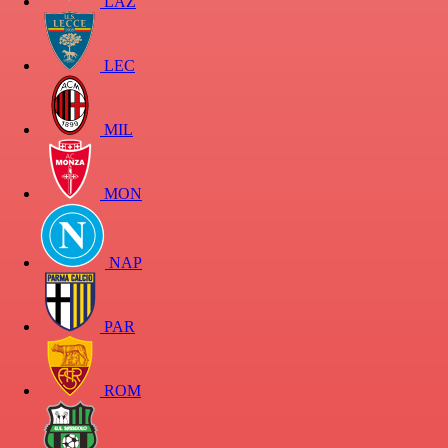
LAZ
LEC
MIL
MON
NAP
PAR
ROM