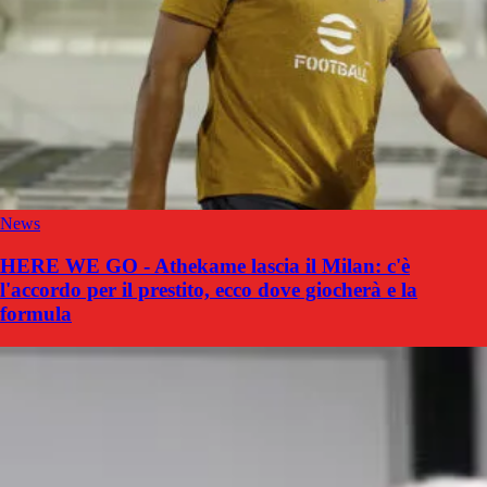
News
HERE WE GO - Athekame lascia il Milan: c'è
l'accordo per il prestito, ecco dove giocherà e la
formula