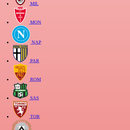
MIL
MON
NAP
PAR
ROM
SAS
TOR