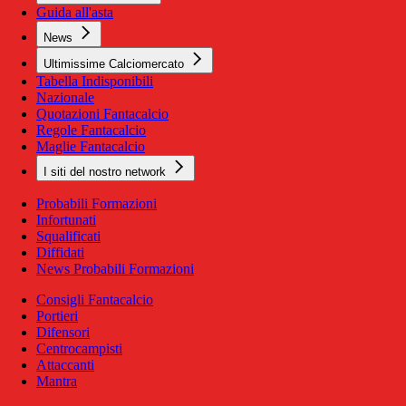
Guida all'asta
News
Ultimissime Calciomercato
Tabella Indisponibili
Nazionale
Quotazioni Fantacalcio
Regole Fantacalcio
Maglie Fantacalcio
I siti del nostro network
Probabili Formazioni
Infortunati
Squalificati
Diffidati
News Probabili Formazioni
Consigli Fantacalcio
Portieri
Difensori
Centrocampisti
Attaccanti
Mantra