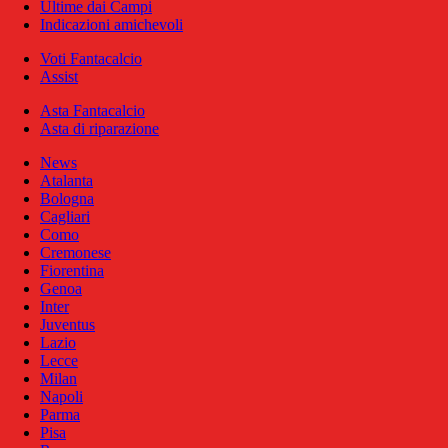
Ultime dai Campi
Indicazioni amichevoli
Voti Fantacalcio
Assist
Asta Fantacalcio
Asta di riparazione
News
Atalanta
Bologna
Cagliari
Como
Cremonese
Fiorentina
Genoa
Inter
Juventus
Lazio
Lecce
Milan
Napoli
Parma
Pisa