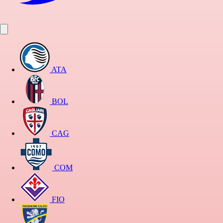
ATA
BOL
CAG
COM
FIO