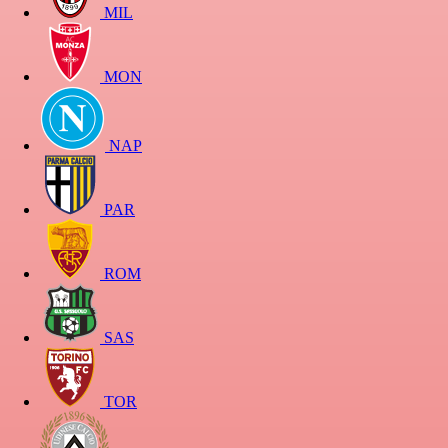
MIL
MON
NAP
PAR
ROM
SAS
TOR