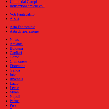
Ultime dai Campi
Indicazioni amichevoli
Voti Fantacalcio
Assist
Asta Fantacalcio
Asta di riparazione
News
Atalanta
Bologna
Cagliari
Como
Cremonese
Fiorentina
Genoa
Inter
Juventus
Lazio
Lecce
Milan
Napoli
Parma
Pisa