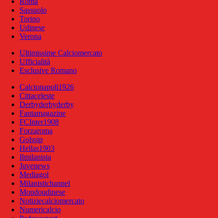
Roma
Sassuolo
Torino
Udinese
Verona
Ultimissime Calciomercato
Ufficialità
Esclusive Romano
Calcionapoli1926
Cittaceleste
Derbyderbyderby
Fantamagazine
FCInter1908
Forzaroma
Golssip
Hellas1903
Ilmilanista
Juvenews
Mediagol
Milanistichannel
Mondoudinese
Notiziecalciomercato
Numericalcio