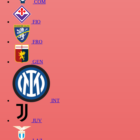
COM
FIO
FRO
GEN
INT
JUV