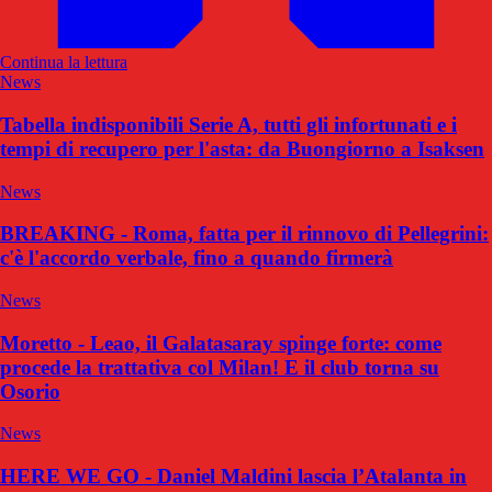
Continua la lettura
News
Tabella indisponibili Serie A, tutti gli infortunati e i
tempi di recupero per l'asta: da Buongiorno a Isaksen
News
BREAKING - Roma, fatta per il rinnovo di Pellegrini:
c'è l'accordo verbale, fino a quando firmerà
News
Moretto - Leao, il Galatasaray spinge forte: come
procede la trattativa col Milan! E il club torna su
Osorio
News
HERE WE GO - Daniel Maldini lascia l’Atalanta in