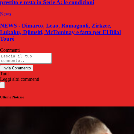
prestito e resta in Serie A: le condizioni
News
NEWS - Dimarco, Leao, Romagnoli, Zirkzee,
Lukaku, Djimsiti, McTominay e fatta per El Bilal
Touré
Commenti
Invia Commento
Tutti
Leggi altri commenti
Ultime Notizie