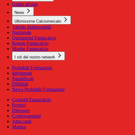
Guida all'asta
News
Ultimissime Calciomercato
Tabella Indisponibili
Nazionale
Quotazioni Fantacalcio
Regole Fantacalcio
Maglie Fantacalcio
I siti del nostro network
Probabili Formazioni
Infortunati
Squalificati
Diffidati
News Probabili Formazioni
Consigli Fantacalcio
Portieri
Difensori
Centrocampisti
Attaccanti
Mantra