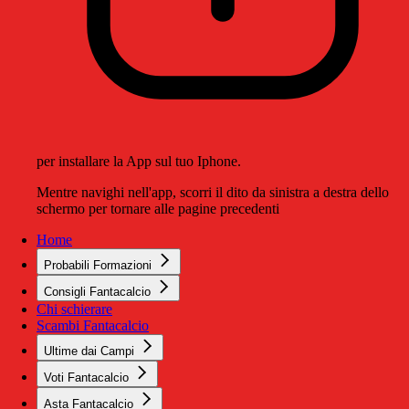
per installare la App sul tuo Iphone.
Mentre navighi nell'app, scorri il dito da sinistra a destra dello
schermo per tornare alle pagine precedenti
Home
Probabili Formazioni
Consigli Fantacalcio
Chi schierare
Scambi Fantacalcio
Ultime dai Campi
Voti Fantacalcio
Asta Fantacalcio