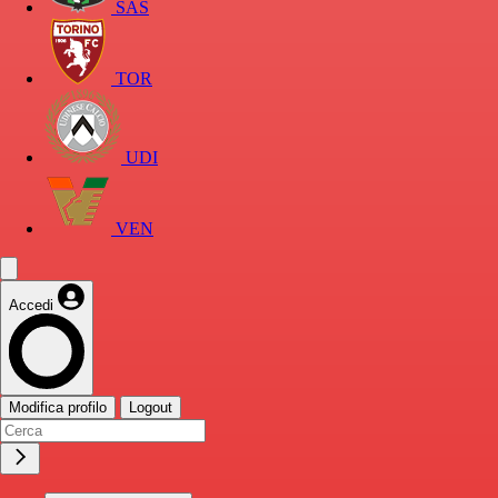
SAS
TOR
UDI
VEN
Accedi
Modifica profilo
Logout