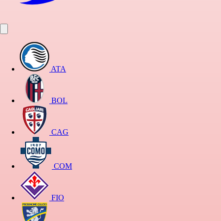
ATA
BOL
CAG
COM
FIO