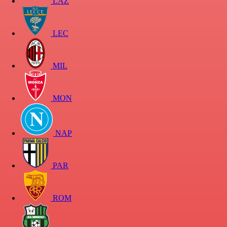
LAZ
LEC
MIL
MON
NAP
PAR
ROM