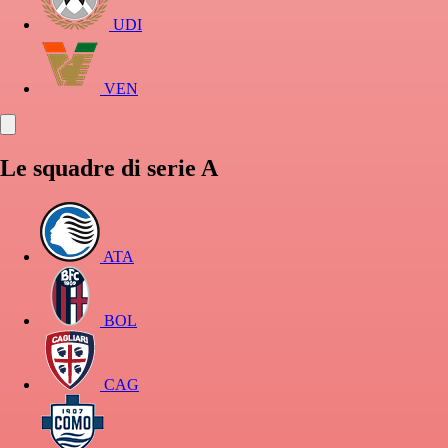
UDI
VEN
Le squadre di serie A
ATA
BOL
CAG