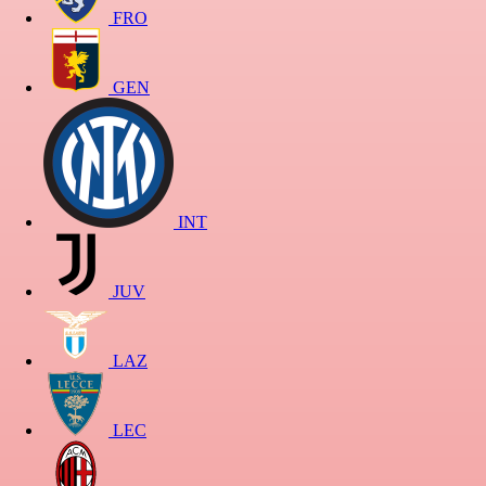
FRO
GEN
INT
JUV
LAZ
LEC