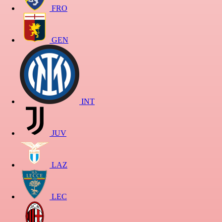
FRO
GEN
INT
JUV
LAZ
LEC