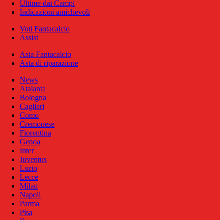
Ultime dai Campi
Indicazioni amichevoli
Voti Fantacalcio
Assist
Asta Fantacalcio
Asta di riparazione
News
Atalanta
Bologna
Cagliari
Como
Cremonese
Fiorentina
Genoa
Inter
Juventus
Lazio
Lecce
Milan
Napoli
Parma
Pisa