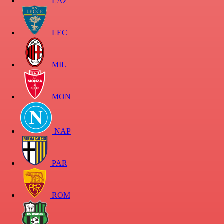
LAZ
LEC
MIL
MON
NAP
PAR
ROM