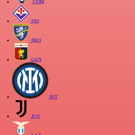
COM
FIO
FRO
GEN
INT
JUV