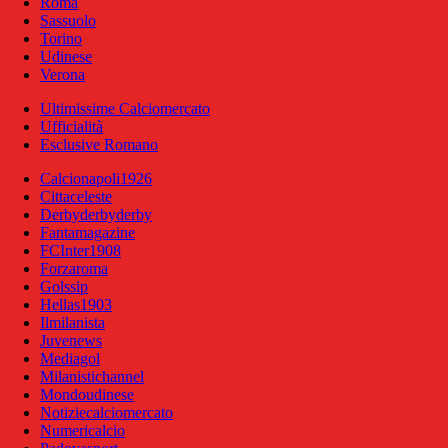
Roma
Sassuolo
Torino
Udinese
Verona
Ultimissime Calciomercato
Ufficialità
Esclusive Romano
Calcionapoli1926
Cittaceleste
Derbyderbyderby
Fantamagazine
FCInter1908
Forzaroma
Golssip
Hellas1903
Ilmilanista
Juvenews
Mediagol
Milanistichannel
Mondoudinese
Notiziecalciomercato
Numericalcio