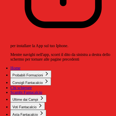
per installare la App sul tuo Iphone.
Mentre navighi nell'app, scorri il dito da sinistra a destra dello
schermo per tornare alle pagine precedenti
Home
Probabili Formazioni
Consigli Fantacalcio
Chi schierare
Scambi Fantacalcio
Ultime dai Campi
Voti Fantacalcio
Asta Fantacalcio