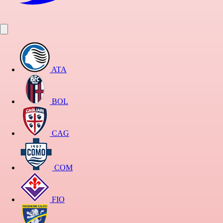
ATA
BOL
CAG
COM
FIO