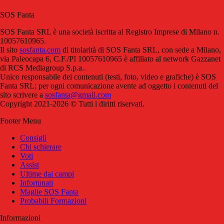
SOS Fanta
SOS Fanta SRL è una società iscritta al Registro Imprese di Milano n.
10057610965.
Il sito
sosfanta.com
di titolarità di SOS Fanta SRL, con sede a Milano,
via Paleocapa 6, C.F./PI 10057610965 è affiliato al network Gazzanet
di RCS Mediagroup S.p.a..
Unico responsabile dei contenuti (testi, foto, video e grafiche) è SOS
Fanta SRL; per ogni comunicazione avente ad oggetto i contenuti del
sito scrivere a
sosfanta@gmail.com
Copyright 2021-2026 © Tutti i diritti riservati.
Footer Menu
Consigli
Chi schierare
Voti
Assist
Ultime dai campi
Infortunati
Maglie SOS Fanta
Probabili Formazioni
Informazioni