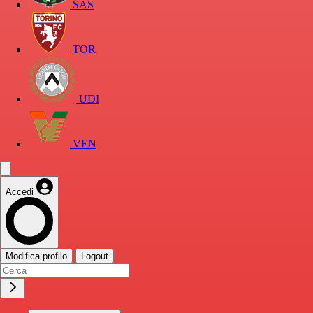
SAS
TOR
UDI
VEN
Accedi
Modifica profilo
Logout