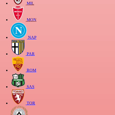
MIL
MON
NAP
PAR
ROM
SAS
TOR