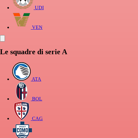
UDI
VEN
Le squadre di serie A
ATA
BOL
CAG