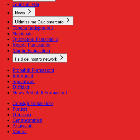
Guida all'asta
News
Ultimissime Calciomercato
Tabella Indisponibili
Nazionale
Quotazioni Fantacalcio
Regole Fantacalcio
Maglie Fantacalcio
I siti del nostro network
Probabili Formazioni
Infortunati
Squalificati
Diffidati
News Probabili Formazioni
Consigli Fantacalcio
Portieri
Difensori
Centrocampisti
Attaccanti
Mantra