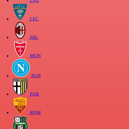
LAZ
LEC
MIL
MON
NAP
PAR
ROM