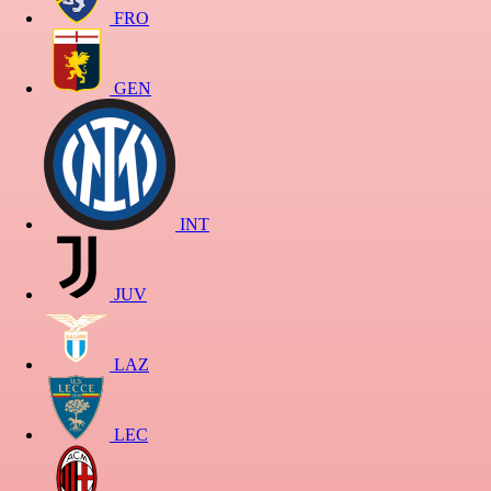
FRO
GEN
INT
JUV
LAZ
LEC