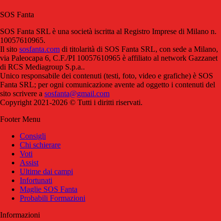
SOS Fanta
SOS Fanta SRL è una società iscritta al Registro Imprese di Milano n.
10057610965.
Il sito
sosfanta.com
di titolarità di SOS Fanta SRL, con sede a Milano,
via Paleocapa 6, C.F./PI 10057610965 è affiliato al network Gazzanet
di RCS Mediagroup S.p.a..
Unico responsabile dei contenuti (testi, foto, video e grafiche) è SOS
Fanta SRL; per ogni comunicazione avente ad oggetto i contenuti del
sito scrivere a
sosfanta@gmail.com
Copyright 2021-2026 © Tutti i diritti riservati.
Footer Menu
Consigli
Chi schierare
Voti
Assist
Ultime dai campi
Infortunati
Maglie SOS Fanta
Probabili Formazioni
Informazioni