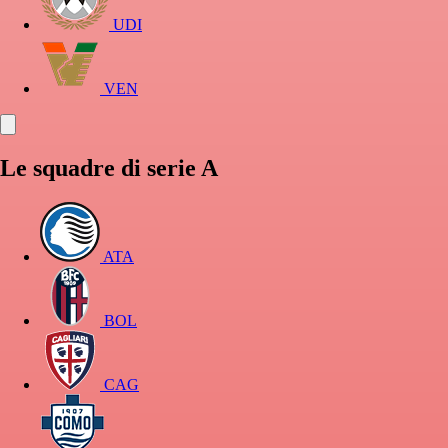
UDI
VEN
Le squadre di serie A
ATA
BOL
CAG