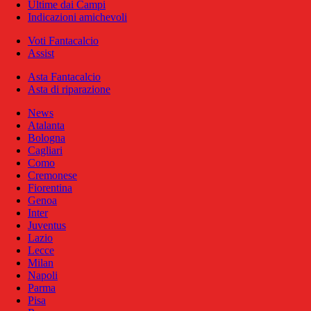
Ultime dai Campi
Indicazioni amichevoli
Voti Fantacalcio
Assist
Asta Fantacalcio
Asta di riparazione
News
Atalanta
Bologna
Cagliari
Como
Cremonese
Fiorentina
Genoa
Inter
Juventus
Lazio
Lecce
Milan
Napoli
Parma
Pisa