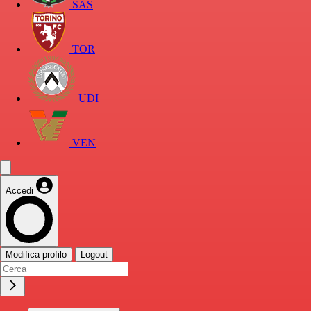
SAS
TOR
UDI
VEN
Accedi
Modifica profilo
Logout