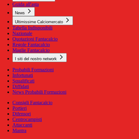
Guida all'asta
News
Ultimissime Calciomercato
Tabella Indisponibili
Nazionale
Quotazioni Fantacalcio
Regole Fantacalcio
Maglie Fantacalcio
I siti del nostro network
Probabili Formazioni
Infortunati
Squalificati
Diffidati
News Probabili Formazioni
Consigli Fantacalcio
Portieri
Difensori
Centrocampisti
Attaccanti
Mantra