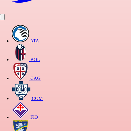
ATA
BOL
CAG
COM
FIO