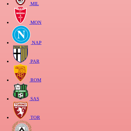
MIL
MON
NAP
PAR
ROM
SAS
TOR