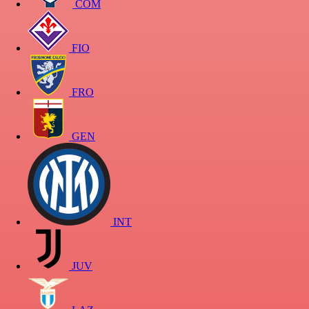
COM
FIO
FRO
GEN
INT
JUV