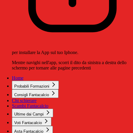
per installare la App sul tuo Iphone.
Mentre navighi nell'app, scorri il dito da sinistra a destra dello
schermo per tornare alle pagine precedenti
Home
Probabili Formazioni
Consigli Fantacalcio
Chi schierare
Scambi Fantacalcio
Ultime dai Campi
Voti Fantacalcio
Asta Fantacalcio