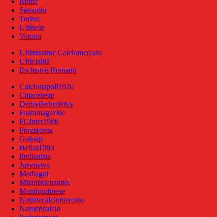
Roma
Sassuolo
Torino
Udinese
Verona
Ultimissime Calciomercato
Ufficialità
Esclusive Romano
Calcionapoli1926
Cittaceleste
Derbyderbyderby
Fantamagazine
FCInter1908
Forzaroma
Golssip
Hellas1903
Ilmilanista
Juvenews
Mediagol
Milanistichannel
Mondoudinese
Notiziecalciomercato
Numericalcio