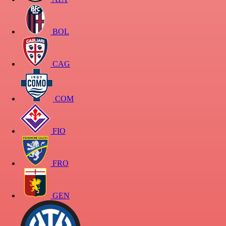
BOL
CAG
COM
FIO
FRO
GEN