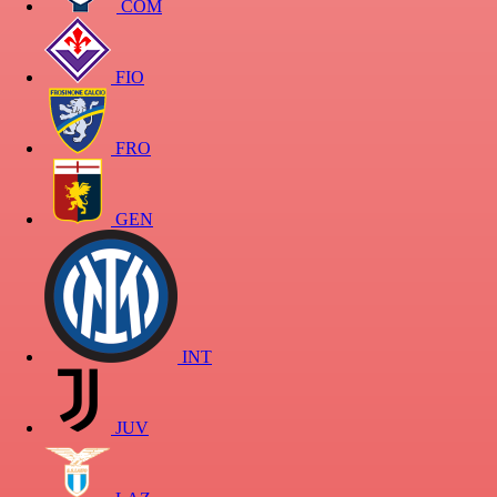
COM
FIO
FRO
GEN
INT
JUV