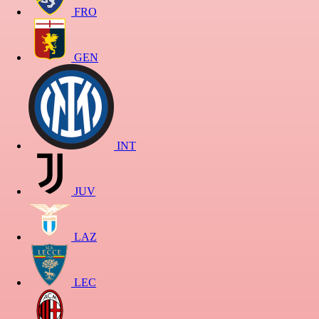
FRO
GEN
INT
JUV
LAZ
LEC