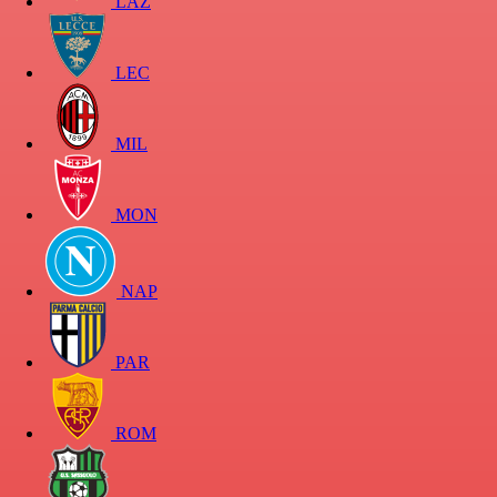
LAZ
LEC
MIL
MON
NAP
PAR
ROM