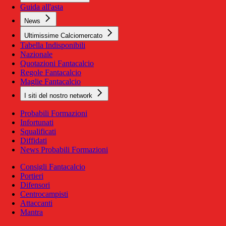
Guida all'asta
News
Ultimissime Calciomercato
Tabella Indisponibili
Nazionale
Quotazioni Fantacalcio
Regole Fantacalcio
Maglie Fantacalcio
I siti del nostro network
Probabili Formazioni
Infortunati
Squalificati
Diffidati
News Probabili Formazioni
Consigli Fantacalcio
Portieri
Difensori
Centrocampisti
Attaccanti
Mantra