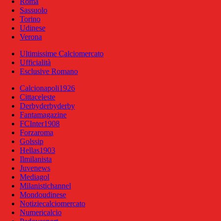
Roma
Sassuolo
Torino
Udinese
Verona
Ultimissime Calciomercato
Ufficialità
Esclusive Romano
Calcionapoli1926
Cittaceleste
Derbyderbyderby
Fantamagazine
FCInter1908
Forzaroma
Golssip
Hellas1903
Ilmilanista
Juvenews
Mediagol
Milanistichannel
Mondoudinese
Notiziecalciomercato
Numericalcio