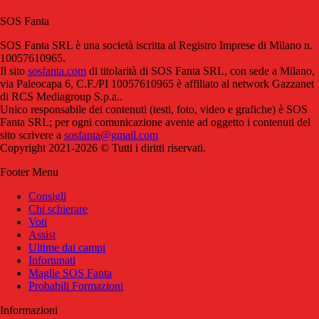
SOS Fanta
SOS Fanta SRL è una società iscritta al Registro Imprese di Milano n.
10057610965.
Il sito
sosfanta.com
di titolarità di SOS Fanta SRL, con sede a Milano,
via Paleocapa 6, C.F./PI 10057610965 è affiliato al network Gazzanet
di RCS Mediagroup S.p.a..
Unico responsabile dei contenuti (testi, foto, video e grafiche) è SOS
Fanta SRL; per ogni comunicazione avente ad oggetto i contenuti del
sito scrivere a
sosfanta@gmail.com
Copyright 2021-2026 © Tutti i diritti riservati.
Footer Menu
Consigli
Chi schierare
Voti
Assist
Ultime dai campi
Infortunati
Maglie SOS Fanta
Probabili Formazioni
Informazioni