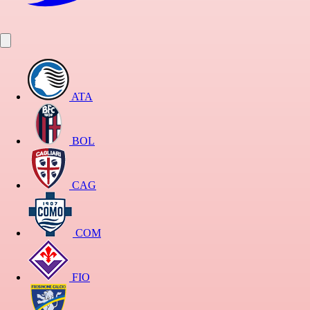
ATA
BOL
CAG
COM
FIO