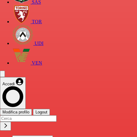
SAS
TOR
UDI
VEN
Accedi
Modifica profilo
Logout