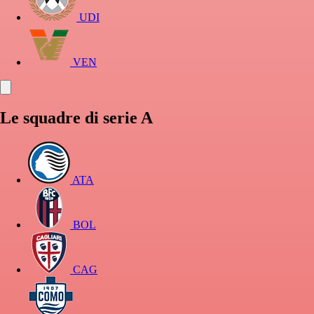
UDI
VEN
Le squadre di serie A
ATA
BOL
CAG