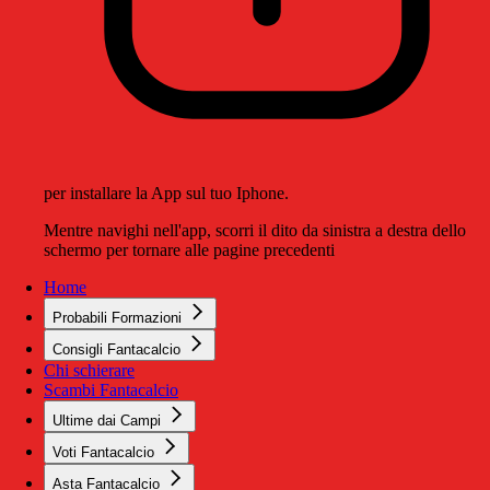
per installare la App sul tuo Iphone.
Mentre navighi nell'app, scorri il dito da sinistra a destra dello
schermo per tornare alle pagine precedenti
Home
Probabili Formazioni
Consigli Fantacalcio
Chi schierare
Scambi Fantacalcio
Ultime dai Campi
Voti Fantacalcio
Asta Fantacalcio