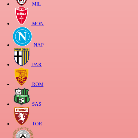
MIL
MON
NAP
PAR
ROM
SAS
TOR