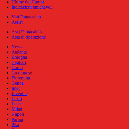
Ultime dai Campi
Indicazioni amichevoli
Voti Fantacalcio
Assist
Asta Fantacalcio
Asta di riparazione
News
Atalanta
Bologna
Cagliari
Como
Cremonese
Fiorentina
Genoa
Inter
Juventus
Lazio
Lecce
Milan
Napoli
Parma
Pisa