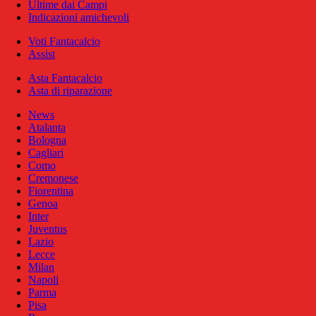
Ultime dai Campi
Indicazioni amichevoli
Voti Fantacalcio
Assist
Asta Fantacalcio
Asta di riparazione
News
Atalanta
Bologna
Cagliari
Como
Cremonese
Fiorentina
Genoa
Inter
Juventus
Lazio
Lecce
Milan
Napoli
Parma
Pisa