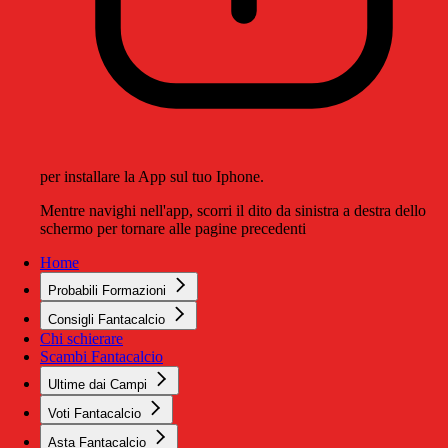
per installare la App sul tuo Iphone.
Mentre navighi nell'app, scorri il dito da sinistra a destra dello
schermo per tornare alle pagine precedenti
Home
Probabili Formazioni
Consigli Fantacalcio
Chi schierare
Scambi Fantacalcio
Ultime dai Campi
Voti Fantacalcio
Asta Fantacalcio