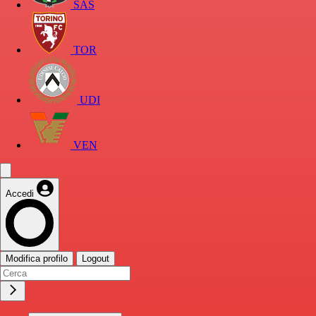
SAS
TOR
UDI
VEN
Accedi
Modifica profilo
Logout