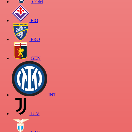
COM
FIO
FRO
GEN
INT
JUV