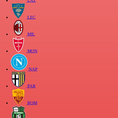
LAZ
LEC
MIL
MON
NAP
PAR
ROM