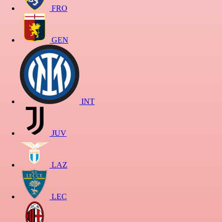
FRO
GEN
INT
JUV
LAZ
LEC