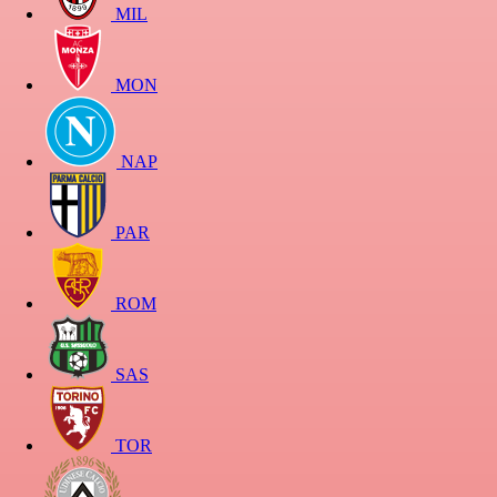
MIL
MON
NAP
PAR
ROM
SAS
TOR