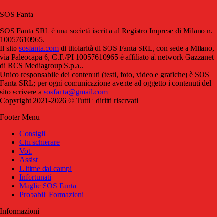
SOS Fanta
SOS Fanta SRL è una società iscritta al Registro Imprese di Milano n.
10057610965.
Il sito
sosfanta.com
di titolarità di SOS Fanta SRL, con sede a Milano,
via Paleocapa 6, C.F./PI 10057610965 è affiliato al network Gazzanet
di RCS Mediagroup S.p.a..
Unico responsabile dei contenuti (testi, foto, video e grafiche) è SOS
Fanta SRL; per ogni comunicazione avente ad oggetto i contenuti del
sito scrivere a
sosfanta@gmail.com
Copyright 2021-2026 © Tutti i diritti riservati.
Footer Menu
Consigli
Chi schierare
Voti
Assist
Ultime dai campi
Infortunati
Maglie SOS Fanta
Probabili Formazioni
Informazioni