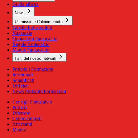
Guida all'asta
News
Ultimissime Calciomercato
Tabella Indisponibili
Nazionale
Quotazioni Fantacalcio
Regole Fantacalcio
Maglie Fantacalcio
I siti del nostro network
Probabili Formazioni
Infortunati
Squalificati
Diffidati
News Probabili Formazioni
Consigli Fantacalcio
Portieri
Difensori
Centrocampisti
Attaccanti
Mantra