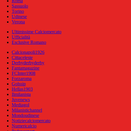
Roma
Sassuolo
Torino
Udinese
Verona
Ultimissime Calciomercato
Ufficialità
Esclusive Romano
Calcionapoli1926
Cittaceleste
Derbyderbyderby
Fantamagazine
FCInter1908
Forzaroma
Golssip
Hellas1903
Ilmilanista
Juvenews
Mediagol
Milanistichannel
Mondoudinese
Notiziecalciomercato
Numericalcio