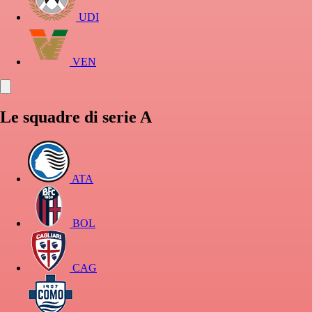
UDI
VEN
Le squadre di serie A
ATA
BOL
CAG