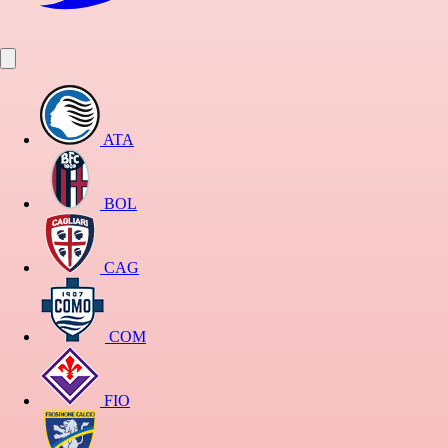
ATA
BOL
CAG
COM
FIO