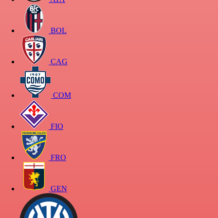
BOL
CAG
COM
FIO
FRO
GEN