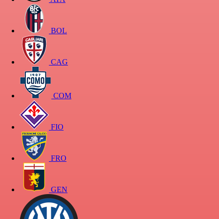
BOL
CAG
COM
FIO
FRO
GEN