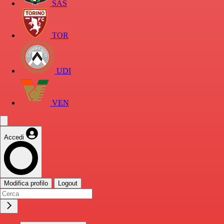
SAS
TOR
UDI
VEN
Accedi
Modifica profilo
Logout