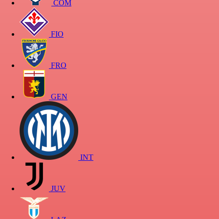
COM
FIO
FRO
GEN
INT
JUV