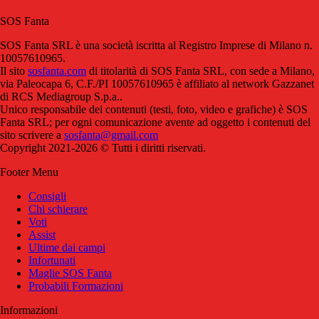
SOS Fanta
SOS Fanta SRL è una società iscritta al Registro Imprese di Milano n.
10057610965.
Il sito
sosfanta.com
di titolarità di SOS Fanta SRL, con sede a Milano,
via Paleocapa 6, C.F./PI 10057610965 è affiliato al network Gazzanet
di RCS Mediagroup S.p.a..
Unico responsabile dei contenuti (testi, foto, video e grafiche) è SOS
Fanta SRL; per ogni comunicazione avente ad oggetto i contenuti del
sito scrivere a
sosfanta@gmail.com
Copyright 2021-2026 © Tutti i diritti riservati.
Footer Menu
Consigli
Chi schierare
Voti
Assist
Ultime dai campi
Infortunati
Maglie SOS Fanta
Probabili Formazioni
Informazioni