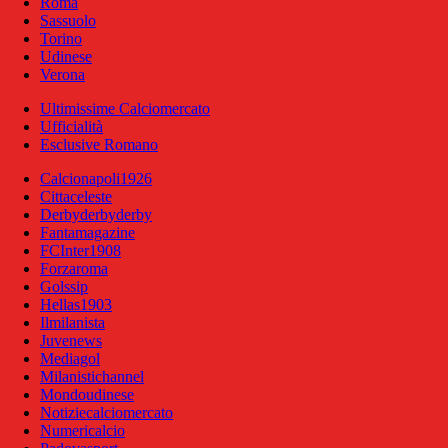
Roma
Sassuolo
Torino
Udinese
Verona
Ultimissime Calciomercato
Ufficialità
Esclusive Romano
Calcionapoli1926
Cittaceleste
Derbyderbyderby
Fantamagazine
FCInter1908
Forzaroma
Golssip
Hellas1903
Ilmilanista
Juvenews
Mediagol
Milanistichannel
Mondoudinese
Notiziecalciomercato
Numericalcio