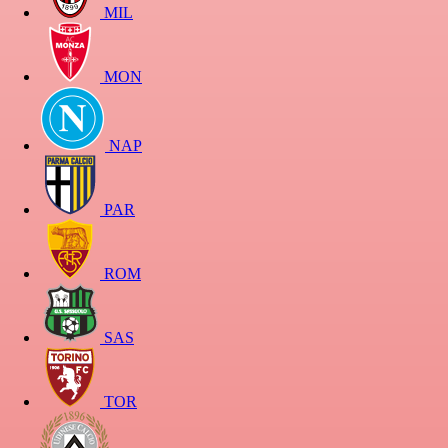
MIL
MON
NAP
PAR
ROM
SAS
TOR