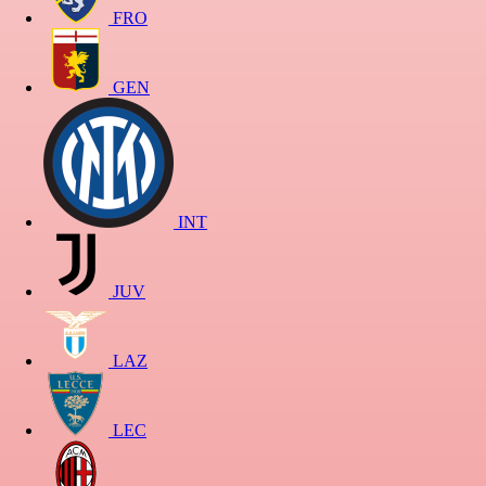
FRO
GEN
INT
JUV
LAZ
LEC