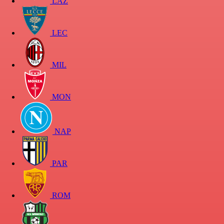
LAZ
LEC
MIL
MON
NAP
PAR
ROM