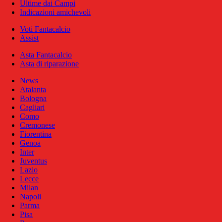
Ultime dai Campi
Indicazioni amichevoli
Voti Fantacalcio
Assist
Asta Fantacalcio
Asta di riparazione
News
Atalanta
Bologna
Cagliari
Como
Cremonese
Fiorentina
Genoa
Inter
Juventus
Lazio
Lecce
Milan
Napoli
Parma
Pisa