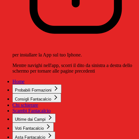
per installare la App sul tuo Iphone.
Mentre navighi nell'app, scorri il dito da sinistra a destra dello
schermo per tornare alle pagine precedenti
Home
Probabili Formazioni
Consigli Fantacalcio
Chi schierare
Scambi Fantacalcio
Ultime dai Campi
Voti Fantacalcio
Asta Fantacalcio