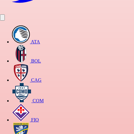
ATA
BOL
CAG
COM
FIO