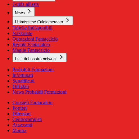
Guida all'asta
News
Ultimissime Calciomercato
Tabella Indisponibili
Nazionale
Quotazioni Fantacalcio
Regole Fantacalcio
Maglie Fantacalcio
I siti del nostro network
Probabili Formazioni
Infortunati
Squalificati
Diffidati
News Probabili Formazioni
Consigli Fantacalcio
Portieri
Difensori
Centrocampisti
Attaccanti
Mantra