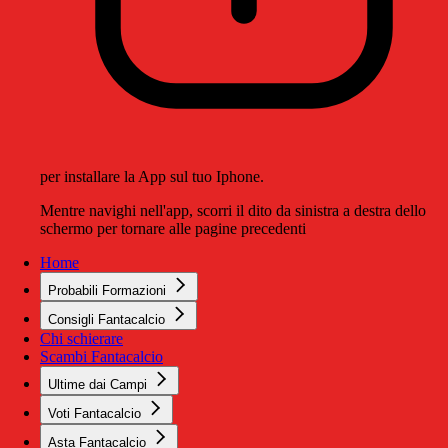
per installare la App sul tuo Iphone.
Mentre navighi nell'app, scorri il dito da sinistra a destra dello
schermo per tornare alle pagine precedenti
Home
Probabili Formazioni
Consigli Fantacalcio
Chi schierare
Scambi Fantacalcio
Ultime dai Campi
Voti Fantacalcio
Asta Fantacalcio