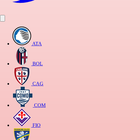
ATA
BOL
CAG
COM
FIO