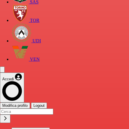
SAS
TOR
UDI
VEN
Accedi
Modifica profilo
Logout