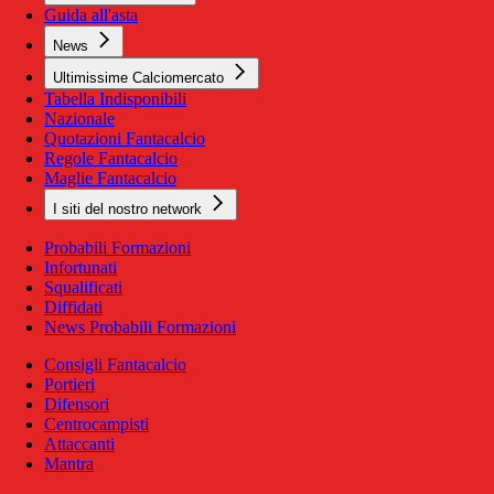
Guida all'asta
News
Ultimissime Calciomercato
Tabella Indisponibili
Nazionale
Quotazioni Fantacalcio
Regole Fantacalcio
Maglie Fantacalcio
I siti del nostro network
Probabili Formazioni
Infortunati
Squalificati
Diffidati
News Probabili Formazioni
Consigli Fantacalcio
Portieri
Difensori
Centrocampisti
Attaccanti
Mantra