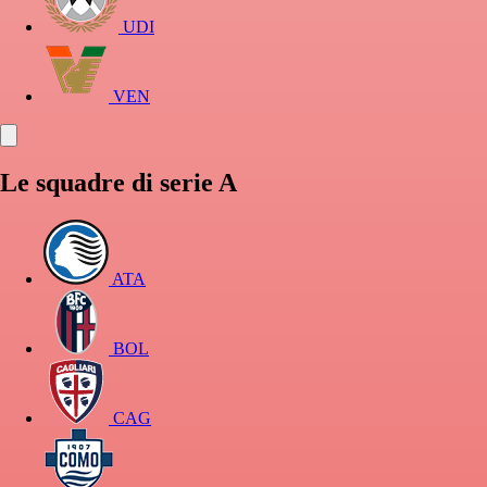
UDI
VEN
Le squadre di serie A
ATA
BOL
CAG