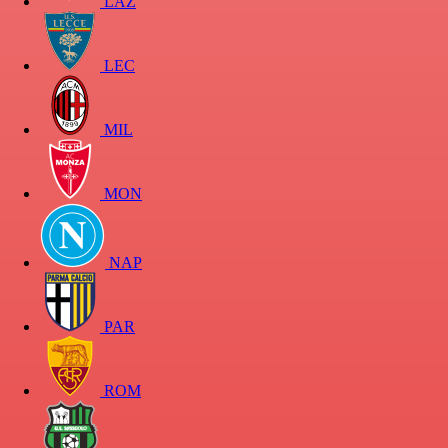
LAZ
LEC
MIL
MON
NAP
PAR
ROM