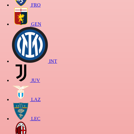
FRO
GEN
INT
JUV
LAZ
LEC