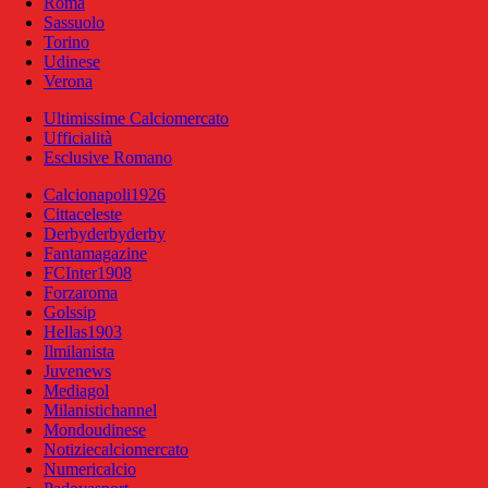
Roma
Sassuolo
Torino
Udinese
Verona
Ultimissime Calciomercato
Ufficialità
Esclusive Romano
Calcionapoli1926
Cittaceleste
Derbyderbyderby
Fantamagazine
FCInter1908
Forzaroma
Golssip
Hellas1903
Ilmilanista
Juvenews
Mediagol
Milanistichannel
Mondoudinese
Notiziecalciomercato
Numericalcio