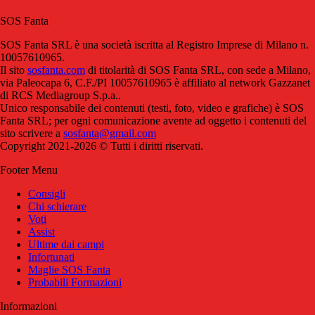
SOS Fanta
SOS Fanta SRL è una società iscritta al Registro Imprese di Milano n.
10057610965.
Il sito
sosfanta.com
di titolarità di SOS Fanta SRL, con sede a Milano,
via Paleocapa 6, C.F./PI 10057610965 è affiliato al network Gazzanet
di RCS Mediagroup S.p.a..
Unico responsabile dei contenuti (testi, foto, video e grafiche) è SOS
Fanta SRL; per ogni comunicazione avente ad oggetto i contenuti del
sito scrivere a
sosfanta@gmail.com
Copyright 2021-2026 © Tutti i diritti riservati.
Footer Menu
Consigli
Chi schierare
Voti
Assist
Ultime dai campi
Infortunati
Maglie SOS Fanta
Probabili Formazioni
Informazioni