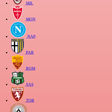
MIL
MON
NAP
PAR
ROM
SAS
TOR