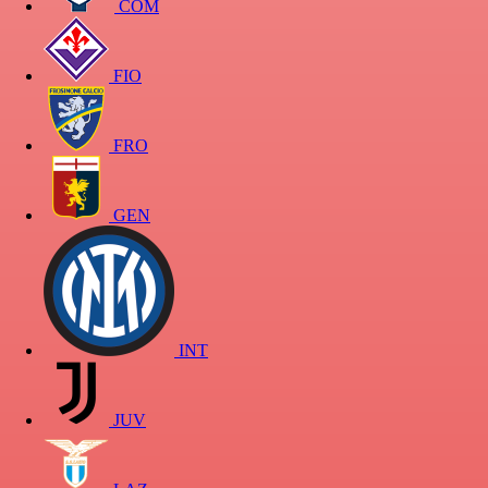
COM
FIO
FRO
GEN
INT
JUV