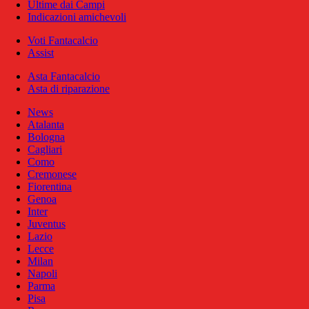
Ultime dai Campi
Indicazioni amichevoli
Voti Fantacalcio
Assist
Asta Fantacalcio
Asta di riparazione
News
Atalanta
Bologna
Cagliari
Como
Cremonese
Fiorentina
Genoa
Inter
Juventus
Lazio
Lecce
Milan
Napoli
Parma
Pisa