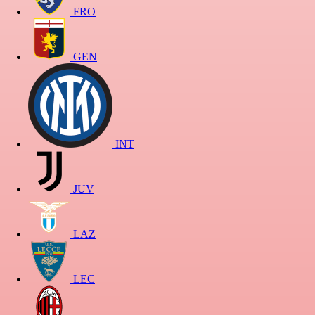
FRO
GEN
INT
JUV
LAZ
LEC