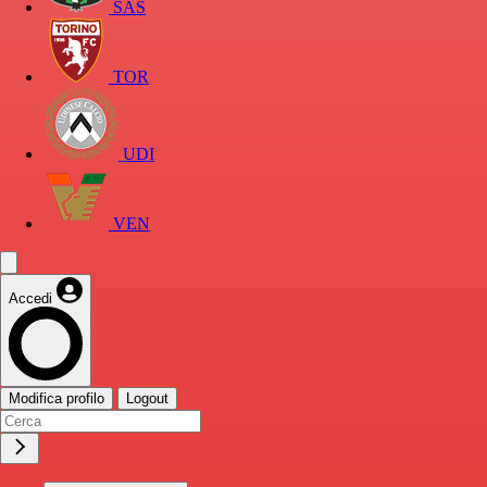
SAS
TOR
UDI
VEN
Accedi
Modifica profilo
Logout