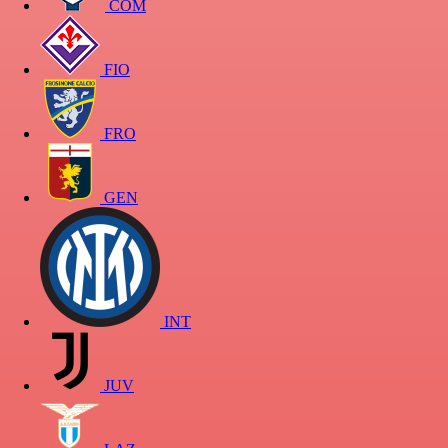
COM
FIO
FRO
GEN
INT
JUV