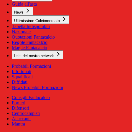
Guida all'asta
News
Ultimissime Calciomercato
Tabella Indisponibili
Nazionale
Quotazioni Fantacalcio
Regole Fantacalcio
Maglie Fantacalcio
I siti del nostro network
Probabili Formazioni
Infortunati
Squalificati
Diffidati
News Probabili Formazioni
Consigli Fantacalcio
Portieri
Difensori
Centrocampisti
Attaccanti
Mantra