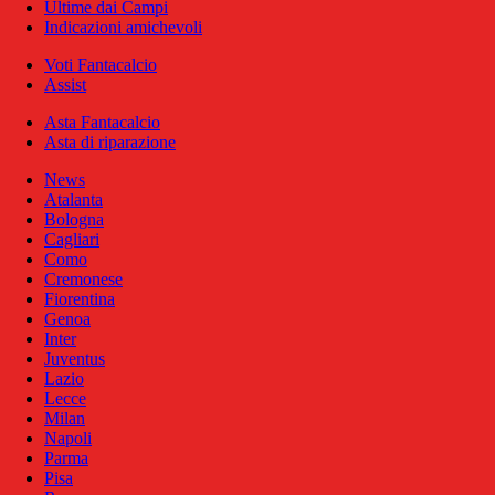
Ultime dai Campi
Indicazioni amichevoli
Voti Fantacalcio
Assist
Asta Fantacalcio
Asta di riparazione
News
Atalanta
Bologna
Cagliari
Como
Cremonese
Fiorentina
Genoa
Inter
Juventus
Lazio
Lecce
Milan
Napoli
Parma
Pisa