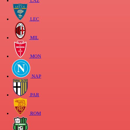
LAZ
LEC
MIL
MON
NAP
PAR
ROM