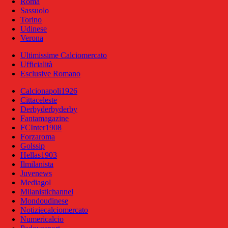
Roma
Sassuolo
Torino
Udinese
Verona
Ultimissime Calciomercato
Ufficialità
Esclusive Romano
Calcionapoli1926
Cittaceleste
Derbyderbyderby
Fantamagazine
FCInter1908
Forzaroma
Golssip
Hellas1903
Ilmilanista
Juvenews
Mediagol
Milanistichannel
Mondoudinese
Notiziecalciomercato
Numericalcio