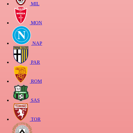
MIL
MON
NAP
PAR
ROM
SAS
TOR