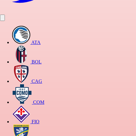
ATA
BOL
CAG
COM
FIO