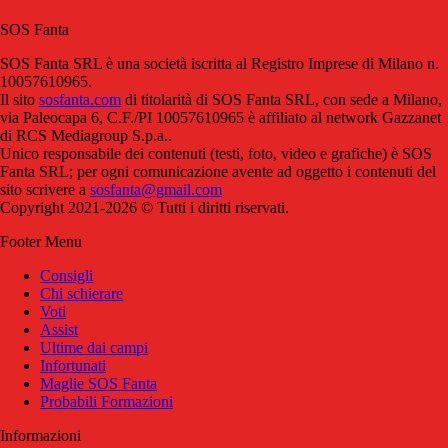
SOS Fanta
SOS Fanta SRL è una società iscritta al Registro Imprese di Milano n.
10057610965.
Il sito
sosfanta.com
di titolarità di SOS Fanta SRL, con sede a Milano,
via Paleocapa 6, C.F./PI 10057610965 è affiliato al network Gazzanet
di RCS Mediagroup S.p.a..
Unico responsabile dei contenuti (testi, foto, video e grafiche) è SOS
Fanta SRL; per ogni comunicazione avente ad oggetto i contenuti del
sito scrivere a
sosfanta@gmail.com
Copyright 2021-2026 © Tutti i diritti riservati.
Footer Menu
Consigli
Chi schierare
Voti
Assist
Ultime dai campi
Infortunati
Maglie SOS Fanta
Probabili Formazioni
Informazioni