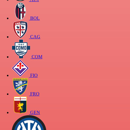
BOL
CAG
COM
FIO
FRO
GEN