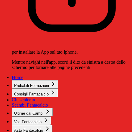
per installare la App sul tuo Iphone.
Mentre navighi nell'app, scorri il dito da sinistra a destra dello
schermo per tornare alle pagine precedenti
Home
Probabili Formazioni
Consigli Fantacalcio
Chi schierare
Scambi Fantacalcio
Ultime dai Campi
Voti Fantacalcio
Asta Fantacalcio