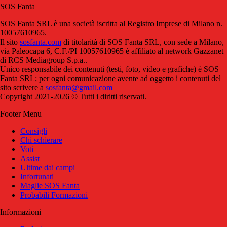
SOS Fanta
SOS Fanta SRL è una società iscritta al Registro Imprese di Milano n.
10057610965.
Il sito
sosfanta.com
di titolarità di SOS Fanta SRL, con sede a Milano,
via Paleocapa 6, C.F./PI 10057610965 è affiliato al network Gazzanet
di RCS Mediagroup S.p.a..
Unico responsabile dei contenuti (testi, foto, video e grafiche) è SOS
Fanta SRL; per ogni comunicazione avente ad oggetto i contenuti del
sito scrivere a
sosfanta@gmail.com
Copyright 2021-2026 © Tutti i diritti riservati.
Footer Menu
Consigli
Chi schierare
Voti
Assist
Ultime dai campi
Infortunati
Maglie SOS Fanta
Probabili Formazioni
Informazioni