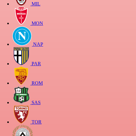
MIL
MON
NAP
PAR
ROM
SAS
TOR