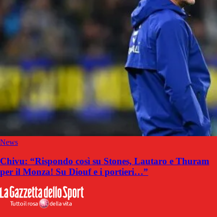
News
Chivu: “Rispondo così su Stones, Lautaro e Thuram
per il Monza! Su Diouf e i portieri…”