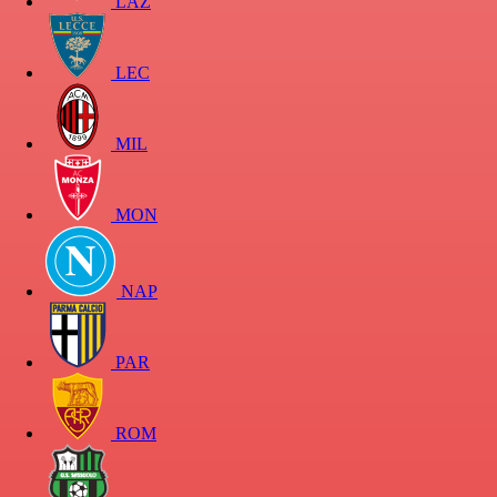
LAZ
LEC
MIL
MON
NAP
PAR
ROM