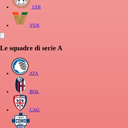
UDI
VEN
Le squadre di serie A
ATA
BOL
CAG