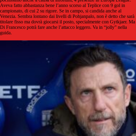
Aveva fatto abbastanza bene l’anno scorso al Teplice con 9 gol in
campionato, di cui 2 su rigore. Se in campo, si candida anche al
Venezia. Sembra lontano dai livelli di Pohjanpalo, non è detto che sarà
titolare fisso ma dovrà giocarsi il posto, specialmente con Gytkjaer. Ma
Di Francesco potrà fare anche l’attacco leggero. Va in “jolly” nella
guida.