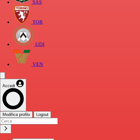
SAS
TOR
UDI
VEN
Accedi
Modifica profilo
Logout