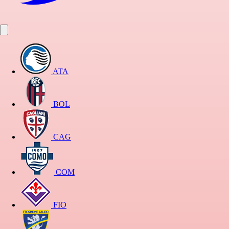
ATA
BOL
CAG
COM
FIO