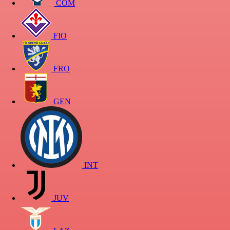
COM
FIO
FRO
GEN
INT
JUV