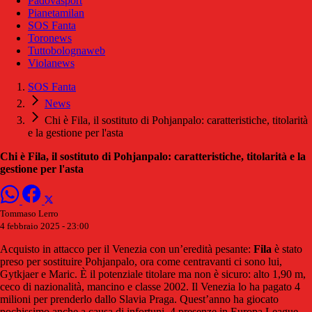
Padovasport
Pianetamilan
SOS Fanta
Toronews
Tuttobolognaweb
Violanews
SOS Fanta
News
Chi è Fila, il sostituto di Pohjanpalo: caratteristiche, titolarità
e la gestione per l'asta
Chi è Fila, il sostituto di Pohjanpalo: caratteristiche, titolarità e la
gestione per l'asta
Tommaso Lerro
4 febbraio 2025 - 23:00
Acquisto in attacco per il Venezia con un’eredità pesante:
Fila
è stato
preso per sostituire Pohjanpalo, ora come centravanti ci sono lui,
Gytkjaer e Maric. È il potenziale titolare ma non è sicuro: alto 1,90 m,
ceco di nazionalità, mancino e classe 2002. Il Venezia lo ha pagato 4
milioni per prenderlo dallo Slavia Praga. Quest’anno ha giocato
pochissimo anche a causa di infortuni, 4 presenze in Europa League.