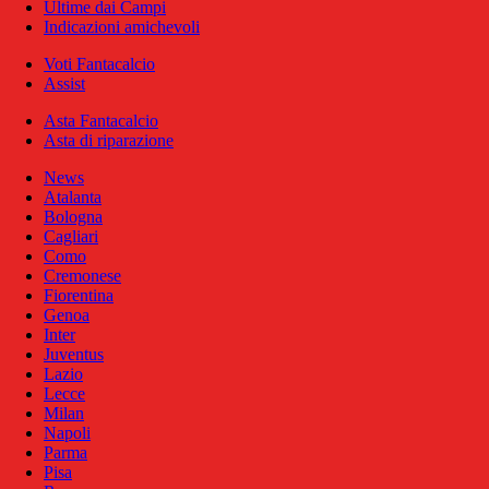
Ultime dai Campi
Indicazioni amichevoli
Voti Fantacalcio
Assist
Asta Fantacalcio
Asta di riparazione
News
Atalanta
Bologna
Cagliari
Como
Cremonese
Fiorentina
Genoa
Inter
Juventus
Lazio
Lecce
Milan
Napoli
Parma
Pisa