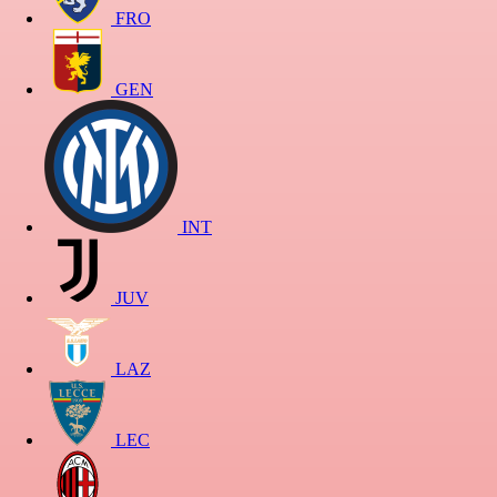
FRO
GEN
INT
JUV
LAZ
LEC