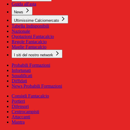
Guida all'asta
News
Ultimissime Calciomercato
Tabella Indisponibili
Nazionale
Quotazioni Fantacalcio
Regole Fantacalcio
Maglie Fantacalcio
I siti del nostro network
Probabili Formazioni
Infortunati
Squalificati
Diffidati
News Probabili Formazioni
Consigli Fantacalcio
Portieri
Difensori
Centrocampisti
Attaccanti
Mantra