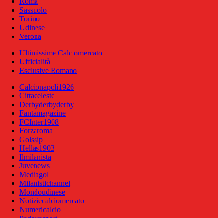
Roma
Sassuolo
Torino
Udinese
Verona
Ultimissime Calciomercato
Ufficialità
Esclusive Romano
Calcionapoli1926
Cittaceleste
Derbyderbyderby
Fantamagazine
FCInter1908
Forzaroma
Golssip
Hellas1903
Ilmilanista
Juvenews
Mediagol
Milanistichannel
Mondoudinese
Notiziecalciomercato
Numericalcio