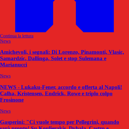
Continua la lettura
News
Amichevoli, i segnali: Di Lorenzo, Pinamonti, Vlasic,
Samardzic, Dallinga, Solet e stop Sulemana e
Marianucci
News
NEWS - Lukaku-Fener, accordo e offerta al Napoli!
Calha, Kristensen, Endrick, Rowe e triplo colpo
Frosinone
News
Gasperini: "Ci vuole tempo per Pellegrini, quando
sarà pronto! Su Koulierakis, Dybala, Castro e