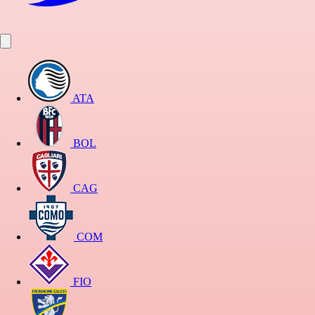
ATA
BOL
CAG
COM
FIO