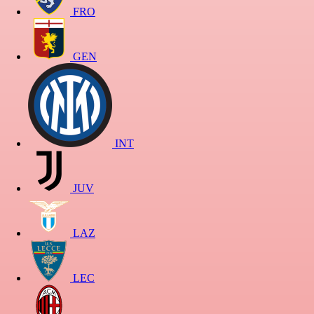
FRO
GEN
INT
JUV
LAZ
LEC