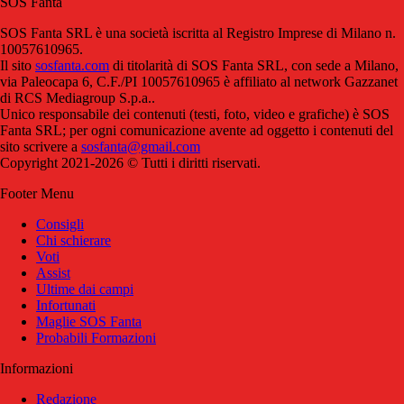
SOS Fanta
SOS Fanta SRL è una società iscritta al Registro Imprese di Milano n.
10057610965.
Il sito
sosfanta.com
di titolarità di SOS Fanta SRL, con sede a Milano,
via Paleocapa 6, C.F./PI 10057610965 è affiliato al network Gazzanet
di RCS Mediagroup S.p.a..
Unico responsabile dei contenuti (testi, foto, video e grafiche) è SOS
Fanta SRL; per ogni comunicazione avente ad oggetto i contenuti del
sito scrivere a
sosfanta@gmail.com
Copyright 2021-2026 © Tutti i diritti riservati.
Footer Menu
Consigli
Chi schierare
Voti
Assist
Ultime dai campi
Infortunati
Maglie SOS Fanta
Probabili Formazioni
Informazioni
Redazione