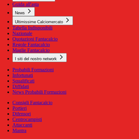
Guida all'asta
News
Ultimissime Calciomercato
Tabella Indisponibili
Nazionale
Quotazioni Fantacalcio
Regole Fantacalcio
Maglie Fantacalcio
I siti del nostro network
Probabili Formazioni
Infortunati
Squalificati
Diffidati
News Probabili Formazioni
Consigli Fantacalcio
Portieri
Difensori
Centrocampisti
Attaccanti
Mantra