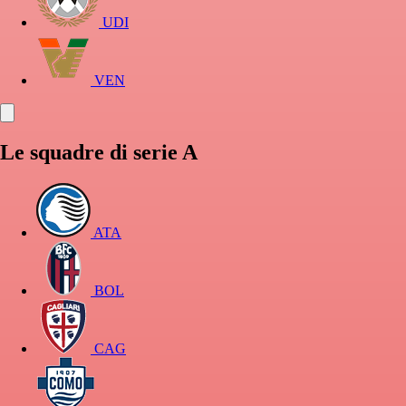
UDI
VEN
Le squadre di serie A
ATA
BOL
CAG