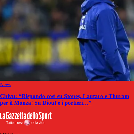
News
Chivu: “Rispondo così su Stones, Lautaro e Thuram
per il Monza! Su Diouf e i portieri…”