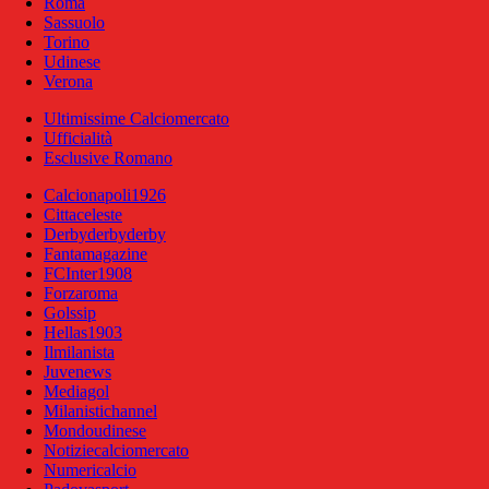
Roma
Sassuolo
Torino
Udinese
Verona
Ultimissime Calciomercato
Ufficialità
Esclusive Romano
Calcionapoli1926
Cittaceleste
Derbyderbyderby
Fantamagazine
FCInter1908
Forzaroma
Golssip
Hellas1903
Ilmilanista
Juvenews
Mediagol
Milanistichannel
Mondoudinese
Notiziecalciomercato
Numericalcio