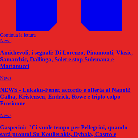
Continua la lettura
News
Amichevoli, i segnali: Di Lorenzo, Pinamonti, Vlasic,
Samardzic, Dallinga, Solet e stop Sulemana e
Marianucci
News
NEWS - Lukaku-Fener, accordo e offerta al Napoli!
Calha, Kristensen, Endrick, Rowe e triplo colpo
Frosinone
News
Gasperini: "Ci vuole tempo per Pellegrini, quando
sarà pronto! Su Koulierakis, Dybala, Castro e