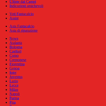
Ultime dai Campi
Indicazioni amichevoli
Voti Fantacalcio
Assist
Asta Fantacalcio
Asta di riparazione
News
Atalanta
Bologna
Cagliari
Como
Cremonese
Fiorentina
Genoa
Inter
Juventus
Lazio
Lecce
Milan
Napoli
Parma
Pisa