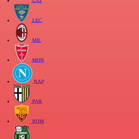
LAZ
LEC
MIL
MON
NAP
PAR
ROM