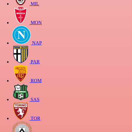
MIL
MON
NAP
PAR
ROM
SAS
TOR