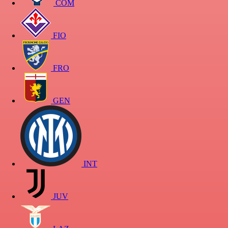
COM
FIO
FRO
GEN
INT
JUV