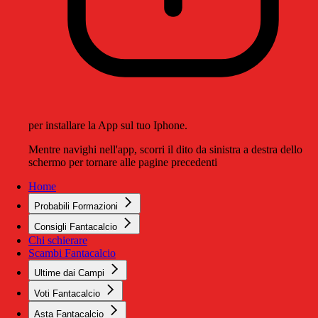
per installare la App sul tuo Iphone.
Mentre navighi nell'app, scorri il dito da sinistra a destra dello
schermo per tornare alle pagine precedenti
Home
Probabili Formazioni
Consigli Fantacalcio
Chi schierare
Scambi Fantacalcio
Ultime dai Campi
Voti Fantacalcio
Asta Fantacalcio