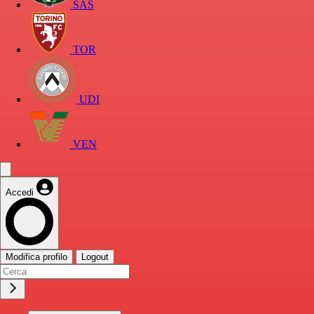
SAS
TOR
UDI
VEN
Accedi
Modifica profilo
Logout