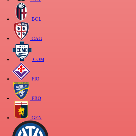
BOL
CAG
COM
FIO
FRO
GEN