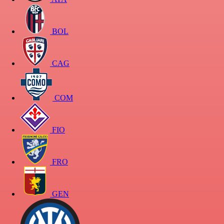
BOL
CAG
COM
FIO
FRO
GEN