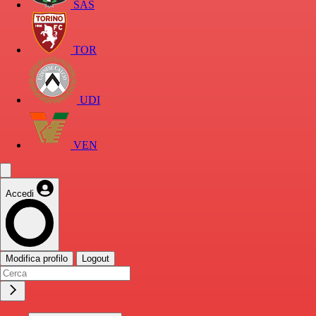
SAS
TOR
UDI
VEN
Accedi
Modifica profilo
Logout