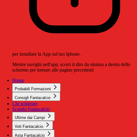
per installare la App sul tuo Iphone.
Mentre navighi nell'app, scorri il dito da sinistra a destra dello
schermo per tornare alle pagine precedenti
Home
Probabili Formazioni
Consigli Fantacalcio
Chi schierare
Scambi Fantacalcio
Ultime dai Campi
Voti Fantacalcio
Asta Fantacalcio