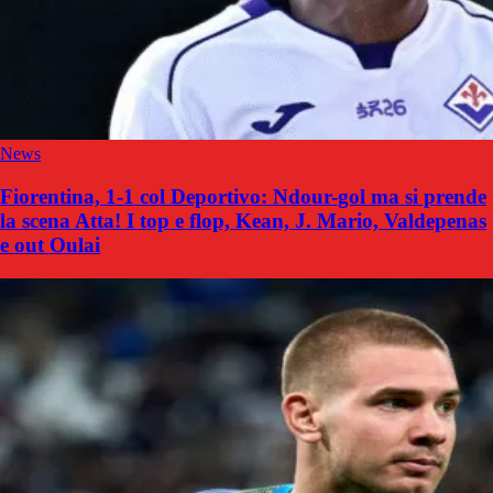
News
Fiorentina, 1-1 col Deportivo: Ndour-gol ma si prende
la scena Atta! I top e flop, Kean, J. Mario, Valdepenas
e out Oulai