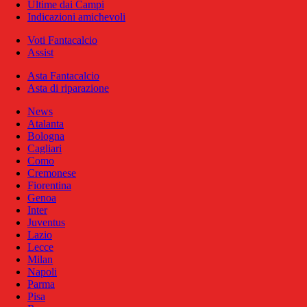
Ultime dai Campi
Indicazioni amichevoli
Voti Fantacalcio
Assist
Asta Fantacalcio
Asta di riparazione
News
Atalanta
Bologna
Cagliari
Como
Cremonese
Fiorentina
Genoa
Inter
Juventus
Lazio
Lecce
Milan
Napoli
Parma
Pisa