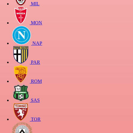
MIL
MON
NAP
PAR
ROM
SAS
TOR