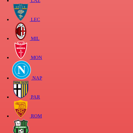
LAZ
LEC
MIL
MON
NAP
PAR
ROM