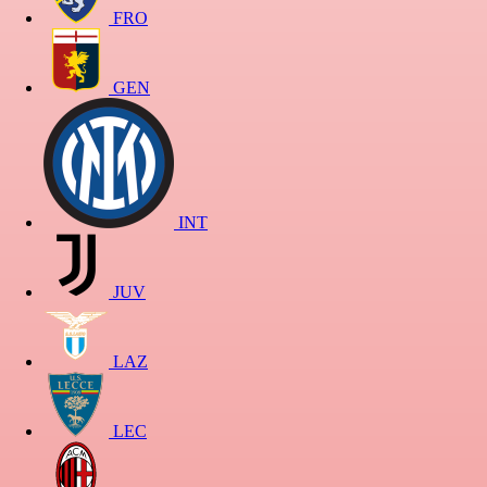
FRO
GEN
INT
JUV
LAZ
LEC