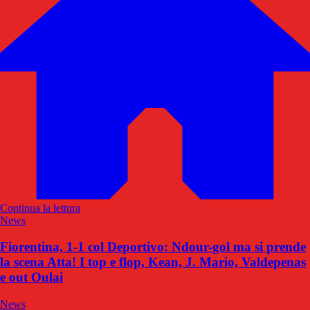
Continua la lettura
News
Fiorentina, 1-1 col Deportivo: Ndour-gol ma si prende
la scena Atta! I top e flop, Kean, J. Mario, Valdepenas
e out Oulai
News