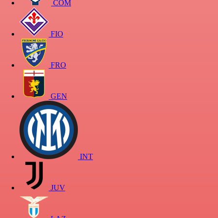
COM
FIO
FRO
GEN
INT
JUV