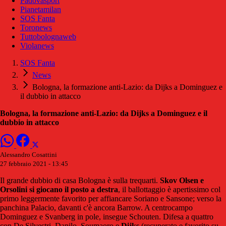
Padovasport
Pianetamilan
SOS Fanta
Toronews
Tuttobolognaweb
Violanews
SOS Fanta
News
Bologna, la formazione anti-Lazio: da Dijks a Dominguez e
il dubbio in attacco
Bologna, la formazione anti-Lazio: da Dijks a Dominguez e il
dubbio in attacco
Alessandro Cosattini
27 febbraio 2021 - 13:45
Il grande dubbio di casa Bologna è sulla trequarti.
Skov Olsen e
Orsolini si giocano il posto a destra
, il ballottaggio è apertissimo col
primo leggermente favorito per affiancare Soriano e Sansone; verso la
panchina Palacio, davanti c'è ancora Barrow. A centrocampo
Dominguez e Svanberg in pole, insegue Schouten. Difesa a quattro
con De Silvestri, Danilo, Soumaoro e
Dijks
(recuperato e favorito su