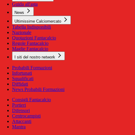
Guida all'asta
News
Ultimissime Calciomercato
Tabella Indisponibili
Nazionale
Quotazioni Fantacalcio
Regole Fantacalcio
Maglie Fantacalcio
I siti del nostro network
Probabili Formazioni
Infortunati
Squalificati
Diffidati
News Probabili Formazioni
Consigli Fantacalcio
Portieri
Difensori
Centrocampisti
Attaccanti
Mantra