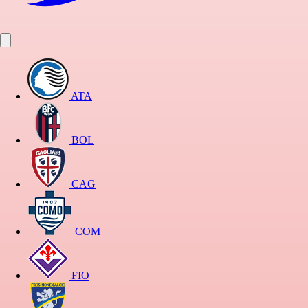
ATA
BOL
CAG
COM
FIO