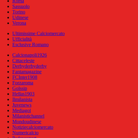
Roma
Sassuolo
Torino
Udinese
Verona
Ultimissime Calciomercato
Ufficialità
Esclusive Romano
Calcionapoli1926
Cittaceleste
Derbyderbyderby
Fantamagazine
FCInter1908
Forzaroma
Golssip
Hellas1903
Ilmilanista
Juvenews
Mediagol
Milanistichannel
Mondoudinese
Notiziecalciomercato
Numericalcio