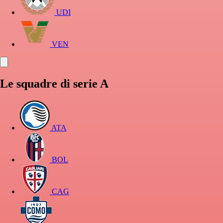
UDI
VEN
Le squadre di serie A
ATA
BOL
CAG