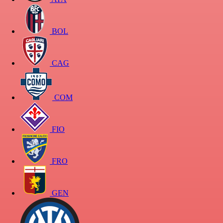
BOL
CAG
COM
FIO
FRO
GEN