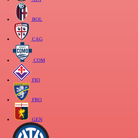
BOL
CAG
COM
FIO
FRO
GEN