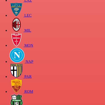
LAZ
LEC
MIL
MON
NAP
PAR
ROM