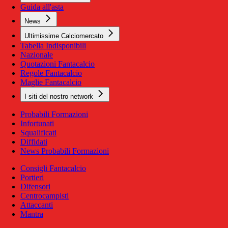
Guida all'asta
News
Ultimissime Calciomercato
Tabella Indisponibili
Nazionale
Quotazioni Fantacalcio
Regole Fantacalcio
Maglie Fantacalcio
I siti del nostro network
Probabili Formazioni
Infortunati
Squalificati
Diffidati
News Probabili Formazioni
Consigli Fantacalcio
Portieri
Difensori
Centrocampisti
Attaccanti
Mantra