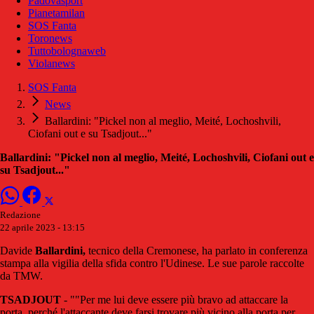
Padovasport
Pianetamilan
SOS Fanta
Toronews
Tuttobolognaweb
Violanews
SOS Fanta
News
Ballardini: "Pickel non al meglio, Meité, Lochoshvili,
Ciofani out e su Tsadjout..."
Ballardini: "Pickel non al meglio, Meité, Lochoshvili, Ciofani out e
su Tsadjout..."
Redazione
22 aprile 2023 - 13:15
Davide
Ballardini,
tecnico della Cremonese, ha parlato in conferenza
stampa alla vigilia della sfida contro l'Udinese. Le sue parole raccolte
da TMW.
TSADJOUT
- ""Per me lui deve essere più bravo ad attaccare la
porta, perché l'attaccante deve farsi trovare più vicino alla porta per