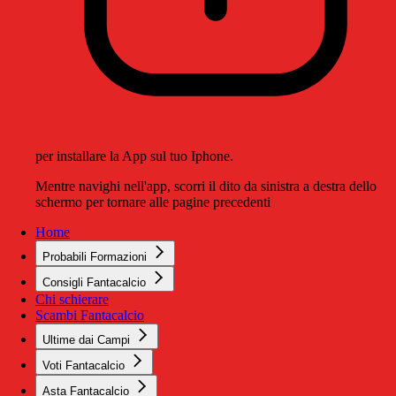
per installare la App sul tuo Iphone.
Mentre navighi nell'app, scorri il dito da sinistra a destra dello
schermo per tornare alle pagine precedenti
Home
Probabili Formazioni
Consigli Fantacalcio
Chi schierare
Scambi Fantacalcio
Ultime dai Campi
Voti Fantacalcio
Asta Fantacalcio