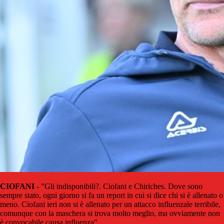
CIOFANI
- "Gli indisponibili?. Ciofani e Chiriches. Dove sono
sempre stato, ogni giorno si fa un report in cui si dice chi si è allenato o
meno. Ciofani ieri non si è allenato per un attacco influenzale terribile,
comunque con la maschera si trova molto meglio, ma ovviamente non
è convocabile causa influenza".