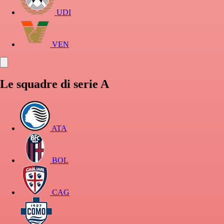
UDI
VEN
Le squadre di serie A
ATA
BOL
CAG