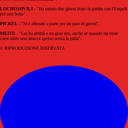
LOCHOSHVILI
- "Ha saltato due giorni dopo la partita con l'Empoli
per una botta".
PICKEL
- "Si è allenato a parte per un paio di giorni".
MEITE
- "Lui ha abilità e un gran tiro, anche se quando sta bene
corre tanto non attacca spesso senza la palla".
© RIPRODUZIONE RISERVATA