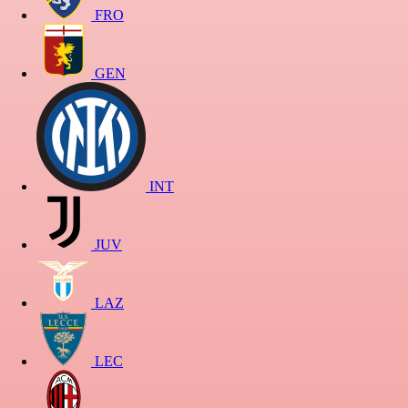
FRO
GEN
INT
JUV
LAZ
LEC