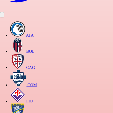
ATA
BOL
CAG
COM
FIO