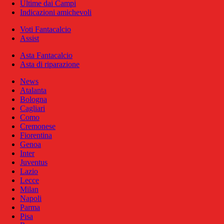
Ultime dai Campi
Indicazioni amichevoli
Voti Fantacalcio
Assist
Asta Fantacalcio
Asta di riparazione
News
Atalanta
Bologna
Cagliari
Como
Cremonese
Fiorentina
Genoa
Inter
Juventus
Lazio
Lecce
Milan
Napoli
Parma
Pisa