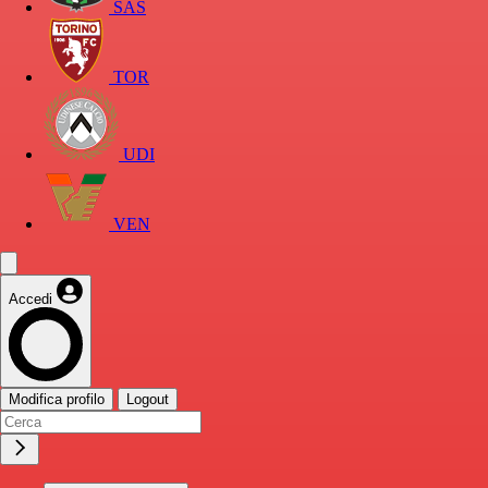
SAS
TOR
UDI
VEN
Accedi
Modifica profilo
Logout