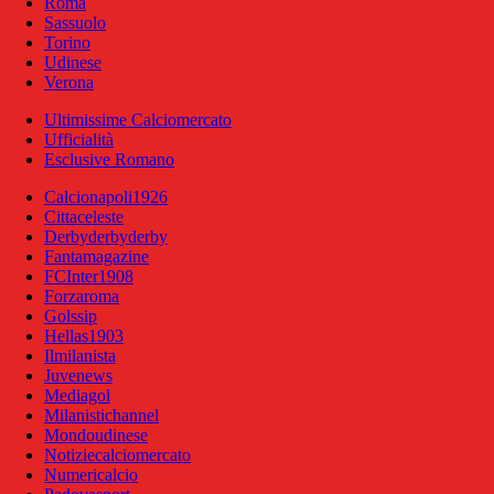
Roma
Sassuolo
Torino
Udinese
Verona
Ultimissime Calciomercato
Ufficialità
Esclusive Romano
Calcionapoli1926
Cittaceleste
Derbyderbyderby
Fantamagazine
FCInter1908
Forzaroma
Golssip
Hellas1903
Ilmilanista
Juvenews
Mediagol
Milanistichannel
Mondoudinese
Notiziecalciomercato
Numericalcio