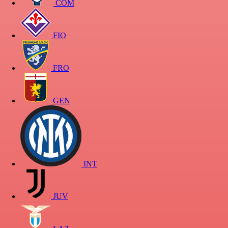
COM
FIO
FRO
GEN
INT
JUV