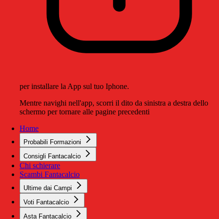
per installare la App sul tuo Iphone.
Mentre navighi nell'app, scorri il dito da sinistra a destra dello
schermo per tornare alle pagine precedenti
Home
Probabili Formazioni
Consigli Fantacalcio
Chi schierare
Scambi Fantacalcio
Ultime dai Campi
Voti Fantacalcio
Asta Fantacalcio