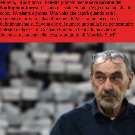
Moretto, "il sostituto di Palestra probabilmente
sarà Savona del
Nottingham Forest
. Ci sono già stati contatti, c'è già una trattativa in
corso, l'Atalanta è pronta. Una volta che capirà quando sarà il
momento di arrivare alla definizione di Palestra, poi accelererà
definitivamente su Savona che è il numero uno sulla lista per sostituire
Palestra nella testa di Cristiano Giuntoli che già lo ha avuto alla
Juventus, ma anche nella testa, soprattutto, di Maurizio Sarri".