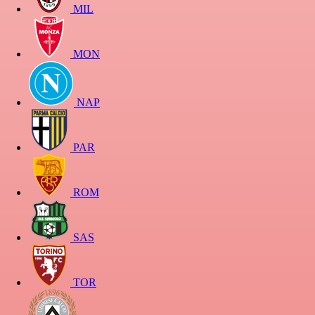
MIL
MON
NAP
PAR
ROM
SAS
TOR