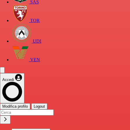
SAS
TOR
UDI
VEN
Accedi
Modifica profilo
Logout