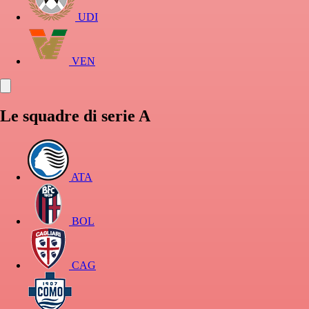
UDI
VEN
Le squadre di serie A
ATA
BOL
CAG