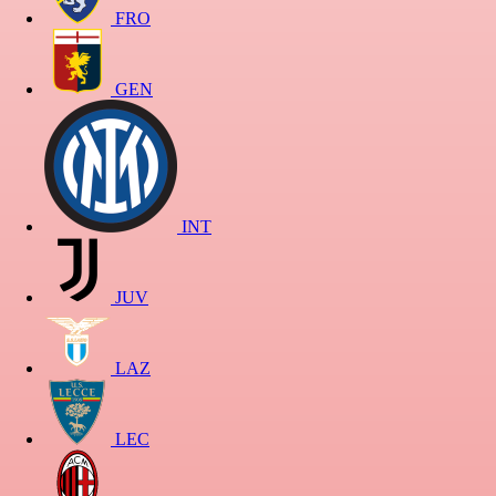
FRO
GEN
INT
JUV
LAZ
LEC