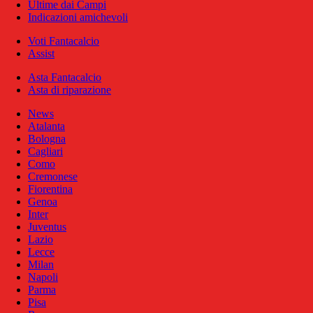
Ultime dai Campi
Indicazioni amichevoli
Voti Fantacalcio
Assist
Asta Fantacalcio
Asta di riparazione
News
Atalanta
Bologna
Cagliari
Como
Cremonese
Fiorentina
Genoa
Inter
Juventus
Lazio
Lecce
Milan
Napoli
Parma
Pisa