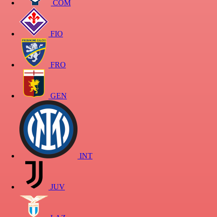
COM
FIO
FRO
GEN
INT
JUV