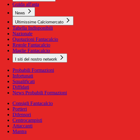
Guida all'asta
News
Ultimissime Calciomercato
Tabella Indisponibili
Nazionale
Quotazioni Fantacalcio
Regole Fantacalcio
Maglie Fantacalcio
I siti del nostro network
Probabili Formazioni
Infortunati
Squalificati
Diffidati
News Probabili Formazioni
Consigli Fantacalcio
Portieri
Difensori
Centrocampisti
Attaccanti
Mantra