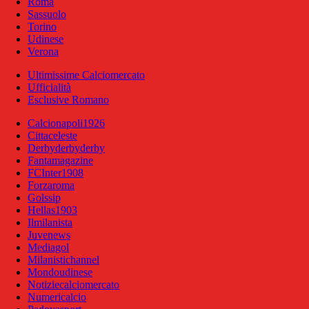
Roma
Sassuolo
Torino
Udinese
Verona
Ultimissime Calciomercato
Ufficialità
Esclusive Romano
Calcionapoli1926
Cittaceleste
Derbyderbyderby
Fantamagazine
FCInter1908
Forzaroma
Golssip
Hellas1903
Ilmilanista
Juvenews
Mediagol
Milanistichannel
Mondoudinese
Notiziecalciomercato
Numericalcio