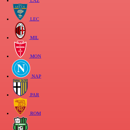
LAZ
LEC
MIL
MON
NAP
PAR
ROM