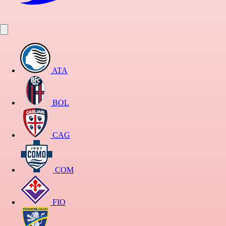
ATA
BOL
CAG
COM
FIO