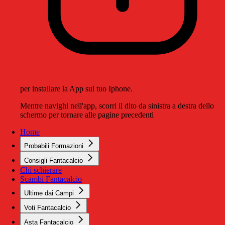
per installare la App sul tuo Iphone.
Mentre navighi nell'app, scorri il dito da sinistra a destra dello
schermo per tornare alle pagine precedenti
Home
Probabili Formazioni
Consigli Fantacalcio
Chi schierare
Scambi Fantacalcio
Ultime dai Campi
Voti Fantacalcio
Asta Fantacalcio