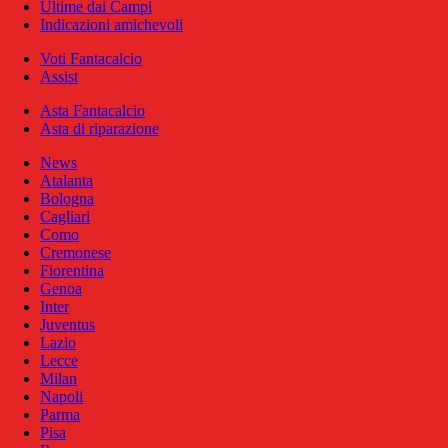
Ultime dai Campi
Indicazioni amichevoli
Voti Fantacalcio
Assist
Asta Fantacalcio
Asta di riparazione
News
Atalanta
Bologna
Cagliari
Como
Cremonese
Fiorentina
Genoa
Inter
Juventus
Lazio
Lecce
Milan
Napoli
Parma
Pisa