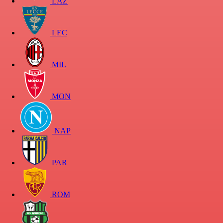
LAZ
LEC
MIL
MON
NAP
PAR
ROM