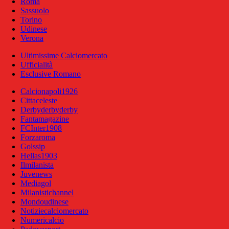
Roma
Sassuolo
Torino
Udinese
Verona
Ultimissime Calciomercato
Ufficialità
Esclusive Romano
Calcionapoli1926
Cittaceleste
Derbyderbyderby
Fantamagazine
FCInter1908
Forzaroma
Golssip
Hellas1903
Ilmilanista
Juvenews
Mediagol
Milanistichannel
Mondoudinese
Notiziecalciomercato
Numericalcio