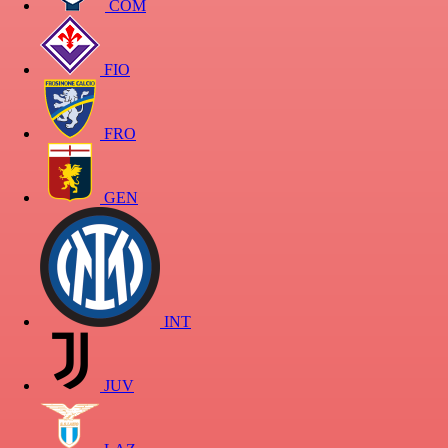
COM
FIO
FRO
GEN
INT
JUV