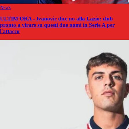
News
ULTIM'ORA - Ivanovic dice no alla Lazio: club
pronto a virare su questi due nomi in Serie A per
l'attacco