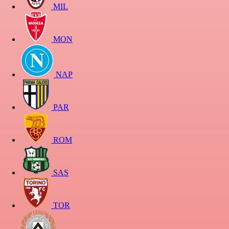
MIL
MON
NAP
PAR
ROM
SAS
TOR