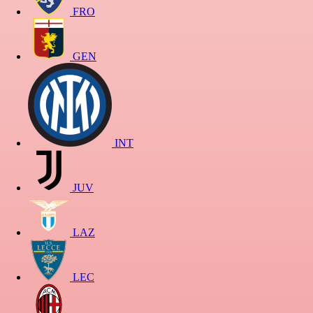
FRO
GEN
INT
JUV
LAZ
LEC