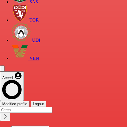
SAS
TOR
UDI
VEN
Accedi
Modifica profilo
Logout