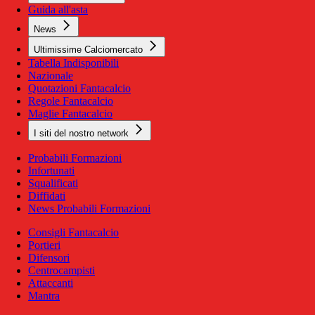
Guida all'asta
News
Ultimissime Calciomercato
Tabella Indisponibili
Nazionale
Quotazioni Fantacalcio
Regole Fantacalcio
Maglie Fantacalcio
I siti del nostro network
Probabili Formazioni
Infortunati
Squalificati
Diffidati
News Probabili Formazioni
Consigli Fantacalcio
Portieri
Difensori
Centrocampisti
Attaccanti
Mantra