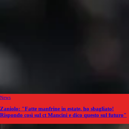
News
Zaniolo: "Fatte manfrine in estate, ho sbagliato!
Rispondo così sul ct Mancini e dico questo sul futuro"