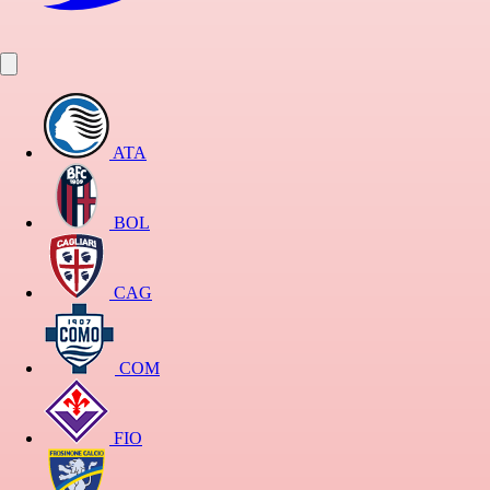
ATA
BOL
CAG
COM
FIO