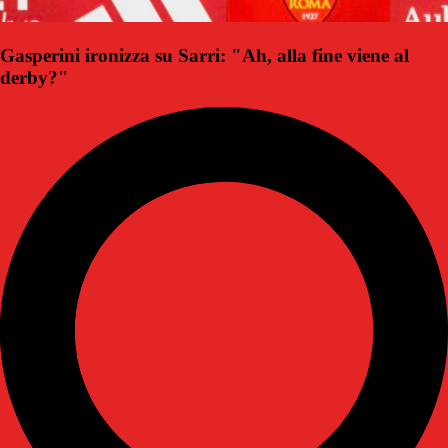
Gasperini ironizza su Sarri: "Ah, alla fine viene al
derby?"