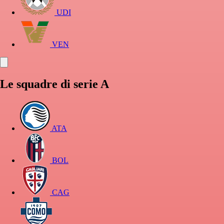
UDI
VEN
Le squadre di serie A
ATA
BOL
CAG