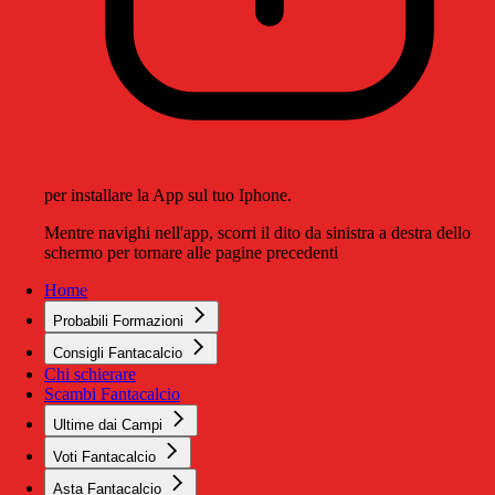
per installare la App sul tuo Iphone.
Mentre navighi nell'app, scorri il dito da sinistra a destra dello
schermo per tornare alle pagine precedenti
Home
Probabili Formazioni
Consigli Fantacalcio
Chi schierare
Scambi Fantacalcio
Ultime dai Campi
Voti Fantacalcio
Asta Fantacalcio