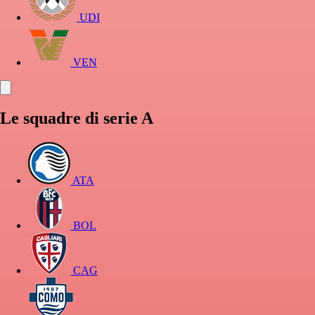
UDI
VEN
Le squadre di serie A
ATA
BOL
CAG