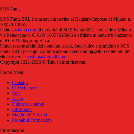
SOS Fanta
SOS Fanta SRL è una società iscritta al Registro Imprese di Milano n.
10057610965.
Il sito
sosfanta.com
di titolarità di SOS Fanta SRL, con sede a Milano,
via Paleocapa 6, C.F./PI 10057610965 è affiliato al network Gazzanet
di RCS Mediagroup S.p.a..
Unico responsabile dei contenuti (testi, foto, video e grafiche) è SOS
Fanta SRL; per ogni comunicazione avente ad oggetto i contenuti del
sito scrivere a
sosfanta@gmail.com
Copyright 2021-2026 © Tutti i diritti riservati.
Footer Menu
Consigli
Chi schierare
Voti
Assist
Ultime dai campi
Infortunati
Maglie SOS Fanta
Probabili Formazioni
Informazioni