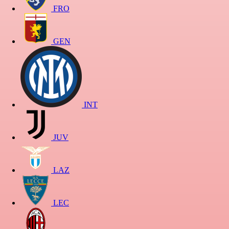
FRO
GEN
INT
JUV
LAZ
LEC