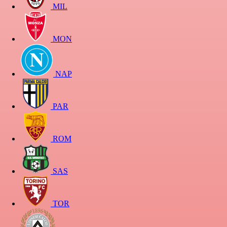
MIL
MON
NAP
PAR
ROM
SAS
TOR