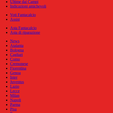
Ultime dai Campi
Indicazioni amichevoli
Voti Fantacalcio
Assist
Asta Fantacalcio
Asta di riparazione
News
Atalanta
Bologna
Cagliari
Como
Cremonese
Fiorentina
Genoa
Inter
Juventus
Lazio
Lecce
Milan
Napoli
Parma
Pisa