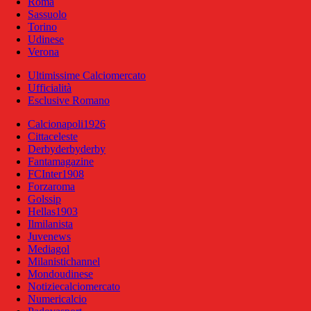
Roma
Sassuolo
Torino
Udinese
Verona
Ultimissime Calciomercato
Ufficialità
Esclusive Romano
Calcionapoli1926
Cittaceleste
Derbyderbyderby
Fantamagazine
FCInter1908
Forzaroma
Golssip
Hellas1903
Ilmilanista
Juvenews
Mediagol
Milanistichannel
Mondoudinese
Notiziecalciomercato
Numericalcio