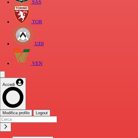
SAS
TOR
UDI
VEN
Accedi
Modifica profilo
Logout