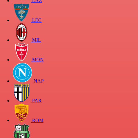
LAZ
LEC
MIL
MON
NAP
PAR
ROM