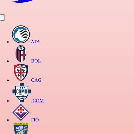
ATA
BOL
CAG
COM
FIO