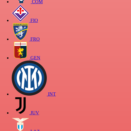
COM
FIO
FRO
GEN
INT
JUV