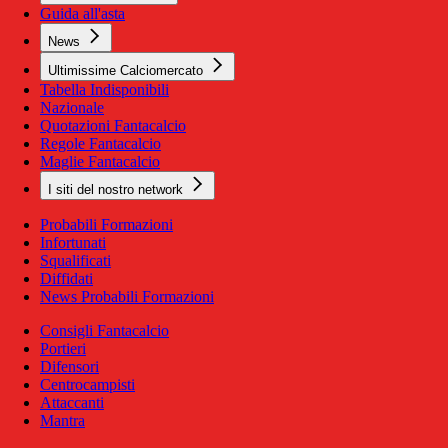
Guida all'asta
News
Ultimissime Calciomercato
Tabella Indisponibili
Nazionale
Quotazioni Fantacalcio
Regole Fantacalcio
Maglie Fantacalcio
I siti del nostro network
Probabili Formazioni
Infortunati
Squalificati
Diffidati
News Probabili Formazioni
Consigli Fantacalcio
Portieri
Difensori
Centrocampisti
Attaccanti
Mantra