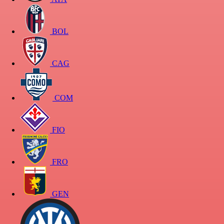
BOL
CAG
COM
FIO
FRO
GEN