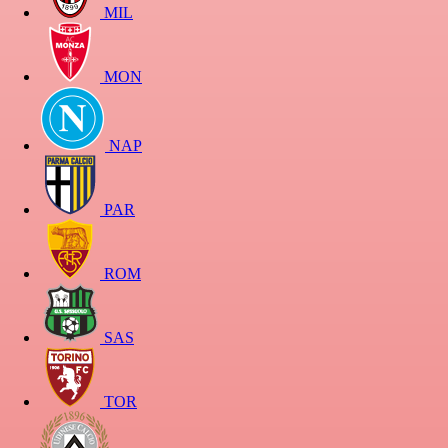
MIL
MON
NAP
PAR
ROM
SAS
TOR