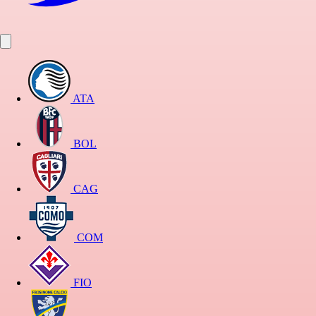
ATA
BOL
CAG
COM
FIO