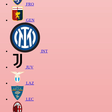
FRO
GEN
INT
JUV
LAZ
LEC