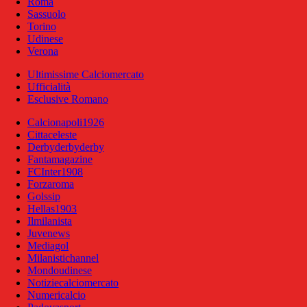
Roma
Sassuolo
Torino
Udinese
Verona
Ultimissime Calciomercato
Ufficialità
Esclusive Romano
Calcionapoli1926
Cittaceleste
Derbyderbyderby
Fantamagazine
FCInter1908
Forzaroma
Golssip
Hellas1903
Ilmilanista
Juvenews
Mediagol
Milanistichannel
Mondoudinese
Notiziecalciomercato
Numericalcio