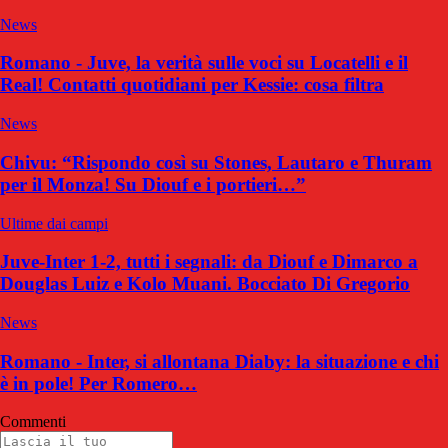
News
Romano - Juve, la verità sulle voci su Locatelli e il
Real! Contatti quotidiani per Kessie: cosa filtra
News
Chivu: “Rispondo così su Stones, Lautaro e Thuram
per il Monza! Su Diouf e i portieri…”
Ultime dai campi
Juve-Inter 1-2, tutti i segnali: da Diouf e Dimarco a
Douglas Luiz e Kolo Muani. Bocciato Di Gregorio
News
Romano - Inter, si allontana Diaby: la situazione e chi
è in pole! Per Romero…
Commenti