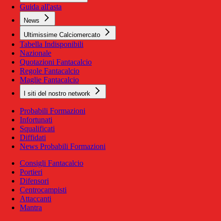
Guida all'asta
News
Ultimissime Calciomercato
Tabella Indisponibili
Nazionale
Quotazioni Fantacalcio
Regole Fantacalcio
Maglie Fantacalcio
I siti del nostro network
Probabili Formazioni
Infortunati
Squalificati
Diffidati
News Probabili Formazioni
Consigli Fantacalcio
Portieri
Difensori
Centrocampisti
Attaccanti
Mantra