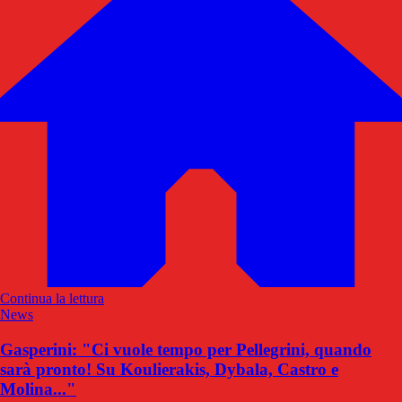
Continua la lettura
News
Gasperini: "Ci vuole tempo per Pellegrini, quando
sarà pronto! Su Koulierakis, Dybala, Castro e
Molina..."