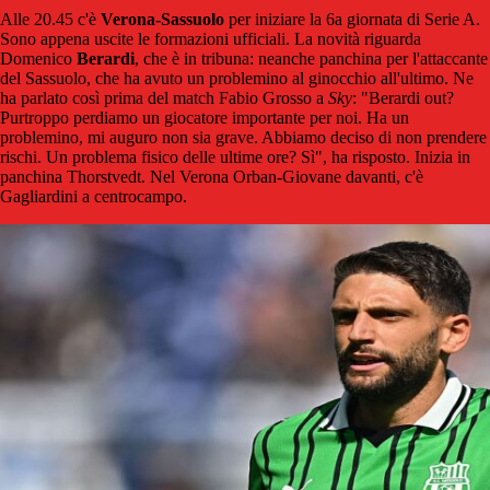
Alle 20.45 c'è
Verona-Sassuolo
per iniziare la 6a giornata di Serie A.
Sono appena uscite le formazioni ufficiali. La novità riguarda
Domenico
Berardi
, che è in tribuna: neanche panchina per l'attaccante
del Sassuolo, che ha avuto un problemino al ginocchio all'ultimo. Ne
ha parlato così prima del match Fabio Grosso a
Sky
: "Berardi out?
Purtroppo perdiamo un giocatore importante per noi. Ha un
problemino, mi auguro non sia grave. Abbiamo deciso di non prendere
rischi. Un problema fisico delle ultime ore? Sì", ha risposto. Inizia in
panchina Thorstvedt. Nel Verona Orban-Giovane davanti, c'è
Gagliardini a centrocampo.