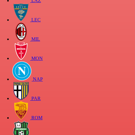
LAZ
LEC
MIL
MON
NAP
PAR
ROM