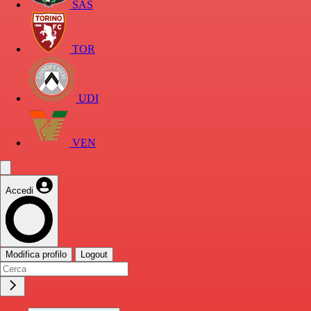
SAS
TOR
UDI
VEN
Accedi
Modifica profilo
Logout