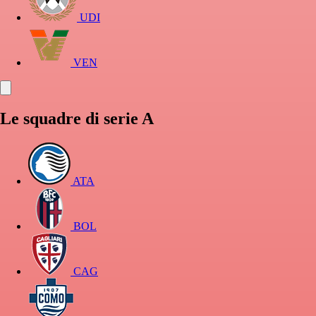
UDI
VEN
Le squadre di serie A
ATA
BOL
CAG