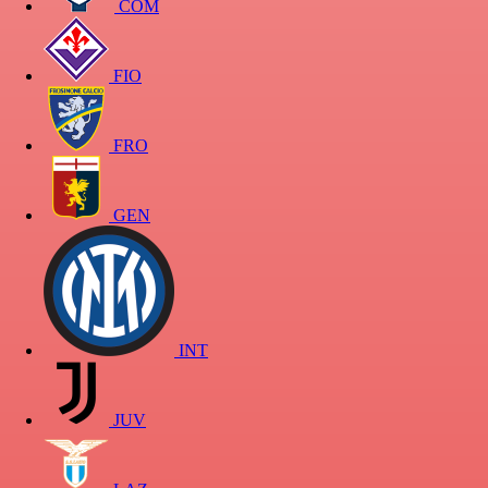
COM
FIO
FRO
GEN
INT
JUV