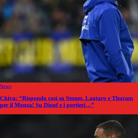
News
Chivu: “Rispondo così su Stones, Lautaro e Thuram
per il Monza! Su Diouf e i portieri…”