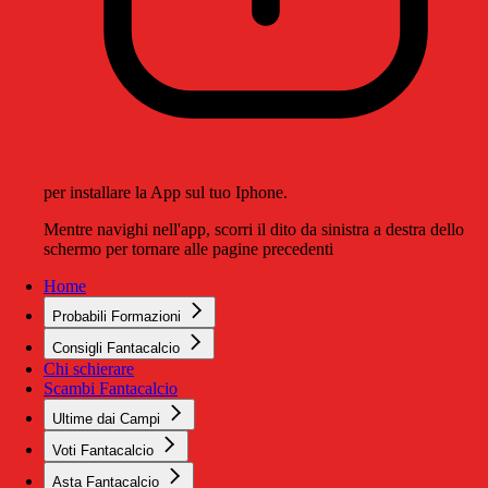
per installare la App sul tuo Iphone.
Mentre navighi nell'app, scorri il dito da sinistra a destra dello
schermo per tornare alle pagine precedenti
Home
Probabili Formazioni
Consigli Fantacalcio
Chi schierare
Scambi Fantacalcio
Ultime dai Campi
Voti Fantacalcio
Asta Fantacalcio