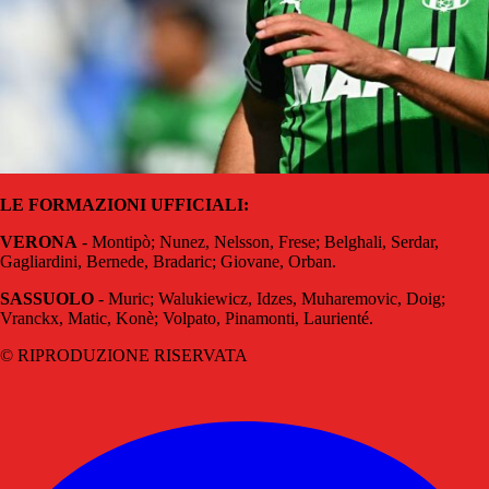
LE FORMAZIONI UFFICIALI:
VERONA
- Montipò; Nunez, Nelsson, Frese; Belghali, Serdar,
Gagliardini, Bernede, Bradaric; Giovane, Orban.
SASSUOLO
- Muric; Walukiewicz, Idzes, Muharemovic, Doig;
Vranckx, Matic, Konè; Volpato, Pinamonti, Laurienté.
© RIPRODUZIONE RISERVATA