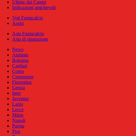
Ultime dai Campi
Indicazioni amichevoli
Voti Fantacalcio
Assist
Asta Fantacalcio
Asta di riparazione
News
Atalanta
Bologna
Cagliari
Como
Cremonese
Fiorentina
Genoa
Inter
Juventus
Lazio
Lecce
Milan
Napoli
Parma
Pisa