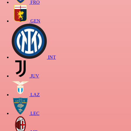
FRO
GEN
INT
JUV
LAZ
LEC