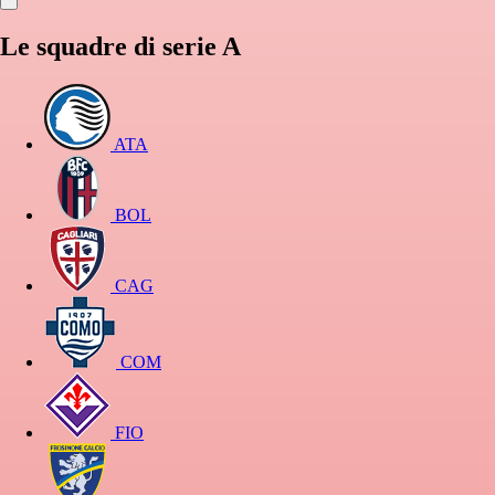
Le squadre di serie A
ATA
BOL
CAG
COM
FIO