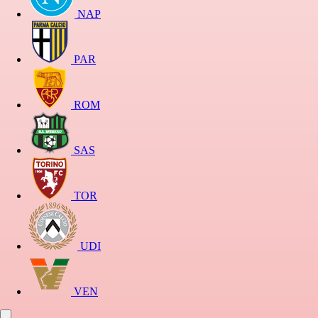
NAP
PAR
ROM
SAS
TOR
UDI
VEN