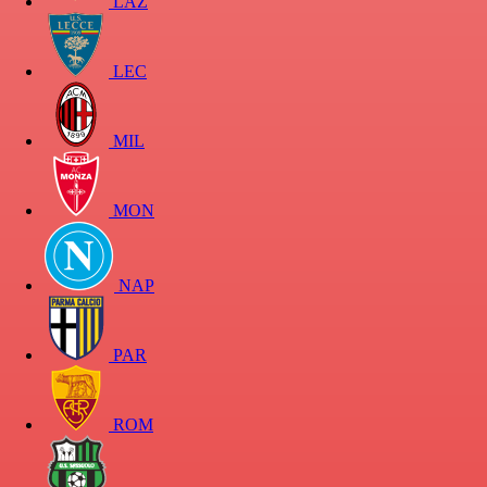
LAZ
LEC
MIL
MON
NAP
PAR
ROM