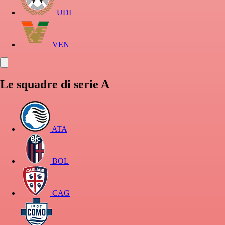
UDI
VEN
Le squadre di serie A
ATA
BOL
CAG