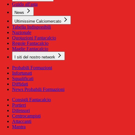
Guida all'asta
News
Ultimissime Calciomercato
Tabella Indisponibili
Nazionale
Quotazioni Fantacalcio
Regole Fantacalcio
Maglie Fantacalcio
I siti del nostro network
Probabili Formazioni
Infortunati
Squalificati
Diffidati
News Probabili Formazioni
Consigli Fantacalcio
Portieri
Difensori
Centrocampisti
Attaccanti
Mantra