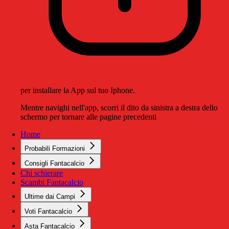
per installare la App sul tuo Iphone.
Mentre navighi nell'app, scorri il dito da sinistra a destra dello
schermo per tornare alle pagine precedenti
Home
Probabili Formazioni
Consigli Fantacalcio
Chi schierare
Scambi Fantacalcio
Ultime dai Campi
Voti Fantacalcio
Asta Fantacalcio