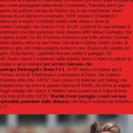
un corner guadagnato dallo stesso Livramento, Valentini arriva per
primo sul pallone calciato da Suslov, ma la sua conclusione viene
murata da un difensore avversario. All’8’ minuto è il Südtirol a
sbloccare il match: Coulibaly sfonda sulla destra e serve al
centro Casiraghi, che insacca l’1-0. Al 29’ i padroni di casa sfiorano il
raddoppio con una punizione dalla distanza dello stesso Casiraghi, che
colpisce il palo. Al 40’ il Verona costruisce una bella azione: Giovane,
dalla sinistra, serve in area Frese, che di tacco libera Suslov al tiro. Il
destro a giro del centrocampista slovacco esce di poco alla sinistra del
palo. Nella ripresa, i gialloblù trovano subito il pareggio. Al
48’ Suslov lancia Livramento sulla sinistra, bravo a tenere il pallone in
campo e ad accentrarsi
per servire Giovane, che
anticipa Pietrangeli e firma l’1-1
. Al 56’ nuova occasione per il
Verona: cross di Tchatchoua e conclusione di Frese, che colpisce
l’esterno della rete. All’82’ Davi crossa col mancino per Italeng, che
impatta bene ma trova la grande risposta di Perilli, che devia in angolo.
Sugli sviluppi del corner, il Südtirol torna avanti con il colpo di testa
vincente di Kofler. All’85’
Martin Frese pareggia i conti con una
splendida punizione dalla distanza
, che fissa il risultato sul definitivo
2-2".