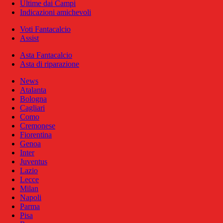
Ultime dai Campi
Indicazioni amichevoli
Voti Fantacalcio
Assist
Asta Fantacalcio
Asta di riparazione
News
Atalanta
Bologna
Cagliari
Como
Cremonese
Fiorentina
Genoa
Inter
Juventus
Lazio
Lecce
Milan
Napoli
Parma
Pisa