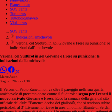
Padovasport
Pianetamilan
SOS Fanta
Toronews
Tuttobolognaweb
Violanews
SOS Fanta
Indicazioni amichevoli
Verona, col Sudtirol in gol Giovane e Frese su punizione: le
indicazioni dall'amichevole
Verona, col Sudtirol in gol Giovane e Frese su punizione: le
indicazioni dall'amichevole
Marco Astori
3 agosto 2025 - 21:30
Il Verona di Paolo Zanetti non va oltre il pareggio nella sua quarta
amichevole di precampionato contro il Sudtirol: a
segno per i veneti il
nuovo arrivato Giovane e Frese
. Ecco la cronaca della gara dal sito
ufficiale del club: "Partenza decisa dei gialloblù, che si rendono subito
pericolosi: al 3’ Livramento riceve in area un ottimo filtrante di Serdar,
ma trova la respinta di Adamonis. Un minuto più tardi, sugli sviluppi di