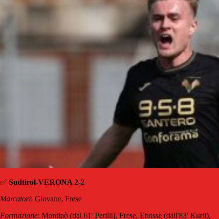
✅
Sudtirol-VERONA 2-2
Marcatori
: Giovane, Frese
Formazione
: Montipò (dal 61' Perilli), Frese, Ebosse (dall'83' Kurti),