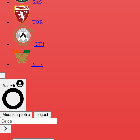
SAS
TOR
UDI
VEN
Accedi
Modifica profilo
Logout