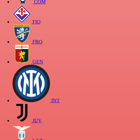
COM
FIO
FRO
GEN
INT
JUV