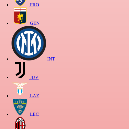
FRO
GEN
INT
JUV
LAZ
LEC