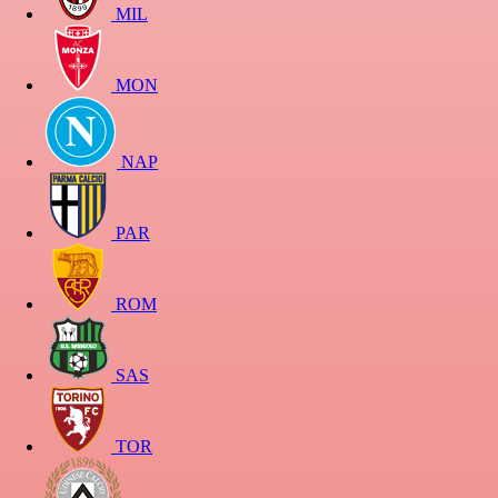
MIL
MON
NAP
PAR
ROM
SAS
TOR