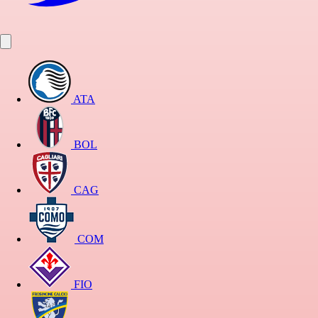
ATA
BOL
CAG
COM
FIO