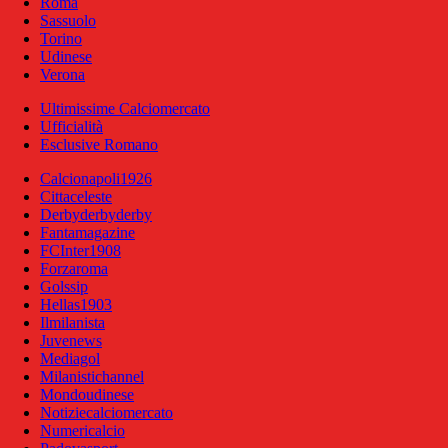
Roma
Sassuolo
Torino
Udinese
Verona
Ultimissime Calciomercato
Ufficialità
Esclusive Romano
Calcionapoli1926
Cittaceleste
Derbyderbyderby
Fantamagazine
FCInter1908
Forzaroma
Golssip
Hellas1903
Ilmilanista
Juvenews
Mediagol
Milanistichannel
Mondoudinese
Notiziecalciomercato
Numericalcio