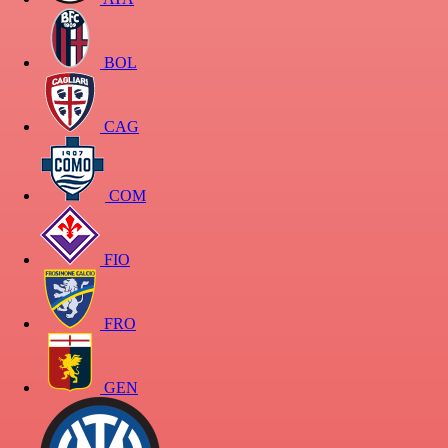
BOL
CAG
COM
FIO
FRO
GEN