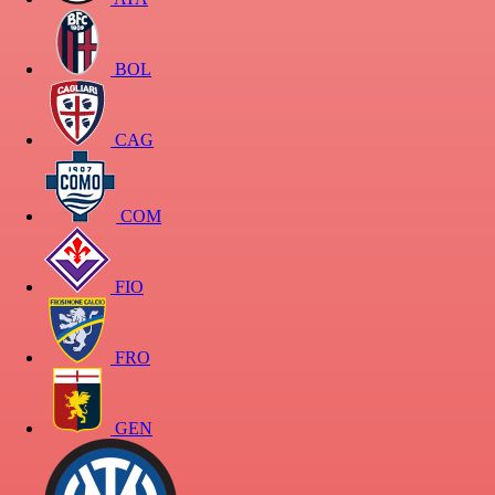
BOL
CAG
COM
FIO
FRO
GEN