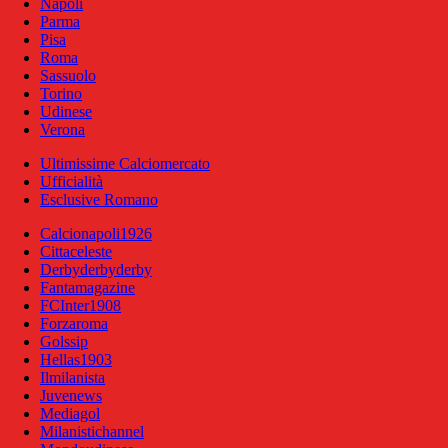
Napoli
Parma
Pisa
Roma
Sassuolo
Torino
Udinese
Verona
Ultimissime Calciomercato
Ufficialità
Esclusive Romano
Calcionapoli1926
Cittaceleste
Derbyderbyderby
Fantamagazine
FCInter1908
Forzaroma
Golssip
Hellas1903
Ilmilanista
Juvenews
Mediagol
Milanistichannel