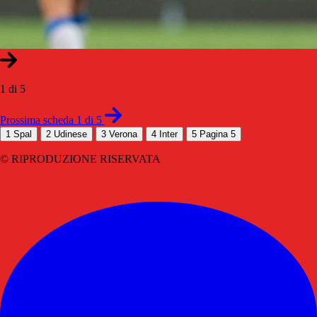
1 di 5
Prossima scheda 1 di 5
1
Spal
2
Udinese
3
Verona
4
Inter
5
Pagina 5
© RIPRODUZIONE RISERVATA