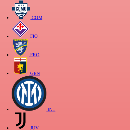
COM
FIO
FRO
GEN
INT
JUV