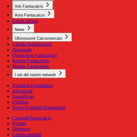
Voti Fantacalcio
Asta Fantacalcio
Guida all'asta
News
Ultimissime Calciomercato
Tabella Indisponibili
Nazionale
Quotazioni Fantacalcio
Regole Fantacalcio
Maglie Fantacalcio
I siti del nostro network
Probabili Formazioni
Infortunati
Squalificati
Diffidati
News Probabili Formazioni
Consigli Fantacalcio
Portieri
Difensori
Centrocampisti