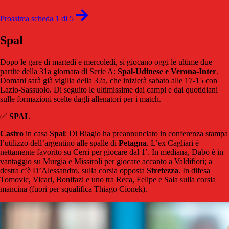
Prossima scheda 1 di 5
Spal
Dopo le gare di martedì e mercoledì, si giocano oggi le ultime due
partite della 31a giornata di Serie A:
Spal-Udinese e Verona-Inter
.
Domani sarà già vigilia della 32a, che inizierà sabato alle 17-15 con
Lazio-Sassuolo. Di seguito le ultimissime dai campi e dai quotidiani
sulle formazioni scelte dagli allenatori per i match.
✅
SPAL
Castro
in casa
Spal
: Di Biagio ha preannunciato in conferenza stampa
l’utilizzo dell’argentino alle spalle di
Petagna
. L’ex Cagliari è
nettamente favorito su Cerri per giocare dal 1’. In mediana, Dabo è in
vantaggio su Murgia e Missiroli per giocare accanto a Valdifiori; a
destra c’è D’Alessandro, sulla corsia opposta
Strefezza
. In difesa
Tomovic, Vicari, Bonifazi e uno tra Reca, Felipe e Sala sulla corsia
mancina (fuori per squalifica Thiago Cionek).