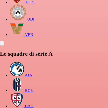
TOR
UDI
VEN
Le squadre di serie A
ATA
BOL
CAG