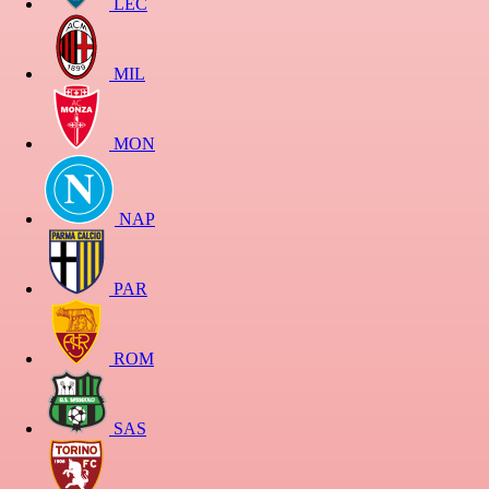
LEC
MIL
MON
NAP
PAR
ROM
SAS