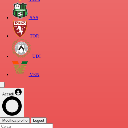
SAS
TOR
UDI
VEN
Accedi
Modifica profilo
Logout