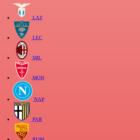
LAZ
LEC
MIL
MON
NAP
PAR
ROM