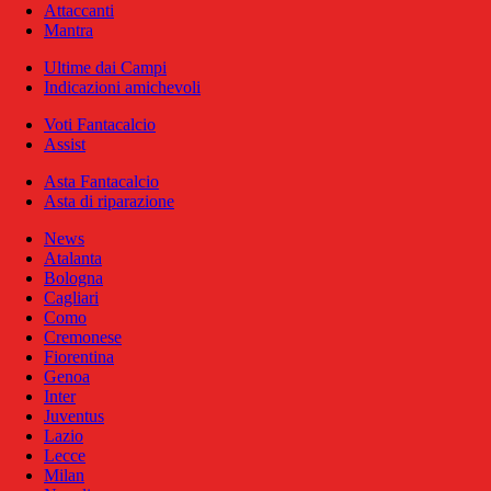
Attaccanti
Mantra
Ultime dai Campi
Indicazioni amichevoli
Voti Fantacalcio
Assist
Asta Fantacalcio
Asta di riparazione
News
Atalanta
Bologna
Cagliari
Como
Cremonese
Fiorentina
Genoa
Inter
Juventus
Lazio
Lecce
Milan