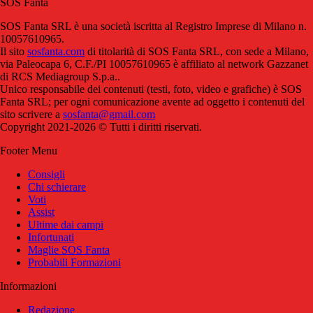
SOS Fanta
SOS Fanta SRL è una società iscritta al Registro Imprese di Milano n.
10057610965.
Il sito
sosfanta.com
di titolarità di SOS Fanta SRL, con sede a Milano,
via Paleocapa 6, C.F./PI 10057610965 è affiliato al network Gazzanet
di RCS Mediagroup S.p.a..
Unico responsabile dei contenuti (testi, foto, video e grafiche) è SOS
Fanta SRL; per ogni comunicazione avente ad oggetto i contenuti del
sito scrivere a
sosfanta@gmail.com
Copyright 2021-2026 © Tutti i diritti riservati.
Footer Menu
Consigli
Chi schierare
Voti
Assist
Ultime dai campi
Infortunati
Maglie SOS Fanta
Probabili Formazioni
Informazioni
Redazione