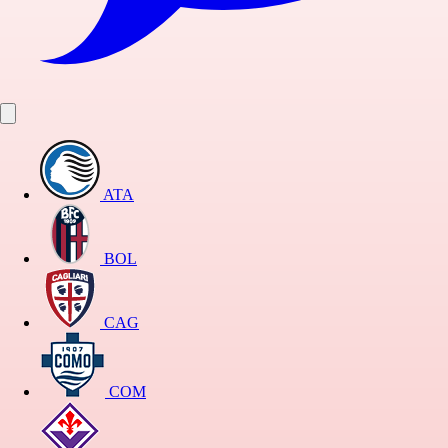
ATA
BOL
CAG
COM