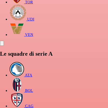
TOR
UDI
VEN
Le squadre di serie A
ATA
BOL
CAG