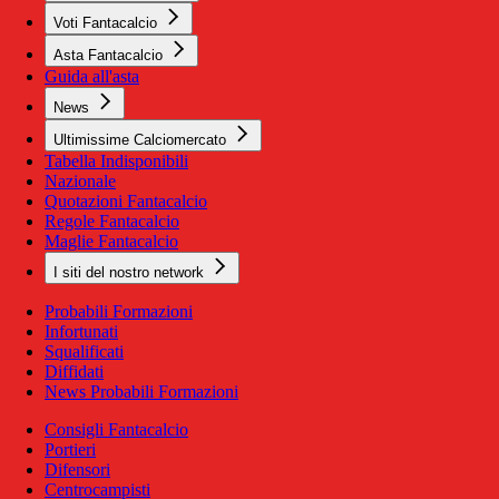
Voti Fantacalcio
Asta Fantacalcio
Guida all'asta
News
Ultimissime Calciomercato
Tabella Indisponibili
Nazionale
Quotazioni Fantacalcio
Regole Fantacalcio
Maglie Fantacalcio
I siti del nostro network
Probabili Formazioni
Infortunati
Squalificati
Diffidati
News Probabili Formazioni
Consigli Fantacalcio
Portieri
Difensori
Centrocampisti