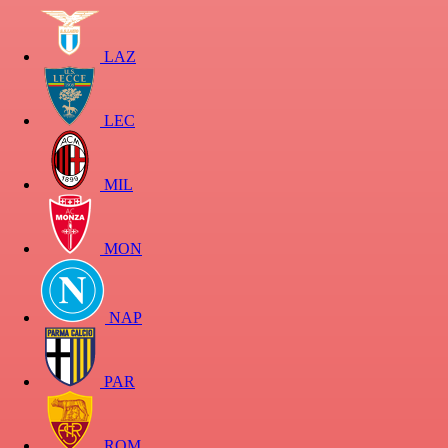
LAZ
LEC
MIL
MON
NAP
PAR
ROM