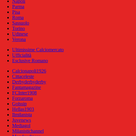
Napoli
Parma
Pisa
Roma
Sassuolo
Torino
Udinese
Verona
Ultimissime Calciomercato
Ufficialità
Esclusive Romano
Calcionapoli1926
Cittaceleste
Derbyderbyderby
Fantamagazine
FCInter1908
Forzaroma
Golssip
Hellas1903
Ilmilanista
Juvenews
Mediagol
Milanistichannel