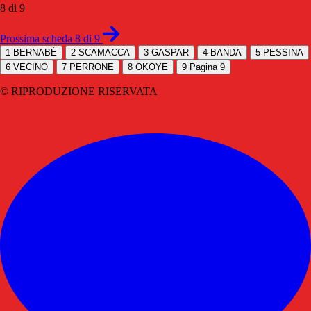
8 di 9
Prossima scheda 8 di 9
1
BERNABÉ
2
SCAMACCA
3
GASPAR
4
BANDA
5
PESSINA
6
VECINO
7
PERRONE
8
OKOYE
9
Pagina 9
© RIPRODUZIONE RISERVATA