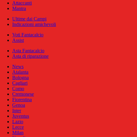
Attaccanti
Mantra
Ultime dai Campi
Indicazioni amichevoli
Voti Fantacalcio
Assist
Asta Fantacalcio
Asta di riparazione
News
Atalanta
Bologna
Cagliari
Como
Cremonese
Fiorentina
Genoa
Inter
Juventus
Lazio
Lecce
Milan