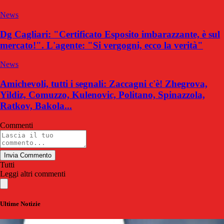
News
Dg Cagliari: "Certificato Esposito imbarazzante, è sul
mercato!". L'agente: "Si vergogni, ecco la verità"
News
Amichevoli, tutti i segnali: Zaccagni c'è! Zhegrova,
Yildiz, Comuzzo, Kulenovic, Politano, Spinazzola,
Ratkov, Bakola...
Commenti
Invia Commento
Tutti
Leggi altri commenti
Ultime Notizie