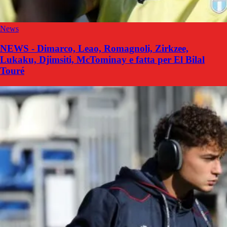
News
NEWS - Dimarco, Leao, Romagnoli, Zirkzee,
Lukaku, Djimsiti, McTominay e fatta per El Bilal
Touré