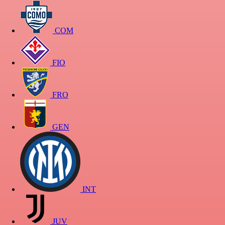
COM
FIO
FRO
GEN
INT
JUV