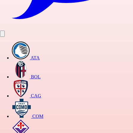
ATA
BOL
CAG
COM