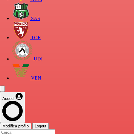
SAS
TOR
UDI
VEN
Accedi
Modifica profilo
Logout