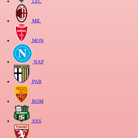
LEC
MIL
MON
NAP
PAR
ROM
SAS