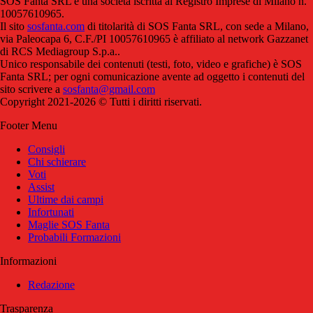
SOS Fanta SRL è una società iscritta al Registro Imprese di Milano n.
10057610965.
Il sito
sosfanta.com
di titolarità di SOS Fanta SRL, con sede a Milano,
via Paleocapa 6, C.F./PI 10057610965 è affiliato al network Gazzanet
di RCS Mediagroup S.p.a..
Unico responsabile dei contenuti (testi, foto, video e grafiche) è SOS
Fanta SRL; per ogni comunicazione avente ad oggetto i contenuti del
sito scrivere a
sosfanta@gmail.com
Copyright 2021-2026 © Tutti i diritti riservati.
Footer Menu
Consigli
Chi schierare
Voti
Assist
Ultime dai campi
Infortunati
Maglie SOS Fanta
Probabili Formazioni
Informazioni
Redazione
Trasparenza