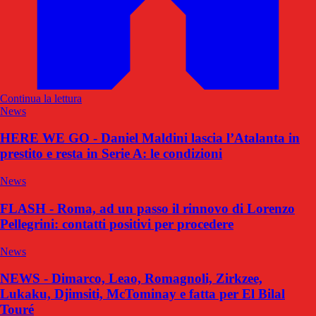
Continua la lettura
News
HERE WE GO - Daniel Maldini lascia l’Atalanta in
prestito e resta in Serie A: le condizioni
News
FLASH - Roma, ad un passo il rinnovo di Lorenzo
Pellegrini: contatti positivi per procedere
News
NEWS - Dimarco, Leao, Romagnoli, Zirkzee,
Lukaku, Djimsiti, McTominay e fatta per El Bilal
Touré