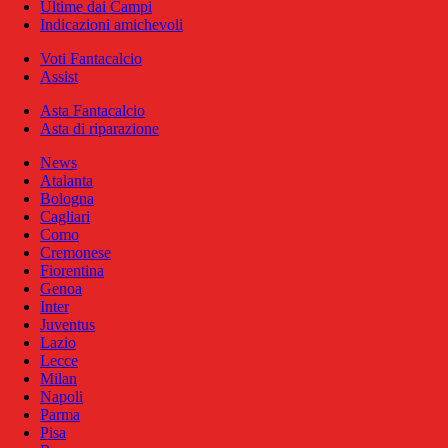
Ultime dai Campi
Indicazioni amichevoli
Voti Fantacalcio
Assist
Asta Fantacalcio
Asta di riparazione
News
Atalanta
Bologna
Cagliari
Como
Cremonese
Fiorentina
Genoa
Inter
Juventus
Lazio
Lecce
Milan
Napoli
Parma
Pisa