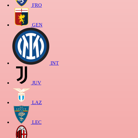
FRO
GEN
INT
JUV
LAZ
LEC