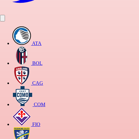
ATA
BOL
CAG
COM
FIO