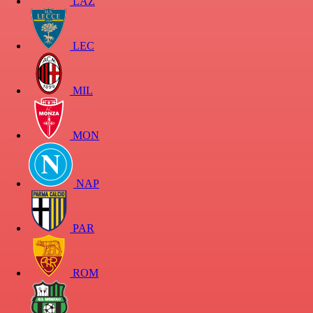
LAZ
LEC
MIL
MON
NAP
PAR
ROM