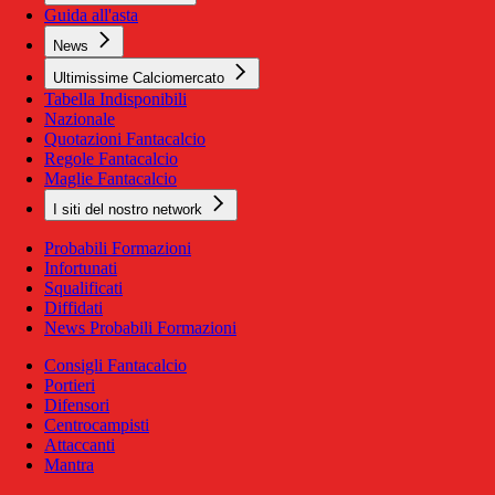
Guida all'asta
News
Ultimissime Calciomercato
Tabella Indisponibili
Nazionale
Quotazioni Fantacalcio
Regole Fantacalcio
Maglie Fantacalcio
I siti del nostro network
Probabili Formazioni
Infortunati
Squalificati
Diffidati
News Probabili Formazioni
Consigli Fantacalcio
Portieri
Difensori
Centrocampisti
Attaccanti
Mantra