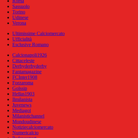
Roma
Sassuolo
Torino
Udinese
Verona
Ultimissime Calciomercato
Ufficialità
Esclusive Romano
Calcionapoli1926
Cittaceleste
Derbyderbyderby
Fantamagazine
FCInter1908
Forzaroma
Golssip
Hellas1903
Ilmilanista
Juvenews
Mediagol
Milanistichannel
Mondoudinese
Notiziecalciomercato
Numericalcio