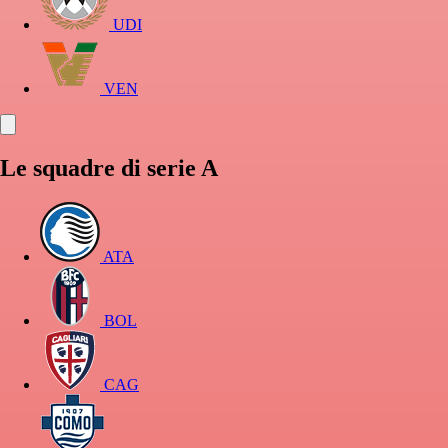
UDI
VEN
Le squadre di serie A
ATA
BOL
CAG