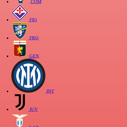
COM
FIO
FRO
GEN
INT
JUV