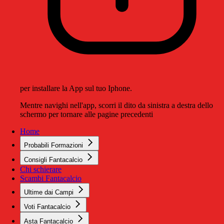
per installare la App sul tuo Iphone.
Mentre navighi nell'app, scorri il dito da sinistra a destra dello
schermo per tornare alle pagine precedenti
Home
Probabili Formazioni
Consigli Fantacalcio
Chi schierare
Scambi Fantacalcio
Ultime dai Campi
Voti Fantacalcio
Asta Fantacalcio