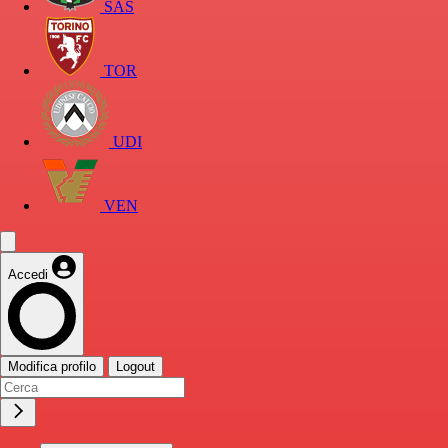
SAS
TOR
UDI
VEN
Accedi
Modifica profilo
Logout