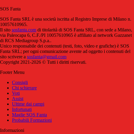
SOS Fanta
SOS Fanta SRL è una società iscritta al Registro Imprese di Milano n.
10057610965.
Il sito
sosfanta.com
di titolarità di SOS Fanta SRL, con sede a Milano,
via Paleocapa 6, C.F./PI 10057610965 è affiliato al network Gazzanet
di RCS Mediagroup S.p.a..
Unico responsabile dei contenuti (testi, foto, video e grafiche) è SOS
Fanta SRL; per ogni comunicazione avente ad oggetto i contenuti del
sito scrivere a
sosfanta@gmail.com
Copyright 2021-2026 © Tutti i diritti riservati.
Footer Menu
Consigli
Chi schierare
Voti
Assist
Ultime dai campi
Infortunati
Maglie SOS Fanta
Probabili Formazioni
Informazioni