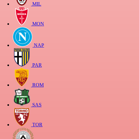
MIL
MON
NAP
PAR
ROM
SAS
TOR