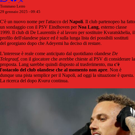
Tommaso Lerro
29 gennaio 2025 - 09:45
C'è un nuovo nome per l'attacco del
Napoli
. Il club partenopeo ha fatto
un sondaggio con il PSV Eindhoven per
Noa Lang
, esterno classe
1999. Il club di De Laurentiis è al lavoro per sostituire Kvaratskhelia, il
profilo dell'olandese piace ed è sulla lunga lista dei possibili sostituti
del georgiano dopo che Adeyemi ha deciso di restare.
L'interesse è reale come anticipato dal quotidiano olandese
De
Telegraaf
, con il giocatore che avrebbe chieste al PSV di considerare la
proposta. Lang sarebbe quindi disposto al trasferimento, ma
c'è
l'ostacolo del club olandese che al momento non apre
. Non è
dunque una pista semplice per il Napoli, ad oggi la situazione è questa.
La ricerca del dopo
Kvara
continua.