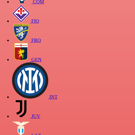
COM
FIO
FRO
GEN
INT
JUV