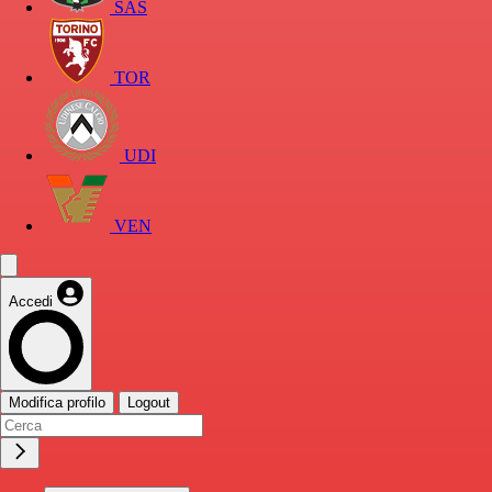
SAS
TOR
UDI
VEN
Accedi
Modifica profilo
Logout