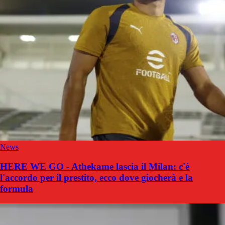
News
HERE WE GO - Athekame lascia il Milan: c'è
l'accordo per il prestito, ecco dove giocherà e la
formula