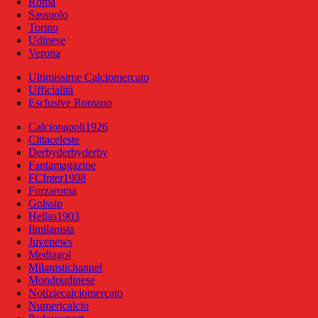
Roma
Sassuolo
Torino
Udinese
Verona
Ultimissime Calciomercato
Ufficialità
Esclusive Romano
Calcionapoli1926
Cittaceleste
Derbyderbyderby
Fantamagazine
FCInter1908
Forzaroma
Golssip
Hellas1903
Ilmilanista
Juvenews
Mediagol
Milanistichannel
Mondoudinese
Notiziecalciomercato
Numericalcio