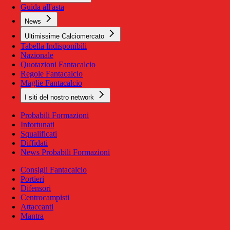
Guida all'asta
News
Ultimissime Calciomercato
Tabella Indisponibili
Nazionale
Quotazioni Fantacalcio
Regole Fantacalcio
Maglie Fantacalcio
I siti del nostro network
Probabili Formazioni
Infortunati
Squalificati
Diffidati
News Probabili Formazioni
Consigli Fantacalcio
Portieri
Difensori
Centrocampisti
Attaccanti
Mantra