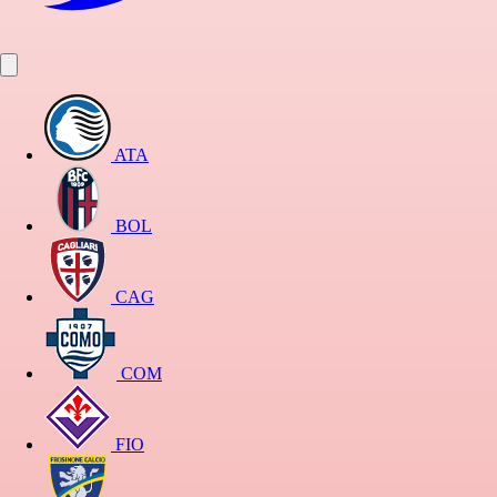
ATA
BOL
CAG
COM
FIO