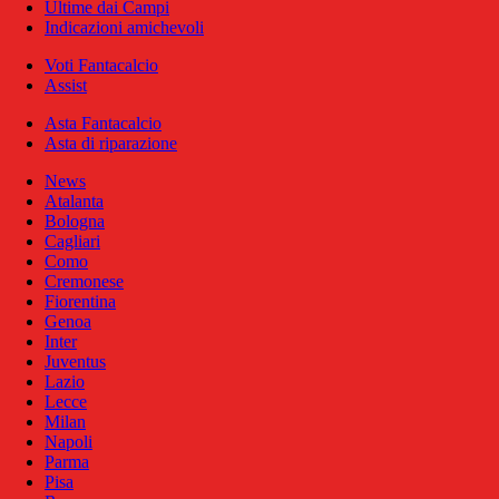
Ultime dai Campi
Indicazioni amichevoli
Voti Fantacalcio
Assist
Asta Fantacalcio
Asta di riparazione
News
Atalanta
Bologna
Cagliari
Como
Cremonese
Fiorentina
Genoa
Inter
Juventus
Lazio
Lecce
Milan
Napoli
Parma
Pisa