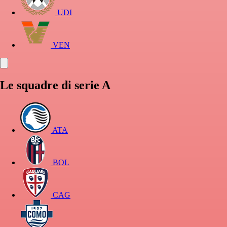
UDI
VEN
Le squadre di serie A
ATA
BOL
CAG