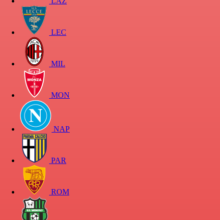
LAZ
LEC
MIL
MON
NAP
PAR
ROM