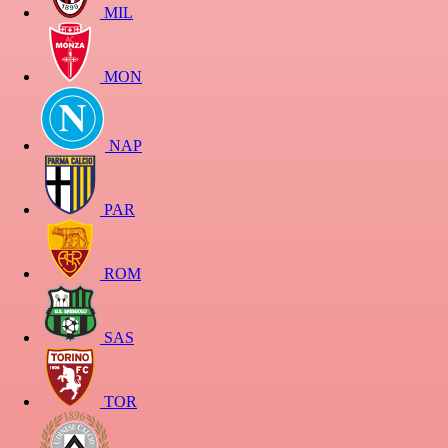
MIL
MON
NAP
PAR
ROM
SAS
TOR