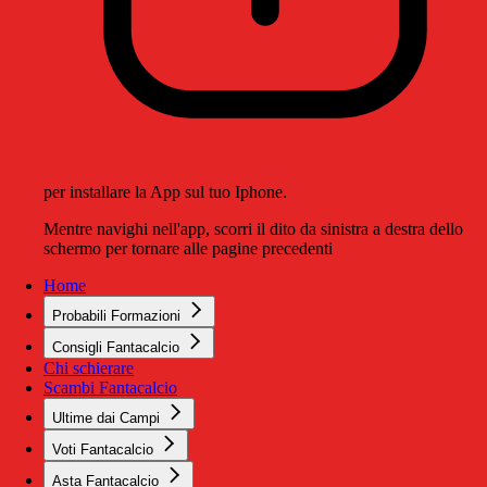
per installare la App sul tuo Iphone.
Mentre navighi nell'app, scorri il dito da sinistra a destra dello
schermo per tornare alle pagine precedenti
Home
Probabili Formazioni
Consigli Fantacalcio
Chi schierare
Scambi Fantacalcio
Ultime dai Campi
Voti Fantacalcio
Asta Fantacalcio