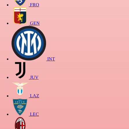
FRO
GEN
INT
JUV
LAZ
LEC