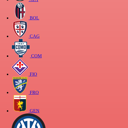
BOL
CAG
COM
FIO
FRO
GEN